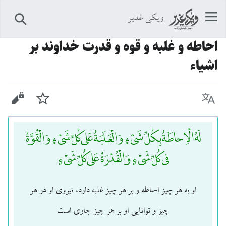
ویکی غدیر
جستجو
احاطه و غلبه و قوه و قدرت خداوند بر
اشیاء
زبان
پیگیری
نمایش 
لَهُ الْاِحاطَةُ بِكُلِّ شَىْءٍ وَ الْغَلَبَةُ عَلى كُلِّ شَىْءٍ وَ الْقُوَّةُ
فى كُلِّ شَىْءٍ وَ الْقُدْرَةُ عَلى كُلِّ شَىْءٍ
او به هر چيز احاطه و بر هر چيز غلبه دارد، نیروی او در هر
چيز و توانایی او بر هر چيز جاری است