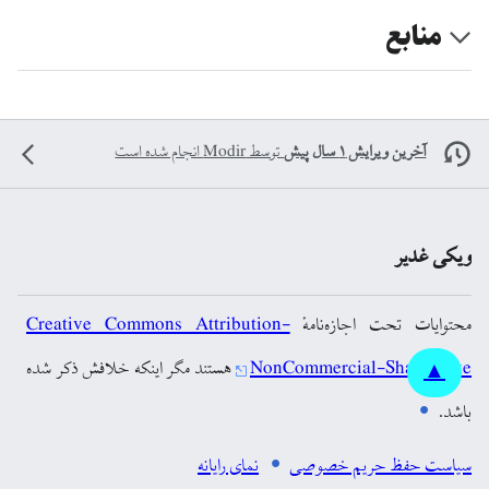
منابع
آخرین ویرایش ۱ سال پیش
توسط
Modir
انجام شده است
ویکی غدیر
محتوایات تحت اجازه‌نامهٔ
Creative Commons Attribution-
NonCommercial-ShareAlike
هستند مگر اینکه خلافش ذکر شده
▲
باشد.
سیاست حفظ حریم خصوصی
نمای رایانه