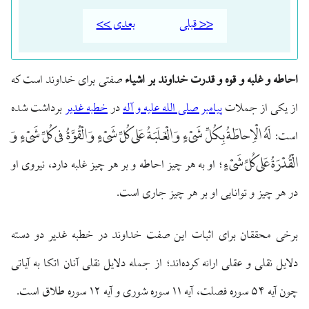
<< قبلی
بعدی >>
احاطه و غلبه و قوه و قدرت خداوند بر اشیاء
صفتی برای خداوند است که
از یکی از جملات
پیامبر صلی الله علیه و آله
در
خطبه غدیر
برداشت شده
لَهُ الْاِحاطَةُ بِكُلِّ شَىْءٍ وَ الْغَلَبَةُ عَلى كُلِّ شَىْءٍ وَ الْقُوَّةُ فى كُلِّ شَىْءٍ وَ
است:
الْقُدْرَةُ عَلى كُلِّ شَىْءٍ
؛ او به هر چيز احاطه و بر هر چيز غلبه دارد، نیروی او
در هر چيز و توانایی او بر هر چيز جاری است.
برخی محققان برای اثبات این صفت خداوند در خطبه غدیر دو دسته
دلایل نقلی و عقلی ارائه کرده‌اند؛ از جمله دلایل نقلی آنان اتکا به آیاتی
چون آیه ۵۴ سوره فصلت، آیه ۱۱ سوره شوری و آیه ۱۲ سوره طلاق است.