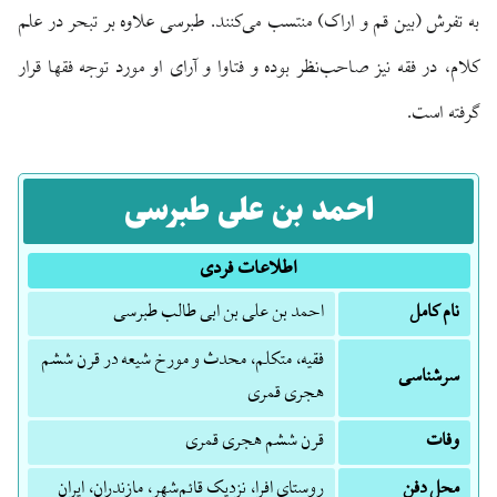
به تفرش (بین قم و اراک) منتسب می‌کنند. طبرسی علاوه بر تبحر در علم
کلام، در فقه نیز صاحب‌نظر بوده و فتاوا و آرای او مورد توجه فقها قرار
گرفته است.
احمد بن علی طبرسی
اطلاعات فردی
نام کامل
احمد بن علی بن ابی طالب طبرسی
فقیه، متکلم، محدث و مورخ شیعه در قرن ششم
سرشناسی
هجری قمری
وفات
قرن ششم هجری قمری
محل دفن
روستای افرا، نزدیک قائم‌شهر، مازندران، ایران