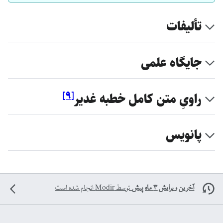
تألیفات
جایگاه علمی
]
۹
[
راویِ متن کامل خطبه غدیر
پانویس
آخرین ویرایش ۳ ماه پیش
توسط
Modir
انجام شده است