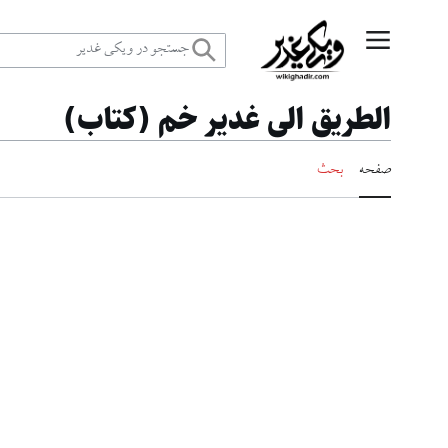
رش
منوی اصلی
ه
الطریق الی غدیر خم (کتاب)
حتوا
صفحه
بحث