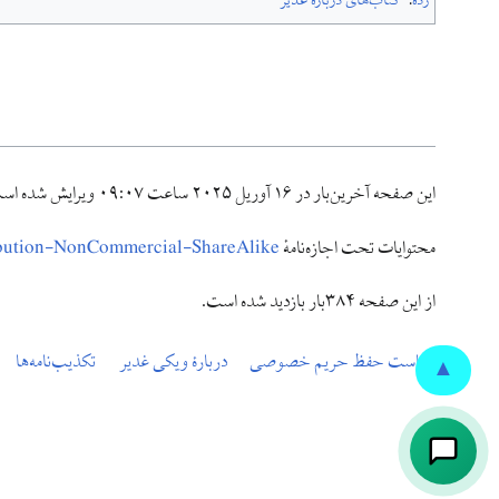
رده
:
کتاب‌های درباره غدیر
این صفحه آخرین‌بار در ‏۱۶ آوریل ۲۰۲۵ ساعت ‏۰۹:۰۷ ویرایش شده است.
محتوایات تحت اجازه‌نامهٔ
ibution-NonCommercial-ShareAlike
از این صفحه ۳۸۴بار بازدید شده است.
سیاست حفظ حریم خصوصی
دربارهٔ ویکی غدیر
تکذیب‌نامه‌ها
▲