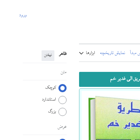
ورود
 مبدأ
نمایش تاریخچه
ابزارها
ظاهر
نهفتن
متن
ریق الی غدیر خم
کوچک
استاندارد
بزرگ
عرض