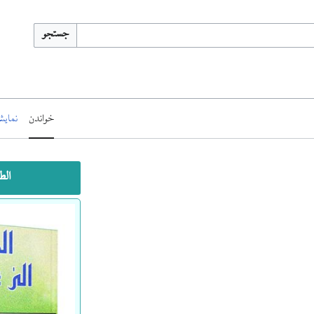
جستجو
خواندن
نمایش
الط