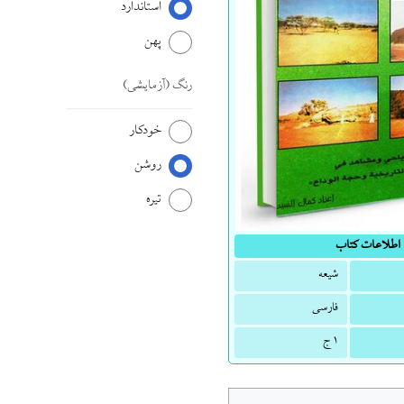
استاندارد
پهن
رنگ
(آزمایشی)
خودکار
روشن
تیره
اطلاعات کتاب
شیعه
فارسی
۱ ج