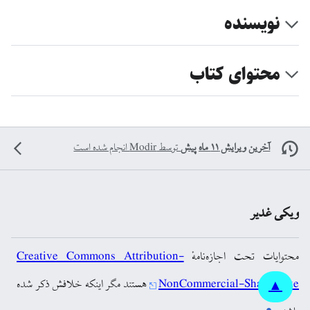
نویسنده
محتوای کتاب
آخرین ویرایش ۱۱ ماه پیش
توسط
Modir
انجام شده است
ویکی غدیر
محتوایات تحت اجازه‌نامهٔ
Creative Commons Attribution-
NonCommercial-ShareAlike
هستند مگر اینکه خلافش ذکر شده
▲