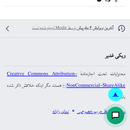
آخرین ویرایش ۶ ماه پیش
توسط
Modir
انجام شده است
ویکی غدیر
محتوایات تحت اجازه‌نامهٔ
Creative Commons Attribution-
NonCommercial-ShareAlike
هستند مگر اینکه خلافش ذکر شده
▲
باشد.
سیاست حفظ حریم خصوصی
نمای رایانه