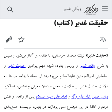
ویکی غدیر
جستجو
حقیقت غدیر (کتاب)
زبان
پیگیری
نمایش 
«حقیقت غدیر»
نوشته محمد خراسانی، با مقدمه‌ای آغاز می‌شود و سپس
به شرح
واقعه غدیر
و بررسی پانزده شبهه مهم پیرامون
حدیث غدیر
و
جانشینی امیرالمؤمنین علیه‌السلام می‌پردازد؛ از جمله شبهات مربوط به
دلالت حدیث غدیر بر خلافت، محل و زمان معرفی جانشین، عملکرد
پیامبر صلی الله علیه وآله
و
امام علی علیه السلام
پس از واقعه، و نقش
مردم و خلفا در این موضوع ممی پردازد، در پایان، نویسنده جمع‌بندی