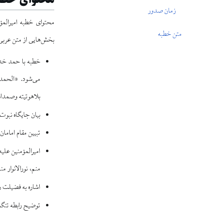
زمان صدور
محتوای خطبه امیرالمؤ
متن خطبه
بخش‌هایی از متن عربی م
خطبه با حمد خدا
می‌شود. «الحمدل
بلاهوتیته وصمدانیت
بیان جایگاه نبوت 
تبیین مقام اماما
امیرالمؤمنین علیه
منم، نورالانوار 
اشاره به فضیلت ر
توضیح رابطه تنگا