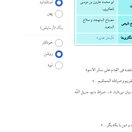
استاندارد
ابو محمد هارون بن موسی
ی
تلعکبری،
پهن
مصباح المتهجد و سلاح
بع شیعی
المتعبد
رنگ
(آزمایشی)
نگاری‌ها
«آرمان غدیر»
خودکار
روشن
تیره
لصه فی القِدَم علی سائر الامم»
القویم و صراطه المستقیم…»
بیان می‌دارد. «... صراط منم، سبیل اللّه
ت و دین با یکدیگر…»