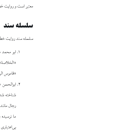
معتبر است و روایت خطب
سلسله سند
سلسله سند روایت خطبه
ابو محمد ه
«الخلاصة» 
«قاموس الرج
ابوالحسن 
شناخته شده
رجال مانند
ما نرسیده 
بی‌اعتباری