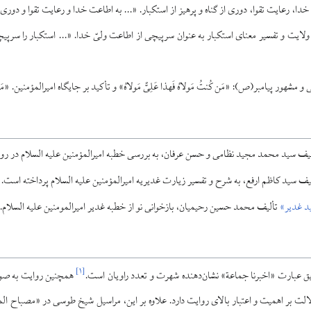
دا، رعایت تقوا، دوری از گناه و پرهیز از استکبار. «... به اطاعت خدا و رعایت تقوا و دوری
 ولایت و تفسیر معنای استکبار به عنوان سرپیچی از اطاعت ولیّ خدا. «... استکبار را سر
مشهور پیامبر(ص): «مَن کُنتُ مَولاهُ فَهذا عَلِیٌّ مَولاهُ» و تأکید بر جایگاه امیرالمؤمنین. «مَن کُ
یف سید محمد مجید نظامی و حسن عرفان، به بررسی خطبه امیرالمؤمنین علیه السلام در روز
یف سید کاظم ارفع، به شرح و تفسیر زیارت غدیریه امیرالمؤمنین علیه السلام پرداخته است.
ید غدیر»
تألیف محمد حسین رحیمیان، بازخوانی نو از خطبه غدیر امیرالمومنین علیه السلام.
]
۱
[
ق عبارت «اخبرنا جماعة» نشان‌دهنده شهرت و تعدد راویان است.
همچنین روایت به صورت
الت بر اهمیت و اعتبار بالای روایت دارد. علاوه بر این، مراسیل شیخ طوسی در «مصباح ا