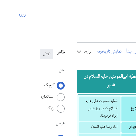
ورود
 مبدأ
نمایش تاریخچه
ابزارها
ظاهر
نهفتن
متن
به امیرالمومنین علیه السلام در
غدیر
کوچک
استاندارد
خطبه حضرت علی علیه
بزرگ
وع
السلام که در روز غدیر
ایراد فرمودند
عرض
ره از
امام رضا علیه السلام