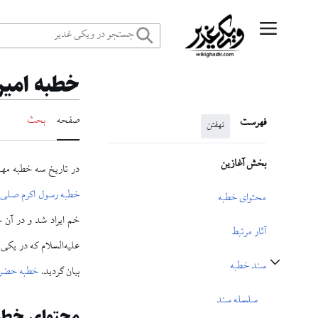
رش
منوی اصلی
ه
خطبه امیرا
حتوا
صفحه
بحث
فهرست
نهفتن
بخش آغازین
در تاریخ سه خطبه مهم
خطبه رسول اکرم صلی‌الل
محتوای خطبه
خم ایراد شد و در آن ح
آثار مرتبط
علیه‌السلام که در یک
سند خطبه
بیان گردید.
خطبه حضرت 
تغییر وضعیت زیربخش‌های سند خطبه
سلسله سند
محتوای خطب