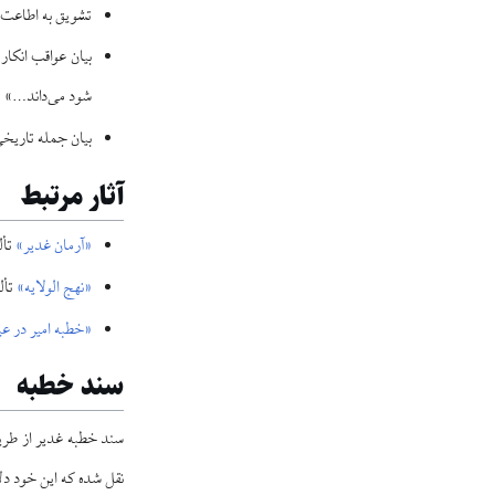
تشویق به اطاعت خ
بیان عواقب انکار
شود می‌داند…»
بیان جمله تاریخی و 
آثار مرتبط
«آرمان غدیر»
تأل
«نهج الولایه»
تأل
«خطبه امیر در ع
سند خطبه
سند خطبه غدیر از طری
نقل شده که این خود دل