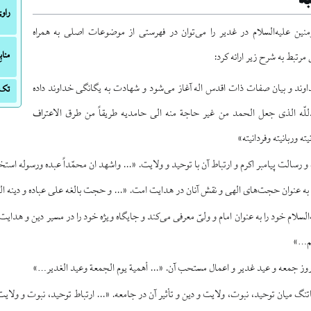
راو
منین علیه‌السلام در غدیر را می‌توان در فهرستی از موضوعات اصلی به همراه
منا
رتبط به شرح زیر ارائه کرد:
وند و بیان صفات ذات اقدس اله آغاز می‌شود و شهادت به یگانگی خداوند داده
تک‌
لّه الذی جعل الحمد من غیر حاجة منه الی حامدیه طریقاً من طرق الاعتراف
ه وربانیته وفردانیته»
و رسالت پیامبر اکرم و ارتباط آن با توحید و ولایت. «... واشهد ان محمّداً عبده ورسوله استخ
ن به عنوان حجت‌های الهی و نقش آنان در هدایت امت. «... و حجت بالغه علی عباده و دینه 
‌السلام خود را به عنوان امام و ولیّ معرفی می‌کند و جایگاه ویژه خود را در مسیر دین و هدایت 
منم…»
وز جمعه و عید غدیر و اعمال مستحب آن. «... أهمیة یوم الجمعة وعید الغدیر…»
تنگ میان توحید، نبوت، ولایت و دین و تأثیر آن در جامعه. «... ارتباط توحید، نبوت و ولای