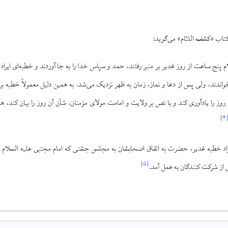
تاب «کشف اللثام» می‌گوید:
ام پنج ساعت از روز غدیر بر منبر رفتند، حمد و سپاس خدا را به جا آوردند و خطبه‌ای ایراد
واندند، ولی پس از دعا و نماز، زمان به ظهر نزدیک می‌شد. به همین دلیل معمولاً خطبه بر 
ز را یادآوری کند و با نص بر ولایت و امامت مولای مؤمنان، شأن آن روز را بیان کند، هما
]
۴
اد خطبه غدیر، حضرت به اتفاق اصحابشان به مجلس جشنى كه امام مجتبى‏ عليه السلام در 
]
۵
[
 از شركت كنندگان به عمل آمد.