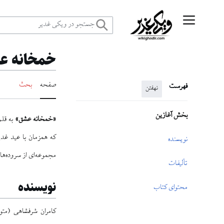
رش
منوی اصلی
ه
خمخانه ع
حتوا
صفحه
بحث
فهرست
نهفتن
بخش آغازین
«خمخانه عشق»
به قلم
که همزمان با عید غدیر
نویسنده
مجموعه‌ای از سروده‌ها
تألیفات
نویسنده
محتوای کتاب