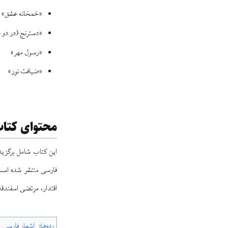
«خمخانه عشق»
«دسترنج (در دو 
«رسول مهر»
«ضیافت نور»
محتوای کتا
این کتاب شامل برگزیده
اقتدار، مرتضی اسفندقه
رده‌ها
:
اشعار فارسی