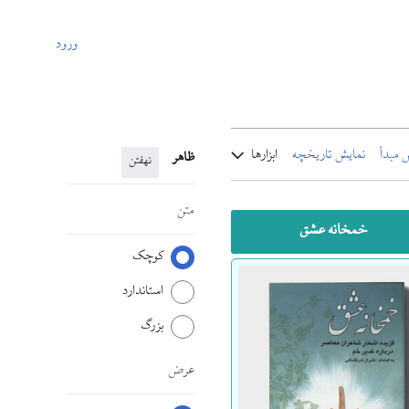
ورود
 مبدأ
نمایش تاریخچه
ابزارها
ظاهر
نهفتن
متن
خمخانه عشق
کوچک
استاندارد
بزرگ
عرض