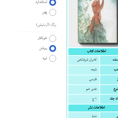
استاندارد
پهن
رنگ
(آزمایشی)
خودکار
روشن
اطلاعات کتاب
تیره
سنده
کامران شرفشاهی
هب
شیعه
فارسی
وع
غدیر خم
اد جلد
۱ ج
اطلاعات نشر
ر
مدیا