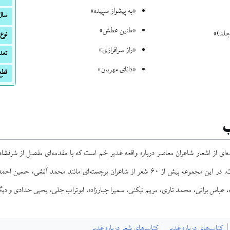
«به پیشواز سپیده»
سال
«طنین عطش»
جلد)»
نوع
«راز سرافرازی»
تعد
«دانای مهربان»
قطع
ب
‌ای از اشعار شاعران معاصر درباره واقعه غدیر خم است که با مقدمه‌ای مفصل از شرفشاهی
فارسی منتشر شده است. در این مجموعه بیش از ۶۰ شعر از شاعران برجسته‌ای مانند محم
، عباس براتی، محمد تاری، مریم تیکنی، سمیرا جبارزاده، ابوتراب جلی، یحیی حدادی و دی
کتاب‌های درباره غدیر
کتاب‌های شعر درباره غدیر