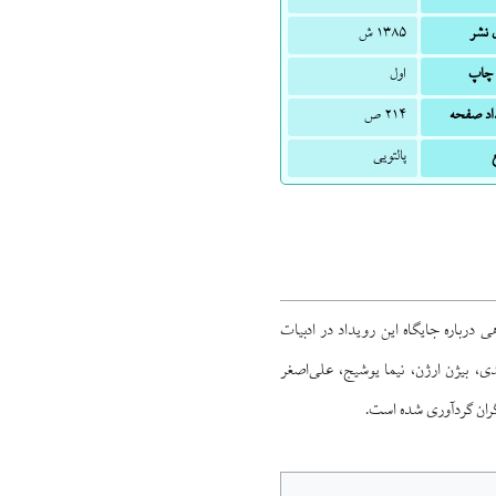
 نشر
۱۳۸۵ ش
 چاپ
اول
اد صفحه
۲۱۴ ص
پالتویی
 درباره جایگاه این رویداد در ادبیات
د آتشی، حسین احمدی، بیژن ارژن، نیما یوشیج، علی‌اصغر
گران گردآوری شده است.