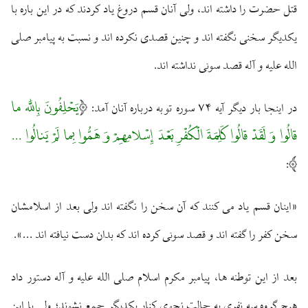
قتل حضرت را داشته ‏اند، ولى آنان قسم دروغ ياد كردند كه در اين باره با
يكديگر سخنى نگفته ‏اند و چنين قصدى نكرده ‏اند و نسبت به پيامبر صلى
الله عليه و آله قصد سوئى نداشته‏ اند.
يَحْلِفُونَ بِاللَّه ما
در اينجا بار ديگر آيه ۷۴ سوره توبه درباره آنان آمد:
قالُوا وَ لَقَدْ قالُوا كَلِمَةَ الْكُفْرِ بَعْدَ إِسْلامِهِمْ وَ هَمُّوا بِما لَمْ يَنالُوا ...
:
«اينان قسم ياد مى‏ كنند كه آن سخن را نگفته‏ اند ولى بعد از اسلامشان
سخن كفر را گفته ‏اند و قصد سوئى كرده ‏اند كه بدان دست نيافته ‏اند ...».
بعد از اين توطئه‏ ها، پيامبر مكرم اسلام ‏صلى الله عليه و آله دستور داد
هيچ گروه سه نفرى به حالت نجوى كنار يكديگر جمع نشوند؛ ولى با اين