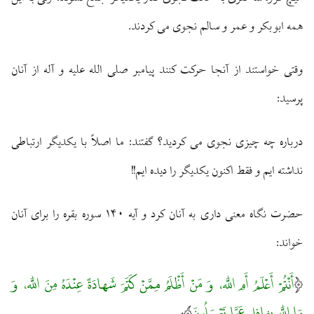
همه ابوبكر و عمر و سالم نجوى مى ‏كردند.
وقتى خواستند از آنجا حركت كنند پيامبر صلى الله عليه و آله از آنان
پرسيد:
درباره چه چيزى نجوى مى ‏كرديد؟ گفتند: ما اصلاً با يكديگر ارتباطى
نداشته‏ ايم و فقط اكنون يكديگر را ديده ‏ايم!!
حضرت نگاه معنى دارى به آنان كرد و آيه ۱۴۰ سوره بقره را براى آنان
خواند:
أَنْتُمْ أَعْلَمُ أَمِ اللَّه، وَ مَنْ أَظْلَمُ مِمَّنْ كَتَمَ شَهادَةً عِنْدَهُ مِنَ اللَّه، وَ