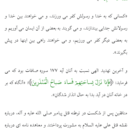
«كسانى كه به خدا و رسولش كفر مى ‏ورزند، و مى‏ خواهند بين خدا و
رسولانش جدايى بيندازند، و مى ‏گويند به بعضى از آن ايمان مى‏ آوريم و
به بعضى ديگر كفر مى ‏ورزيم، و مى‏ خواهند راهى بين اينها در پيش
بگيرند».
و آخرين تهديد الهى نسبت به آنان آيه ۱۷۷ سوره صافات بود كه مى‏
فَإِذا نَزَلَ بِساحَتِهِمْ فَساءَ صَباحُ الْمُنْذَرِينَ
فرمايد:
: «آنگاه كه بر
در خانه آنان در آيد بدا به حال انذار شدگان».
منافقين پس از شكست در توطئه قتل پيامبر صلى الله عليه و آله، درباره
نقشه قتل على‏ عليه السلام به مشورت پرداختند و معاهده ‏نامه‏ اى درباره