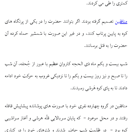
كمترى را طى مى‏ كردند.
منافقین
تصميم گرفته بودند اگر بتوانند حضرت را در يكى از پرتگاه ‏هاى
كوه به پايين پرتاب كنند، و در غير اين صورت با شمشير حمله كرده آن
حضرت را به قتل برسانند.
شب بيست و يكم ماه ذى‏ الحجه كاروان عظيم با عبور از جُحفه، آن شب
را تا صبح و نيز روز بيست و يكم را تا نزديكى غروب به حركت خود ادامه
دادند تا به پاى كوه هَرشى رسيدند.
منافقين در گروه چهارده نفرى خود با صورت ‏هاى پوشانده پيشاپيش قافله
رفتند و در محل موعود - كه پايان سربالايى قلّه هرشى و آغاز سراشيبى
كوه بود - در ظلمت شب حاضر شدند و شترهاى خود را در كنارى