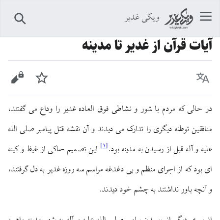
ویکی غدیر
جستجو
آیات قرآن از غدیر تا مدینه
زبان
پیگیری
نمایش 
در حالى كه مردم با شور و نشاطى فوق ‏العاده غدير را وداع مى‏ گفتند،
منافقین توطئه ديگرى را تدارک مى‏ ديدند و آن نقشه قتل پيامبر صلى الله
]
۱
[
عليه و آله قبل از رسيدن به مدینه بود.
اين تصميم حاكى از غيظ و كينه
‏اى بود كه از اجراى منظم و بى ‏دغدغه مراسم سه روزه غدير به دل گرفتند،
و آنچه باور نداشتند به چشم خود ديدند.