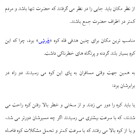
از نظر مكان بايد جايى را در نظر مى‏ گرفتند كه حضرت تنها باشد و مردم
كمتر در اطراف حضرت جمع باشند.
مناسب‏ ترين مكان براى چنين هدفى قله كوه «
هَرشی
» بود، چرا كه اين
كوهِ بسيار بلند گردنه و پرتگاه‏ هاى خطرناكى داشت.
به همين جهت وقتى مسافران به پاى اين كوه مى‏ رسيدند دو راه در
برابرشان بود:
يا بايد كوه را دور مى‏ زدند و از سختى و خطر بالا رفتن كوه راحت مى‏
شدند، كه با سرعت بيشترى مى‏ رسيدند اگر چه مسيرشان دورتر مى‏ شد،
و يا از كوه بالا مى‏ رفتند كه با سرعت كمتر و تحمل مشكلات كوه فاصله