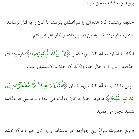
بروند و به قافله ملحق شوند!!
حذيفه پيشنهاد كرد عده ‏اى را سراغشان بفرستد تا آنان را به قتل برسانند.
حضرت فرمود: خدا به من دستور داده از آنان اعراض كنم.
إِنَّ رَبَّكَ لَبِالْمِرْصادِ
آنگاه با اشاره به آيه ۱۴ سوره فجر
فرمود: اى
حذيفه، اينان را به حال خود واگذار كه خدا در كمينشان است.
نُمَتِّعُهُمْ قَلِيلاً ثُمَّ نَضْطَرُّهُمْ إِلى
سپس با اشاره به آيه ۲۴ سوره لقمان
عَذابٍ غَلِيظٍ
فرمود: خدا به آنان مهلت مى‏ دهد، و سپس به عذاب
شديد دچار مى‏ نمايد.
صبح حضرت سراغ اين چهارده نفر فرستاد، و به آنان خبر داد كه نقشه