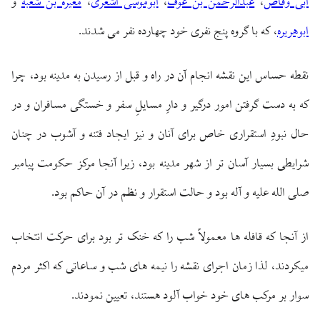
ابی‏ وقاص
،
عبدالرحمن بن عوف
،
ابوموسی اشعری
،
مغیرة بن شعبه
و
ابوهریره
، كه با گروه پنج نفرى خود چهارده نفر مى‏ شدند.
نقطه حساس اين نقشه انجام آن در راه و قبل از رسيدن به مدينه بود، چرا
كه به دست گرفتن امور درگير و دارِ مسايلِ سفر و خستگى مسافران و در
حال نبودِ استقرارى خاص براى آنان و نيز ايجاد فتنه و آشوب در چنان
شرايطى بسيار آسان ‏تر از شهر مدينه بود، زيرا آنجا مركز حكومت پيامبر
صلى الله عليه و آله بود و حالت استقرار و نظم در آن حاكم بود.
از آنجا كه قافله‏ ها معمولاً شب را كه خنک ‏تر بود براى حركت انتخاب
مى‏كردند، لذا زمان اجراى نقشه را نيمه‏ هاى شب و ساعاتى كه اكثر مردم
سوار بر مركب هاى خود خواب آلود هستند، تعيين نمودند.