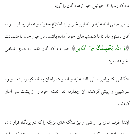
قله كه رسيدند جبرئيل خبر توطئه آنان را آورد.
پيامبر صلى الله عليه و آله اين خبر را به اطلاع حذيفه و عمار رسانيد، و به
آنان دستور داد تا با شمشيرهاى خود آماده باشند. در عين حال با ضمانت
وَ اللَّه يَعْصِمُكَ مِنَ النَّاسِ
خبر داد كه آنان قادر به هيچ اقدامى
نخواهند بود.
هنگامى كه پيامبر صلى الله عليه و آله و همراهان به قله كوه رسيدند و راه
سراشيبى را پيش گرفتند، آن چهارده نفر نقشه خود را از پشت سر آغاز
كردند.
ابتدا ظرف‏ هاى پر از شن و نيز سنگ‏ هاى بزرگ را كه در پرتگاه قرار داده