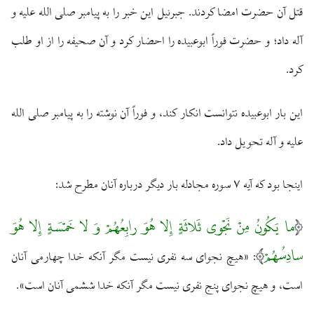
قتل آن حضرت امضا كردند. جبرئيل اين خبر را به پيامبر صلى الله عليه و
آله داد؛ و حضرت فوراً ابوعبيده را احضار كرد و آن صحيفه را از او طلب
كرد.
اين بار ابوعبيده نتوانست انكار كند، و فوراً آن نوشته را به پيامبر صلى الله
عليه و آله تحويل داد.
اينجا بود كه آيه ۷ سوره مجادله بار ديگر درباره آنان مطرح شد:
ما يَكُونُ مِنْ نَجْوى ثَلاثَةٍ إِلا هُوَ رابِعُهُمْ وَ لا خَمْسَةٍ إِلا هُوَ
سادِسُهُمْ
: «هيچ نجواى سه نفرى نيست مگر آنكه خدا چهارمى آنان
است، و هيچ نجواى پنج نفرى نيست مگر آنكه خدا ششمى آنان است».