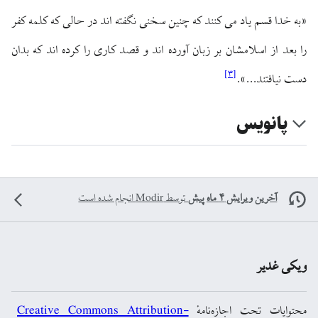
«به خدا قسم ياد مى‏ كنند كه چنين سخنى نگفته ‏اند در حالى كه كلمه كفر
را بعد از اسلامشان بر زبان آورده ‏اند و قصد كارى را كرده ‏اند كه بدان
]
۳
[
دست نيافتند...».
پانویس
آخرین ویرایش ۴ ماه پیش
توسط
Modir
انجام شده است
ویکی غدیر
محتوایات تحت اجازه‌نامهٔ
Creative Commons Attribution-