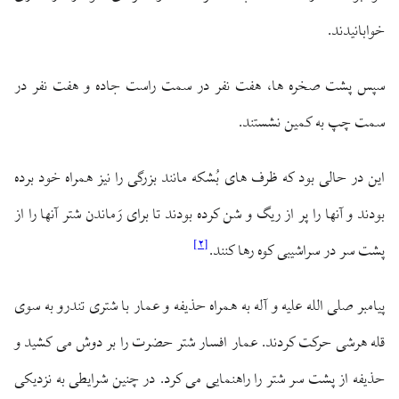
خوابانيدند.
سپس پشت صخره ‏ها، هفت نفر در سمت راست جاده و هفت نفر در
سمت چپ به كمين نشستند.
اين در حالى بود كه ظرف ‏هاى بُشكه مانند بزرگى را نيز همراه خود برده
بودند و آنها را پر از ريگ و شن كرده بودند تا براى رَماندن شتر آنها را از
]
۲
[
پشت سر در سراشيبى كوه رها كنند.
پيامبر صلى الله عليه و آله به همراه حذيفه و عمار با شترى تندرو به سوى
قله هرشى حركت كردند. عمار افسار شتر حضرت را بر دوش مى‏ كشيد و
حذيفه از پشت سر شتر را راهنمايى مى ‏كرد. در چنين شرايطى به نزديكى