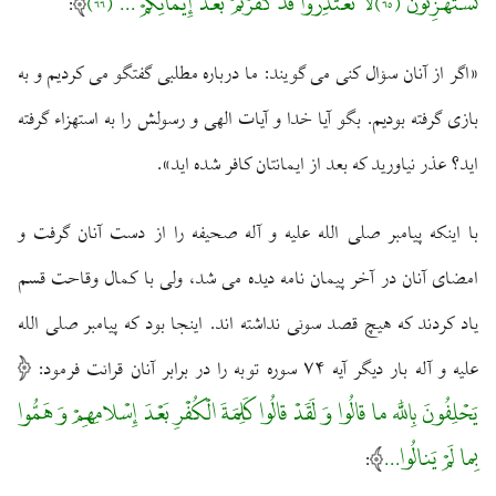
تَسْتَهْزِئُونَ ﴿٦٥﴾لَا تَعْتَذِرُوا قَدْ كَفَرْتُمْ بَعْدَ إِيمَانِكُمْ ... ﴿٦٦﴾
:
«اگر از آنان سؤال كنى مى‏ گويند: ما درباره مطلبى گفتگو مى‏ كرديم و به
بازى گرفته بوديم. بگو آيا خدا و آيات الهى و رسولش را به استهزاء گرفته
‏ايد؟ عذر نياوريد كه بعد از ايمانتان كافر شده ‏ايد».
با اينكه پيامبر صلى الله عليه و آله صحيفه را از دست آنان گرفت و
امضاى آنان در آخر پيمان‏ نامه ديده مى‏ شد، ولى با كمال وقاحت قسم
ياد كردند كه هيچ قصد سوئى نداشته‏ اند. اينجا بود كه پيامبر صلى الله
عليه و آله بار ديگر آيه ۷۴ سوره توبه را در برابر آنان قرائت فرمود:
يَحْلِفُونَ بِاللَّه ما قالُوا وَ لَقَدْ قالُوا كَلِمَةَ الْكُفْرِ بَعْدَ إِسْلامِهِمْ وَ هَمُّوا
بِما لَمْ يَنالُوا...
: