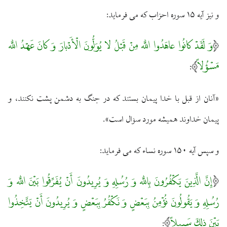
و نيز آيه ۱۵ سوره احزاب كه مى ‏فرمايد:
وَ لَقَدْ كانُوا عاهَدُوا اللَّه مِنْ قَبْلُ لا يُوَلُّونَ الْأَدْبارَ وَ كانَ عَهْدُ اللَّه
مَسْؤُلاً
:
«آنان از قبل با خدا پيمان بستند كه در جنگ به دشمن پشت نكنند، و
پيمان خداوند هميشه مورد سؤال است».
و سپس آيه ۱۵۰ سوره نساء كه مى ‏فرمايد:
إِنَّ الَّذِينَ يَكْفُرُونَ بِاللَّه وَ رُسُلِهِ وَ يُرِيدُونَ أَنْ يُفَرِّقُوا بَيْنَ اللَّه وَ
رُسُلِهِ وَ يَقُولُونَ نُؤْمِنُ بِبَعْضٍ وَ نَكْفُرُ بِبَعْضٍ وَ يُرِيدُونَ أَنْ يَتَّخِذُوا
بَيْنَ ذلِكَ سَبِيلاً
: