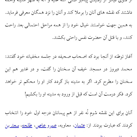
از سوى ديگر از رسيدن پيامبر صلى الله عليه و آله به شهر مدينه واهمه
داشتند كه نقشه‏ هاى آنان را برملا كند و آنان را نزد همگان معرفى فرمايد.
به همين جهت خواستند خيال خود را از همه مراحل احتمالى بعد راحت
كنند، و با قتل آن حضرت نفس راحتى بكشند.
آغاز توطئه از آنجا بود كه اصحاب صحيفه در جلسه مخفيانه خود گفتند:
محمد ديروز در مسجد خيف آن سخنان را گفت، و در غدير هم اين
سخنان را مطرح كرد. اگر به مدينه باز گردد كار او را محكم‏ تر خواهد
كرد. فكر درست آن است كه قبل از ورود به مدينه او را بكشيم!
آنان براى اين نقشه شوم نُه نفر از هم پيمانان درجه اول خود را انتخاب
كردند كه عبارت بودند از:
عثمان
، معاویه،
عمرو عاص
،
طلحه
،
سعد بن