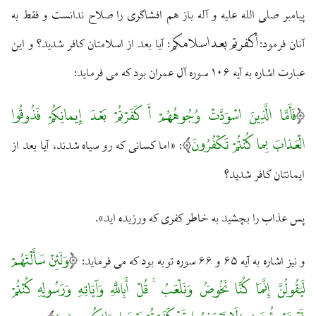
پيامبر صلى الله عليه و آله باز هم افشاگرى را صلاح ندانست و فقط به
أ كفرتم بعد اسلامكم
آنان فرمود:
: آيا بعد از اسلامتان كافر شديد؟ و اين
عبارت اشاره به آيه ۱۰۶ سوره آل عمران بود كه مى ‏فرمايد:
فَأَمَّا الَّذِينَ اسْوَدَّتْ وُجُوهُهُمْ أَ كَفَرْتُمْ بَعْدَ إِيمانِكُمْ فَذُوقُوا
الْعَذابَ بِما كُنْتُمْ تَكْفُرُونَ
: «اما كسانى كه رو سياه شدند، آيا بعد از
ايمانتان كافر شديد؟
پس عذاب را بچشيد به خاطر كفرى كه ورزيده‏ ايد».
وَلَئِنْ سَأَلْتَهُمْ
و نيز اشاره به آيه ۶۵ و ۶۶ سوره توبه بود كه مى ‏فرمايد:
لَيَقُولُنَّ إِنَّمَا كُنَّا نَخُوضُ وَنَلْعَبُ ۚ قُلْ أَبِاللَّهِ وَآيَاتِهِ وَرَسُولِهِ كُنْتُمْ