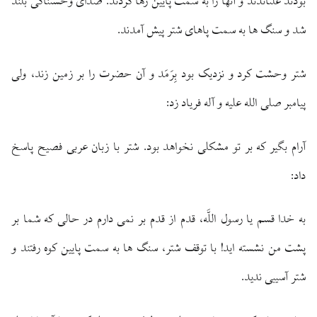
بودند غلتاندند و آنها را به سمت پايين رها كردند. صداى وحشتناكى بلند
شد و سنگ‏ ها به سمت پاهاى شتر پيش آمدند.
شتر وحشت كرد و نزديک بود بِرَمَد و آن حضرت را بر زمين زند، ولى
پيامبر صلى الله عليه و آله فرياد زد:
آرام بگير كه بر تو مشكلى نخواهد بود. شتر با زبان عربى فصيح پاسخ
داد:
به خدا قسم يا رسول ‏اللَّه، قدم از قدم بر نمى‏ دارم در حالى كه شما بر
پشت من نشسته ‏ايد! با توقف شتر، سنگ‏ ها به سمت پايين كوه رفتند و
شتر آسيبى نديد.