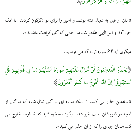
ظَهَرَ أَمْرُ اللَّه وَ هُمْ كارِهُونَ
:
«آنان از قبل به دنبال فتنه بودند و امور را براى تو دگرگون كردند، تا آنكه
حق آمد و امر الهى ظاهر شد در حالى كه آنان كراهت داشتند».
ديگرى آيه ۶۴ سوره توبه كه مى ‏فرمايد:
يَحْذَرُ الْمُنافِقُونَ أَنْ تُنَزَّلَ عَلَيْهِمْ سُورَةٌ تُنَبِّئُهُمْ بِما فِى قُلُوبِهِمْ قُلِ
اسْتَهْزِؤُا إِنَّ اللَّه مُخْرِجٌ ما كنتم تَحْذَرُونَ
:
«منافقين حذر مى‏ كنند از اينكه سوره ‏اى بر آنان نازل شود كه به آنان از
آنچه در قلوبشان است خبر دهد. بگو: مسخره كنيد كه خداوند خارج مى‏
كند همان چيزى را كه از آن حذر مى‏ كنيد».