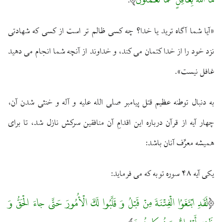
مَا اللَّه بِغافِلٍ عَمَّا تَعْمَلُونَ
:
«آيا شما آگاه تريد يا خدا؟ چه كسى ظالم‏ تر است از كسى كه شهادتى
نزد خود را از خدا كتمان مى‏ كند، و خداوند از آنچه شما انجام مى ‏دهيد
غافل نيست».
به دنبال توطئه عظيم قتل پيامبر صلى الله عليه و آله و خنثى شدن آن،
چهار آيه از قرآن درباره اين اقدامِ آن منافقين سركش نازل شد، تا براى
هميشه معرِّف آنان باشد:
يكى آيه ۴۸ سوره توبه كه مى ‏فرمايد:
لَقَدِ ابْتَغَوُا الْفِتْنَةَ مِنْ قَبْلُ وَ قَلَّبُوا لَكَ الْأُمُورَ حَتَّى جاءَ الْحَقُّ وَ