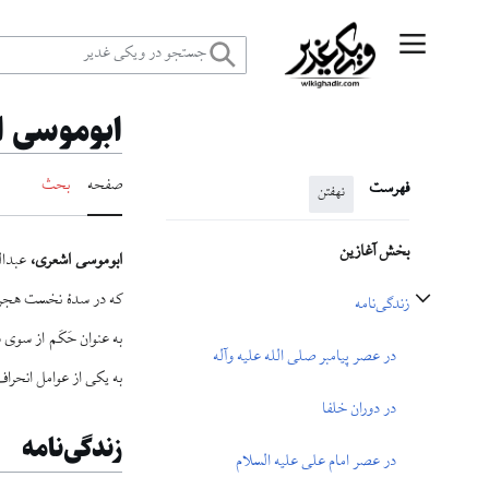
رش
منوی اصلی
ه
ابوموسی 
حتوا
صفحه
بحث
فهرست
نهفتن
بخش آغازین
ابوموسی اشعری،
عبدال
که در سدهٔ نخست هجری
زندگی‌نامه
تغییر وضعیت زیربخش‌های زندگی‌نامه
به عنوان حَکَم از سوی
در عصر پیامبر صلی الله علیه وآله
به یکی از عوامل انحرا
در دوران خلفا
زندگی‌نامه
در عصر امام علی علیه السلام