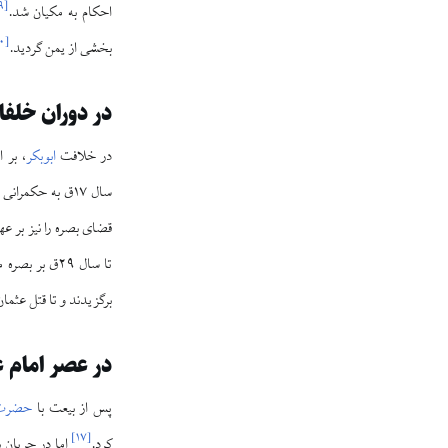
۹
[
احکام به مکیان شد.
۰
[
بخشی از یمن گردید.
در دوران خلفا
در خلافت
ابوبکر
، بر 
سال ۱۷ق به حکمرانی بصره منصوب شد و افزون بر ۱۲ سال (با وقفه‌ای کوتاه) در آنجا حکم راند.
قضای بصره را نیز بر ع
تا سال ۲۹ق بر بصره ماند و پس از عزل، در کوفه ساکن شد.
برگزیدند و تا قتل عثما
در عصر امام ع
پس از بیعت با
حضرت 
]
۱۷
[
کرد.
اما در جریان 