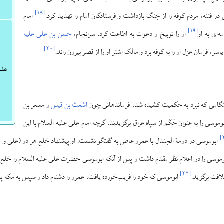
]
۱۸
[
ی در فتنه، مردم کوفه را از جنگ بازداشت و فرستادگان امام را تهدید کرد.
امام
]
۱۹
[
ه‌ای به او
او را توبیخ و دعوت به اطاعت کرد. سرانجام،
حسن بن علی علیه
]
۲۰
[
سر، فرمان عزل او را به کوفه برد و مالک اشتر او را از قصر بیرون راند.
علت
امی که نبرد به حکمیت کشیده شد، فرماندهانی چون
اشعث بن قیس
و مسعر بن
وسی را به عنوان حَکَم از سپاه عراق برگزیدند، گرچه امام علی علیه السلام با این
]
ابوموسی در دومة الجندل با عمرو عاص به گفتگو نشست. او پیشنهاد خلع هر دو (علی و معاو
وموسی را در اعلام نظر مقدم داشت و پس از آنکه ابوموسی حضرت علی علیه السلام را خلع
]
۲۲
[
خلافت برگزید.
ابوموسی که خود را فریب‌خورده یافت، عمرو را دشنام داد و سپس به مکه پناه