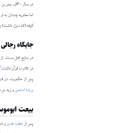
در سال ۴۰ق، بسر بن ارطاة از سوی معاویه از ابوموسی برای حکمش بیم داشت، اما به او امان داد.
اما معاویه چندان به او
کوفه (که منزل داشت) یا 
جایگاه رجالی
در منابع اهل سنت، از ا
[
در تلاوت قرآن داشت.
پس از حکمیت، در قنو
بریده اسلمی
و زید بن 
بیعت ابوموس
پس از
خطبه غدیر
و دس