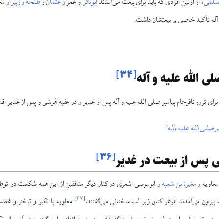
اسلمی
، از اولین افرادی که باید برای بیعت می‌آمدند
ابوبکر
و عمر و
عثمان
و
طلحه
و
زبیر
و مع
 آله تأکید خاصی بر بیعتشان داشت.
]
۳۴
[
لی الله علیه و آله
برای ترور نافرجام پیامبر صلی الله علیه و آله پس از غدیر و در عقبه هَرشی و پس از غدیر ا
بر صلی الله علیه وآله"
]
۳۶
[
ی پس از بیعت در غدیر
معاویه و
مغیرة بن شعبه
و ابوموسی اشعری در کنار دیگر منافقین از این همه شکست در توطئ
]
۳۷
[
بیرون می‌آمدند غرغر کنان زیر لب سخنانی می‌گفتند.
معاویه با تکبر و تبختر و غض