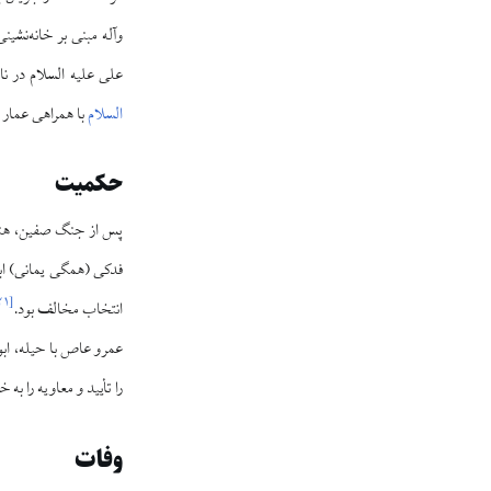
وآله مبنی بر خانه‌نشین
علی علیه السلام در نام
السلام
با همراهی عمار یا
حکمیت
پس از جنگ صفین، هنگ
فدکی (همگی یمانی) ابوم
۲۱
[
انتخاب مخالف بود.
عمرو عاص با حیله، اب
را تأیید و معاویه را به 
وفات