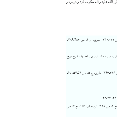
 الله علیه و آله سکوت کرد و درباره او
بلاذری، انساب، ج ۲، ص ۲۳۱–۲۳۰؛ طبری، ج ۴، ص ۴۸۷–۴۸۶،
نصر بن مزاحم، وقعة صفین، ص ۵۰۰؛ ابن ابی الحدید، شرح نهج
بلاذری، انساب، ج ۲، ص ۳۳۶–۳۴۳؛ طبری، ج ۵، ص ۵۳–۵۴، ۶۷–
ذهبی، سیر اعلام النبلاء، ج ۲، ص ۳۹۸؛ ابن حبان، ثقات، ج ۳، ص