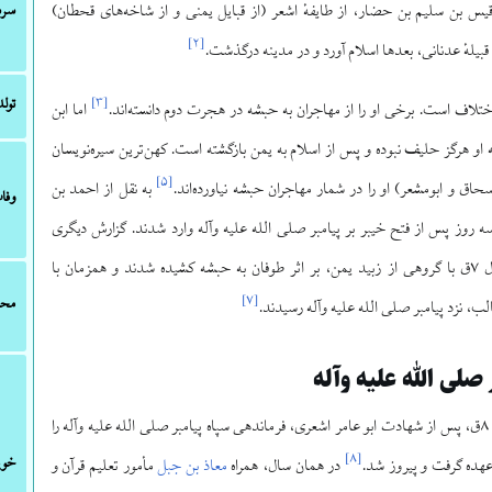
قیس بن سلیم بن حضار، از طایفهٔ اشعر (از قبایل یمنی و از شاخه‌های قحطان)
سرش
]
۲
[
بیلهٔ عدنانی، بعدها اسلام آورد و در مدینه درگذشت.
تولد
]
۳
[
 اختلاف است. برخی او را از مهاجران به حبشه در هجرت دوم دانسته‌اند.
اما ابن
او هرگز حلیف نبوده و پس از اسلام به یمن بازگشته است. کهن‌ترین سیره‌نویسان
]
۵
[
حاق و ابومشعر) او را در شمار مهاجران حبشه نیاورده‌اند.
به نقل از احمد بن
وفا
 روز پس از فتح خیبر بر پیامبر صلی الله علیه وآله وارد شدند. گزارش دیگری
حاکی است که در سال ۷ق با گروهی از زبید یمن، بر اثر طوفان به حبشه کشیده شدند و همزمان با
]
۷
[
محل
ب، نزد پیامبر صلی الله علیه وآله رسیدند.
صلی الله علیه وآله
ابوموسی در شوال سال ۸ق، پس از شهادت ابو عامر اشعری، فرماندهی سپاه پیامبر صلی الله علیه وآله را
]
۸
[
خوی
عهده گرفت و پیروز شد.
در همان سال، همراه
معاذ بن جبل
مأمور تعلیم قرآن و