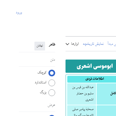
ورود
 مبدأ
نمایش تاریخچه
ابزارها
ظاهر
نهفتن
متن
ابوموسی اشعری
کوچک
اطلاعات فردی
استاندارد
عبدالله بن قیس بن
بزرگ
کامل
سلیم بن حضار
اشعری
عرض
صحابهٔ پیامبر صلی
الله علیه و آله، والی