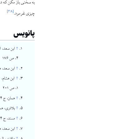
به سخنی باز مکن که درب
]
۳۸
[
چیزی نفرمود.
پانویس
↑
۴، ص ۱۷۶
↑
ابن سعد، همان، 
↑
۱، ص ۲۰۱
↑
همان، ج ۴، ص ۱۰۵
↑
بلاذری، همان، ج
↑
مسند، ج ۴، ص ۴۰۵–۴۰۶
↑
ابن سعد، همان، ج ۴، ص ۱۰۶؛ ابن ع