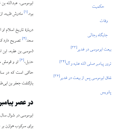
ابوموسی، عبدالله بن 
حکمیت
]
۱
[
بود.
مادرش ظبیه، از ق
وفات
دربارهٔ تاریخ اسلام او
جایگاه رجالی
]
۴
[
سعد
تصریح دارد که 
]
۳۳
[
بیعت ابوموسی در غدیر
(موسی بن عقبه، ابن اس
]
۶
[
حنبل،
او و قومش سه
]
۳۴
[
ترور پیامبر صلی الله علیه و آله
]
۳۶
[
نفاق ابوموسی پس از بیعت در غدیر
بازگشت جعفر بن ابی‌طال
پانویس
در عصر پیامبر 
برای سرکوب هوازن بر 