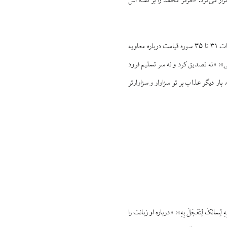
تکرار می‌کرد: «هرگز محمد را بر گفته اش
شاهد این حالت آنان بودند، و خبر این کارشان فوراً به پیامبر صلی الله علیه و آله رسید. همزمان آیات ۳۱ تا ۳۵ سوره قیامت درباره معاویه
لَکَ فَاَوْلی»: «نه تصدیق کرد و نه سر تسلیم فرود
 بار دیگر عذاب بر تو سزاوار و سزاوارتر
ه ۱۶ سوره قیامت را آورد: «لا تُحَرِّکْ بِهِ لِسانَکَ لِتَعْجَلَ بِهِ»: «درباره او زبانت را