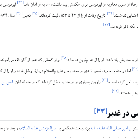
]
۲۳
[
ابوموسی بعد
]
۲۶
[
]
۲۵
[
]
۲۴
[
 اعتنایی نداشت.
تاریخ وفات او را از ۴۲ تا ۵۳ق ثبت کرده‌اند.
ذهبی
سا
]
۲۷
[
مکه ذکر کرده‌اند.
]
۲۸
[
و با ستایش یاد شده؛ او را از عالم‌ترین صحابه
و از کسانی که عمر از آنان فقه می‌آموخت
]
۳۰
اما در منابع امامیه، تعابیر تندی از معصومان علیهم‌السلام دربارهٔ او نقل شده و او را از ک
]
۳۱
[
ت لعن کرده است.
راویان بسیاری از او حدیث نقل کرده‌اند که از جمله آنان:
انس بن 
]
۳۲
[
وهب هستند.
]
۳۳
[
ی در غدیر
تور
پیامبر صلی الله علیه و آله
برای بیعت همگانی با
امیرالمؤمنین علیه السلام
، و بعد از بی