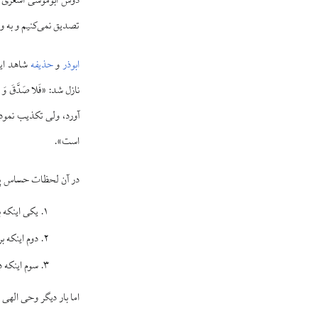
دوش ابوموسی اشعری 
تصدیق نمی‌کنیم و به ول
ابوذر
و
حذیفه
نازل شد: «فَلا صَدَّقَ وَ لا
آورد، ولی تکذیب نمود
است».
در آن لحظات حساس پیام
یکی اینکه ب
دوم اینکه بر
سوم اینکه د