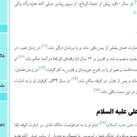
]
در سال ۱۰ق، پیش از حجة الوداع، از سوی پیامبر صلی الله علیه وآله والی
]
۱
]
۱۱
[
امارت همان بخش از یمن باقی ماند و با مرتدان درگیر شد.
در زمان عمر، در
شاگ
]
۱۲
[
او
]
۱۳
[
هده داشت و عمر او را در فتوح خوزستان و فارس به کار گرفت.
در زمان عثمان،
]
۱۴
[
در سال ۳۴ق، کوفیان او را به امارت
مذ
]
۱۵
[
ن در این سمت باقی ماند.
لی علیه السلام
]
۱۶
[
زمین
علی علیه السلام
،
امام او را به درخواست مالک اشتر، بر امارت کوفه ابقا
بسیج سپاه برای جنگ جمل، ابوموسی با تمسک به حدیثی از پیامبر صلی الله علیه