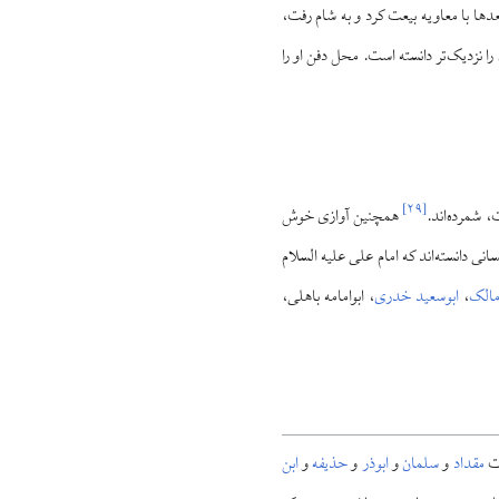
ها با معاویه بیعت کرد و به شام رفت،
ل ۴۴ق را نزدیک‌تر دانسته است. محل دفن او را
]
۲۹
[
، شمرده‌اند.
همچنین آوازی خوش
سانی دانسته‌اند که امام علی علیه السلام
مالک
،
ابوسعید خدری
، ابوامامه باهلی،
عت
مقداد
و
سلمان
و
ابوذر
و
حذیفه
و
ابن