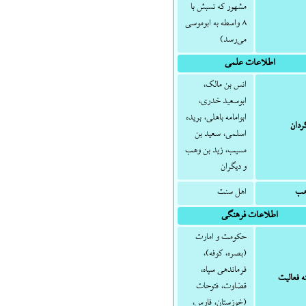
مشهور که نسبش با
۸ واسطه به ابوموسی
می‌رسد)
اطلاعات علمی
انس بن مالک،
ابوسعید خدری،
ابوامامه باهلی، بریده
ردان
اسلمی، سعید بن
مسیب، زید بن وهب
و دیگران
هب
اهل سنت
اطلاعات فرهنگی
حکومت و امارت
(بصره، کوفه)،
فرماندهی سپاه،
ه فعالیت
قضاوت، فتوحات
(خوزستان، فارس،