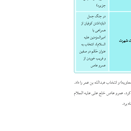
جزیره)
در جنگ جمل
(بازداشتن کوفیان از
همراهی با
امیرالمؤمنین علیه
 شهرت
السلام)، انتخاب به
عنوان حَکَم در صفین
و فریب خوردن از
عمرو عاص
یه) و انتخاب عبدالله بن عمر را داد.
 کرد، عمرو عاص خلع علی علیه السلام
 برد.