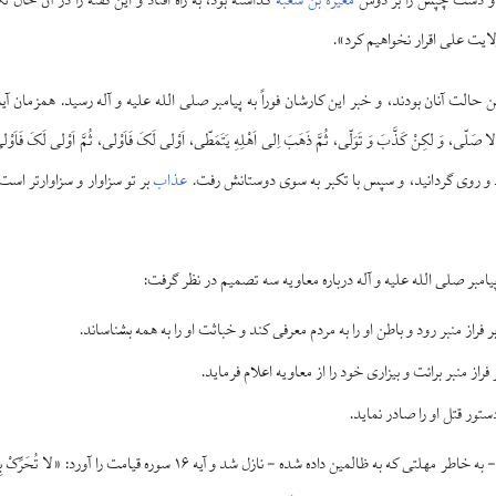
و دست چپش را بر دوش
مغیرة بن شعبه
گذاشته بود، به راه افتاد و این گفته را در آن حال 
ایت علی اقرار نخواهیم کرد».
 صَلّی، وَ لکِنْ کَذَّبَ وَ تَوَلّی، ثُمَّ ذَهَبَ اِلی اَهْلِهِ یَتَمَطّی، اَوْلی لَکَ فَاَوْلی، ثُمَّ اَوْلی 
 و روی گردانید، و سپس با تکبر به سوی دوستانش رفت.
عذاب
بر تو سزاوار و سزاوارتر است.
بر صلی الله علیه و آله درباره معاویه سه تصمیم در نظر گرفت:
ر فراز منبر رود و باطن او را به مردم معرفی کند و خباثت او را به همه بشناساند.
 فراز منبر برائت و بیزاری خود را از معاویه اعلام فرماید.
ستور قتل او را صادر نماید.
اما بار دیگر وحی الهی - به خاطر مهلتی که به ظالمین داده شده - نازل شد و آی