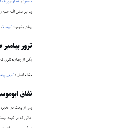
مسعود
و
عمار
و
بریده 
پیامبر صلی الله علیه و
بیشتر بخوانید:
"بیعت"
.
ترور پیامبر ص
یکی از چهارده نفری که 
مقاله اصلی:
"ترور پیام
نفاق ابوموس
پس از بیعت در غدیر، 
حالی که از خیمه بیعت 