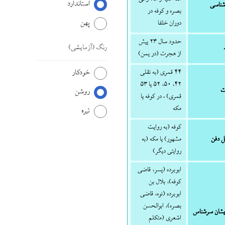
استاندارد
ناسی
بصره و کوفه در
پهن
دوران خلفا
حدود سال ۲۳ پیش
رنگ
(آزمایشی)
از هجرت (در یمن)
خودکار
۴۴ قمری (به نقلی
۴۲، ۵۰، ۵۲ یا ۵۳
ت
روشن
قمری) – در کوفه یا
مکه
تیره
کوفه (به روایت
 دفن
مشهور) یا مکه (به
روایتی دیگر)
ابوبرده (پسر، قاضی
کوفه)، بلال بن
ابوبرده (نوه، قاضی
بصره)، ابوالحسن
شان سرشناس
اشعری (متکلم