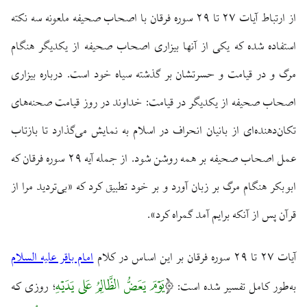
از ارتباط آیات ۲۷ تا ۲۹ سوره فرقان با اصحاب صحیفه ملعونه سه نکته
استفاده شده که یکی از آنها بیزاری اصحاب صحیفه از یکدیگر هنگام
مرگ و در قیامت و حسرتشان بر گذشته سیاه خود است. درباره بیزاری
اصحاب صحیفه از یکدیگر در قیامت: خداوند در روز قیامت صحنه‌های
تکان‌دهنده‌ای از بانیان انحراف در اسلام به نمایش می‌گذارد تا بازتاب
عمل اصحاب صحیفه بر همه روشن شود. از جمله آیه ۲۹ سوره فرقان که
ابوبکر هنگام مرگ بر زبان آورد و بر خود تطبیق کرد که «بی‌تردید مرا از
قرآن پس از آنکه برایم آمد گمراه کرد».
آیات ۲۷ تا ۲۹ سوره فرقان بر این اساس در کلام
امام باقر علیه السلام
یَوْمَ یَعَضُّ الظَّالِمُ عَلی یَدَیْهِ
روزی که
به‌طور کامل تفسیر شده است:
؛