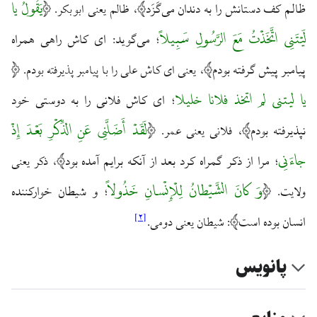
یَقُولُ یا
ظالم کف دستانش را به دندان می‌گَزَد
، ظالم یعنی ابوبکر.
لَیْتَنِی اتَّخَذْتُ مَعَ الرَّسُولِ سَبِیلاً
می‌گوید: ای کاش راهی همراه
؛
پیامبر پیش گرفته بودم
، یعنی ای کاش علی را با پیامبر پذیرفته بودم.
یا لیتنی لم اتخذ فلانا خلیلا
ای کاش فلانی را به دوستی خود
؛
لَقَدْ أَضَلَّنِی عَنِ الذِّکْرِ بَعْدَ إِذْ
نپذیرفته بودم
، فلانی یعنی عمر.
جاءَنِی
مرا از ذکر گمراه کرد بعد از آنکه برایم آمده بود
؛
، ذکر یعنی
وَ کانَ الشَّیْطانُ لِلْإِنْسانِ خَذُولاً
و شیطان خوارکننده
ولایت.
؛
]
۲
[
انسان بوده است
: شیطان یعنی دومی.
پانویس