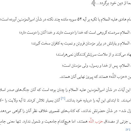
ما از دین خود برگردد…
.
 بر آیه ۵۴ سوره مائده چند نکته در شأن امیرالمؤمنین آورده است؛ از جمله:
ه السلام سردسته گروهی است که خدا را دوست دارند و خدا آنان را دوست دارد؛
 السلام و یارانش در برابر مؤمنان فروتن و نسبت به کافران سخت گیرند؛
جهاد می‌کنند و از ملامت سرزنش‌کنندگان نمی‌هراسند؛
ه السلام، پس از خدا و رسول، ولی مؤمنان است؛
ین «حزب اللَّه» هستند که پیروز نهایی آنان هستند.
این آیات در شأن امیرالمؤمنین علیه السلام را چنان بوده است که آنان جنگ‌های صدر اسلا
]
۲
[
یدند. تا ابتدای این آیه را درباره خود بدانند.
آنان بسیار تلاش کردند تا آیه ولایت را -ک
ازل شد- در شأن حضرتش ندانند، که کتاب‌های تفسیری خلاف نظر آنان را گواهی می‌دهد. آ
انی جزئی از مصداق
حزب اللَّه
هستند، اما هیچ‌کدام جامعیت و شمول ندارد. تنها معنی جام
]
۳
[