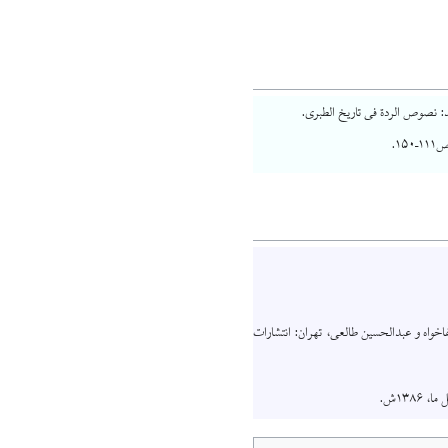
ید: نصوص الردة فی تاریخ الطبری.
۱۵.
اه و عبدالحسین طالعی، تهران: انتشارات
۱۳۸۶ش.