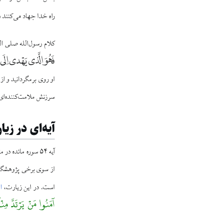
راه خدا جهاد می‌کنند
کلام رسول‌الله صلی ال
فَهُوَ الَّذى يَهْدى اِلَى الْ
او روى برمگردانيد و از
سرزنش ملامت‌كننده‌اى ا
آیه‌ای در زی
آیه ۵۴ سوره مائده
از سوی برخی پژوهشگرا
است. در این زیارت،
ا
آمَنُوا مَنْ یَرْتَدَّ مِن