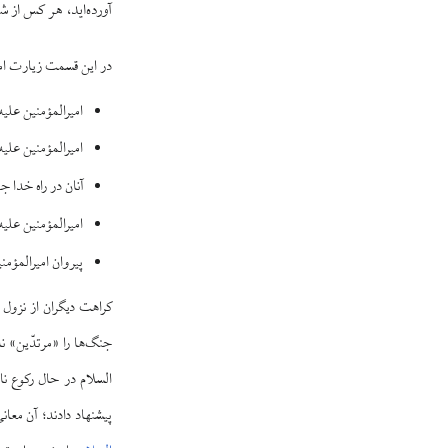
آورده‌اید، هر کس از ش
در این قسمت زیارت امام هادی علیه السلام با تکیه
امیرالمؤمنین علی
امیرالمؤمنین علیه
آنان در راه خدا 
امیرالمؤمنین علی
پیروان امیرالمؤمن
کراهت دیگران از نزول 
جنگ‌ها را «مرتدّین» نام
السلام در حال رکوع ن
پیشنهاد دادند؛ آن مع