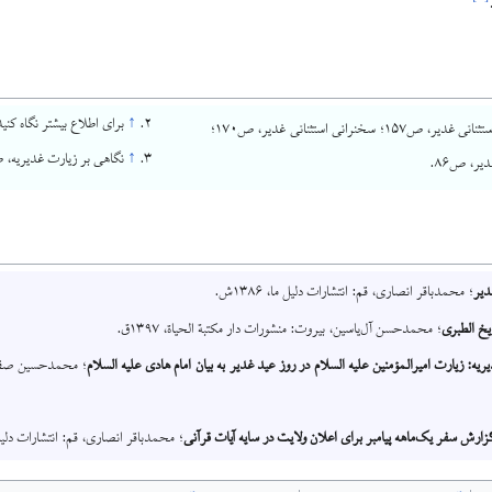
↑
برای اطلاع بیشتر نگاه کن
سخنرانی استثنائی غدیر، ص۱۵۷؛ سخنرانی استثنائی غدیر، ص۱۷۰؛
↑
نگاهی بر زیارت غدیریه، ص۱۱۱–۰
یر، ص۸۶.
دیر
؛ محمدباقر انصاری، قم: انتشارات دلیل ما، ۱۳۸۶ش.
یخ الطبری
؛ محمدحسن آل‌یاسین، بیروت: منشورات دار مکتبة الحیاة، ۱۳۹۷ق.
یه: زیارت امیرالمؤمنین علیه السلام در روز عید غدیر به بیان امام هادی علیه السلام
؛ محمدحسین صفاخو
زارش سفر یک‌ماهه پیامبر برای اعلان ولایت در سایه آیات قرآنی
؛ محمدباقر انصاری، قم: انتشارات دلیل ما، 