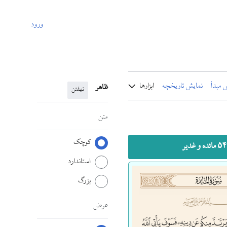
ورود
 مبدأ
نمایش تاریخچه
ابزارها
ظاهر
نهفتن
متن
کوچک
ر
استاندارد
بزرگ
عرض