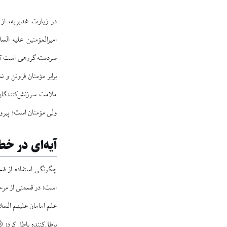
در زیارت غدیریه، از 
امیرالمؤمنین علیه ال
سردسته گروهی است که خ
برابر مؤمنان فروتن و ن
ملامت سرزنش‌کنندگان 
ولی مؤمنان است؛ پیروان
آیه‌ای در خط
است: در قسمتی از مرح
علم امامان علیهم السلا
باطل‌کننده باطل کرد: