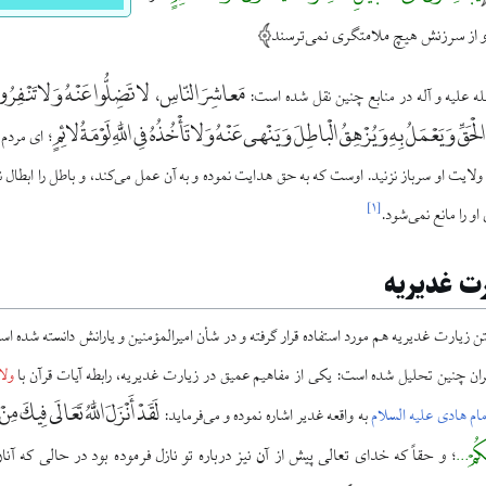
 و از سرزنش هیچ ملامتگری نمی‌ترسند
مَعاشِرَ النّاسِ، لا تَضِلُّوا عَنْهُ وَ لا تَنْفِرُوا
له علیه و آله در منابع چنین نقل شده است:
حَقِّ وَ يَعْمَلُ بِهِ وَ يُزْهِقُ الْباطِلَ وَ يَنْهى عَنْهُ وَ لا تَأْخُذُهُ فِى اللَّهِ لَوْمَةُ لائِمٍ
؛ اى مردم،
 ولايت او سرباز نزنيد. اوست كه به حق هدايت نموده و به آن عمل مى‌كند، و باطل را ابطال نمو
]
۱
[
و را مانع نمى‌شود.
ارت غدیریه
 در متن زیارت غدیریه هم مورد استفاده قرار گرفته و در شأن امیرالمؤمنین و یارانش دانسته شده ا
ن چنین تحلیل شده است: یکی از مفاهیم عمیق در زیارت غدیریه، رابطه آیات قرآن با
ول
لَقَدْ أَنْزَلَ اللَّهُ تَعَالَى فِيكَ مِ
مام هادی علیه السلام
به واقعه غدیر اشاره نموده و می‌فرماید:
ْکُمْ…
و حقاً که خدای تعالی پیش از آن نیز درباره تو نازل فرموده بود در حالی که آن
؛