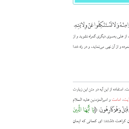
 مِنْهُ وَ لا تَسْتَنْكِفُوا عَنْ وِلايَتِهِ،
 از على به‌سوى ديگرى گمراه نشويد و از
ده و از آن نهى مى‌نمايد، و در راه خدا
ست. استفاده از این آیه در متن این زیارت
ایت
،
امامت
و امیرالمؤمنین علیه السلام
نْ قَبْلُ وَ هُمْ كَارِهُونَ
یَا أَیُّهَا الَّذِینَ
:
ان کراهت داشتند: ای کسانی که ایمان