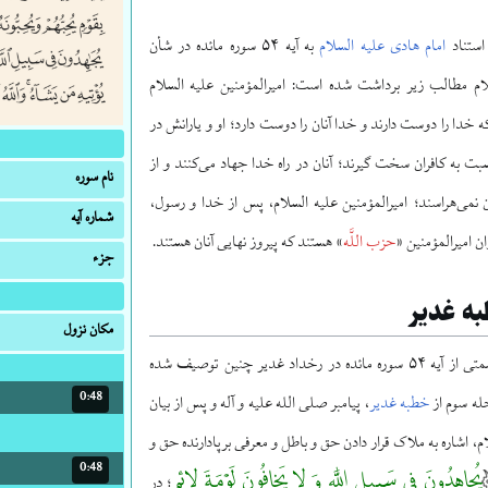
استناد
امام هادی علیه السلام
به آیه ۵۴ سوره مائده در شأن
سلام مطالب زیر برداشت شده است: امیرالمؤمنین علیه السلام
دا را دوست دارند و خدا آنان را دوست دارد؛ او و یارانش در
سبت به کافران سخت گیرند؛ آنان در راه خدا جهاد می‌کنند و از
نام سوره
نمی‌هراسند؛ امیرالمؤمنین علیه السلام، پس از خدا و رسول،
شماره آیه
 امیرالمؤمنین «
حزب اللَّه
» هستند که پیروز نهایی آنان هستند.
جزء
به غدیر
مکان نزول
چگونگی استفاده از قسمتی از آیه ۵۴ سوره مائده در رخداد غدیر چنین توصیف شده
0:48
مدت: 48 ثانیه
له سوم از
خطبه غدیر
، پیامبر صلی الله علیه و آله و پس از بیان
م، اشاره به ملاک قرار دادن حق و باطل و معرفی برپادارنده حق و
0:48
مدت: 48 ثانیه
یُجاهِدُونَ فی سَبیلِ اللَّهِ وَ لا یَخافُونَ لَوْمَةَ لائِمٍ
در
؛