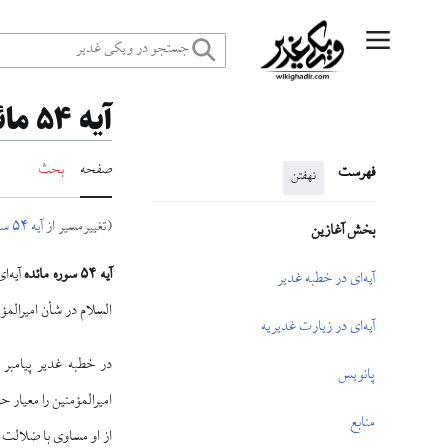
رش
منوی اصلی
ه
آيه ۵۴ مائده و غدیر
حتوا
صفحه
بحث
فهرست
نهفتن
(تغییرمسیر از
آیه ۵۴ سوره مائده
بخش آغازین
آیه ۵۴ سوره مائده
آیه‌ا
آیه‌ای در خطبه غدیر
السلام در شأن امیرالمؤ
آیه‌ای در زیارت غدیریه
پانویس
امیرالمؤمنین را معیار 
منابع
از او مساوی با ضلالت