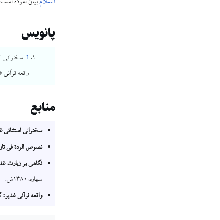
السلام
بیان نموده است.
پانویس
↑
واقعه قرآنی غد
منابع
سخنرانی استثنائی غ
نصوص الردة فی تار
نگاهی بر زیارت غدیر
سهاره، ۱۳۸۰ش.
واقعه قرآنی غدیر: گ