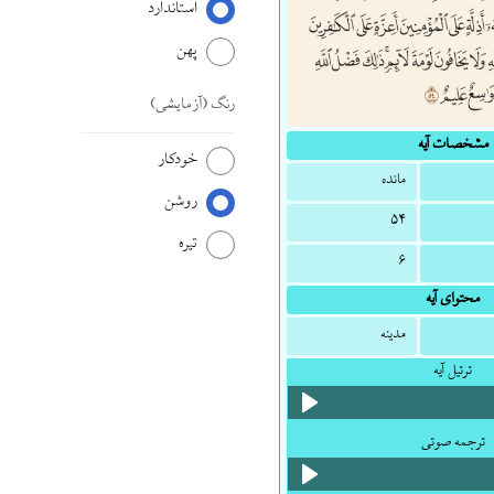
استاندارد
پهن
رنگ
(آزمایشی)
مشخصات آیه
خودکار
مائده
روشن
۵۴
تیره
۶
محتوای آیه
مدینه
ترتیل آیه
ترجمه صوتی