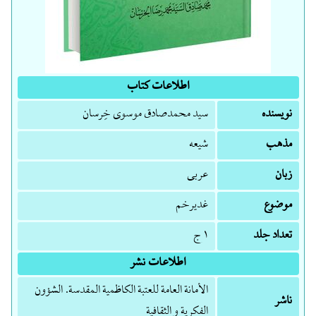
اطلاعات کتاب
نویسنده
سید محمدصادق موسوی خِرسان
مذهب
شیعه
زبان
عربی
موضوع
غدیرخم
تعداد جلد
۱ ج
اطلاعات نشر
الأمانة العامة للعتبة الکاظمية المقدسة. الشؤون
ناشر
الفکرية و الثقافية