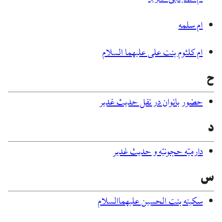
ام سلمه
ام کلثوم بنت علی علیهما السلام
ح
حضور بانوان در نقل حديث غدير
د
دارمیّه حجونیّه و حدیث غدیر
س
سکینه بنت الحسین علیهماالسلام