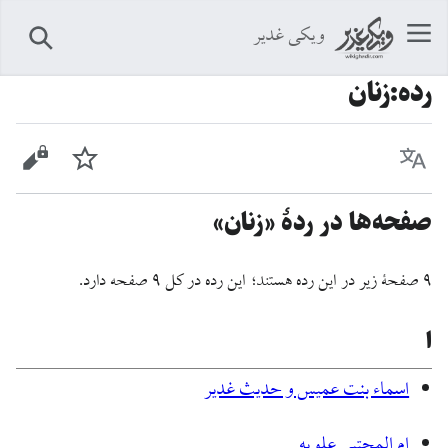
ویکی غدیر
جستجو
رده
:
زنان
زبان
پیگیری
نمایش 
صفحه‌ها در ردهٔ «زنان»
۹ صفحۀ زیر در این رده هستند؛ این رده در کل ۹ صفحه دارد.
ا
اسماء بنت عمیس و حدیث غدیر
ام المجتبی علویه