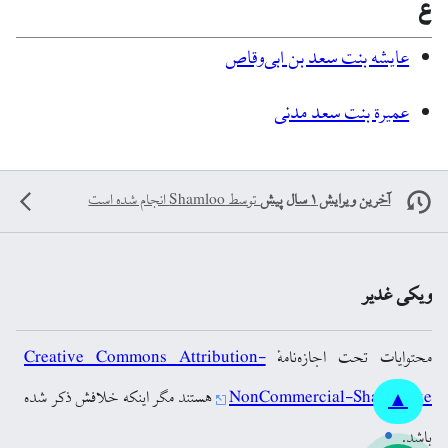
ع
عایشه بنت سعد بن ابی‌وقاص
عمیرة بنت سعد مدنی
آخرین ویرایش ۱ سال پیش
توسط
Shamloo
انجام شده است
ویکی غدیر
محتوایات تحت اجازه‌نامهٔ
Creative Commons Attribution-
NonCommercial-ShareAlike
هستند مگر اینکه خلافش ذکر شده
▲
باشد.