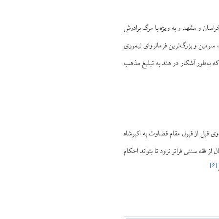
دلیل شورش‌ها و ناامنی در خراسان و مشهد و به ویژه با مرگ برادرش
ترک مشهد شد و به هند مهاجرت کرد. هند در آن زمان تحت حکومت اکبرشاه (حک‍ومت: ۹۶۳–۱۰۱۴ق)، سومین و بزرگ‌ترین فرمانروای تیموری
 که به‌طور آشکار در هند به تبلیغ مذهب
ی قبل از قبول مقام قضاوت به اکبرشاه
 فقه سنتی فراتر نرود تا بتواند احکام
]
۶
[