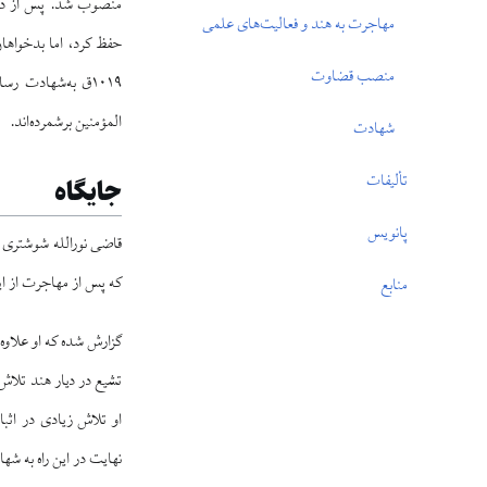
مهاجرت به هند و فعالیت‌های علمی
حفظ کرد، اما بدخواهان 
منصب قضاوت
۱۰۱۹ق به‌شهادت رساندند. برخی علت شهادت او را تألیف کتاب
المؤمنین برشمرده‌اند.
شهادت
تألیفات
جایگاه
پانویس
که پس از مهاجرت از ا
منابع
گزارش شده که او علاوه
تشیع در دیار هند تلاش ف
او تلاش زیادی در اثب
نهایت در این راه به ش