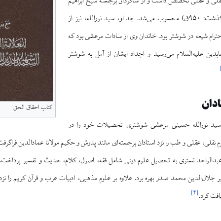
 نقلی و عقلی تخصص داشت و از شاگردان برجسته شیخ ابراهیم
بن سلیمان قطیفی (درگذشت: ۹۵۰ق) محسوب می‌شد. جد او، سید نورالله، نیز از
حترام شیعه در شوشتر بود. خاندان وی از سادات مرعشی بود که
عابدین علیه‌السلام می‌رسید و اجداد ایشان از آمل به شوشتر
دان
کتاب احقاق الحق
، سید نورالله حسینی مرعشی شوشتری تحصیلات خود را در
دالواحد تستری به تحصیل علوم دینی شامل فقه، اصول، کلام، حدیث و تفسیر پرداخت. 
 جلال‌الدین محمد صدر بهره برد. علاوه بر علوم مذهبی، ادبیات عرب و قرآن کریم را ن
]
۴
[
افت کرد.