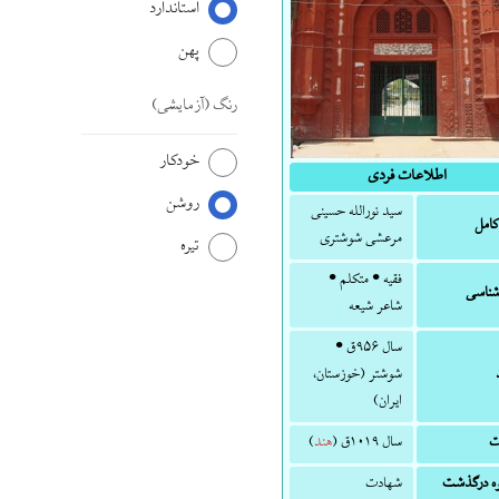
استاندارد
پهن
رنگ
(آزمایشی)
خودکار
اطلاعات فردی
روشن
سید نورالله حسینی
کامل
مرعشی شوشتری
تیره
فقیه • متکلم •
ناسی
شاعر شیعه
سال ۹۵۶ق •
شوشتر (خوزستان،
ایران)
ت
سال ۱۰۱۹ق (
هند
)
ه درگذشت
شهادت