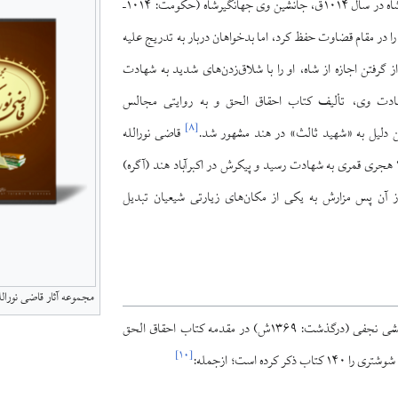
پس از درگذشت اکبر شاه در سال ۱۰۱۴ق، جانشین وی جهانگیرشاه (حکومت: ۱۰۱۴–
له را در مقام قضاوت حفظ کرد، اما بدخواهان دربار به تدریج علیه
ز گرفتن اجازه از شاه، او را با شلاق‌زدن‌های شدید به شهادت
ت وی، تألیف کتاب احقاق الحق و به روایتی مجالس
]
۸
[
ین دلیل به «شهید ثالث» در هند مشهور شد.
قاضی نورالله
شوشتری در سال ۱۰۱۹ هجری قمری به شهادت رسید و پیکرش در اکبرآباد هند (آگره)
ز آن پس مزارش به یکی از مکان‌های زیارتی شیعیان تبدیل
مجموعه آثار قاضی نورال
سید شهاب الدین مرعشی نجفی (درگذشت: ۱۳۶۹ش) در مقدمه کتاب احقاق الحق
]
۱۰
[
ذکر کرده است؛ ازجمله: