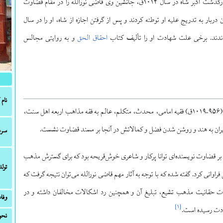
منصوب شد. پس از درگذشت اکبر شاه در سال ۱۰۱۴ق، جانشین وی قاضی نورالله را در مقام قضاوت
دربار به تدریج علیه او توطئه کردند و پس از گرفتن اجازه از شاه، او را در سال
احقاق الحق
و به روایتی مجالس
نام 
قاضی نورالله شوشتری (۹۵۶–۱۰۱۹ق) فقیه امامی، محدث، متکلم، عالم به فقه مذاهب اربعه اهل سنت،
یران به هند و روشن شدن فضل و کمالاتش در آنجا بر مسند قضاوت نشست.
سرش
 بر قضاوت نویسنده‌ای توانا پرکار و شاعری خوش‌قریحه بود که برای گسترش مذهب
تولد
راوانی کرد. گفته شده که با توجه به آثار مهم قاضی نورالله می‌توان نتیجه گرفت که
ات حقانیت مذهب تشیع، تبلیغ آن و همچنین رد اشکالات مخالفان داشته و در
وفا
]
۱
[
هادت رسیده است.
نحو