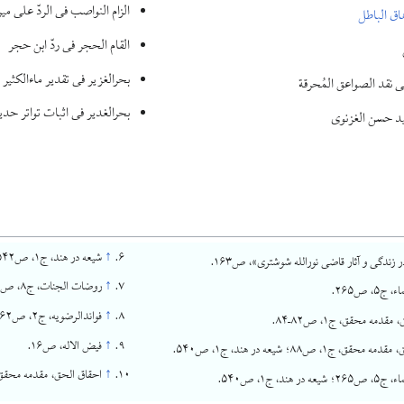
الزام النواصب فی الردّ علی می
اق الباطل
القام الحجر فی ردّ ابن حجر
بحرالغزیر فی تقدیر ماءالکثیر
فی نقد الصواعق المُحرقة
بحرالغدیر فی اثبات تواتر حدی
ید حسن الغزنوی
↑
شیعه در هند، ج۱، ص۵۴۲.
زندگی و آثار قاضی نورالله شوشتری»، ص۱۶۳.
↑
روضات الجنات، ج۸، ص۱۶۱–۱۶۲.
۵، ص۲۶۵.
↑
فوائدالرضویه، ج۲، ص۱۰۶۲؛ فیض الاله، ص۳۲.
قدمه محقق، ج۱، ص۸۲–۸۴.
↑
فیض الاله، ص۱۶.
قق، ج۱، ص۸۸؛ شیعه در هند، ج۱، ص۵۴۰.
↑
احقاق الحق، مقدمه محقق، ج۱، ص۸۹
ر هند، ج۱، ص۵۴۰.