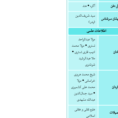
 دفن
آگره • هند
سید شریف‌الدین
شان سرشناس
(پدر)
اطلاعات علمی
مولا عبدالواحد
تستری • مولا محمد
دان
ادیب قاری تستری •
ملا عبدالرشید
شوشتری
شیخ محمد هروی
خراسانی • مولا
ردان
محمد علی کشمیری
• سید جمال‌الدین
عبدالله مشهدی
علوم نقلی و عقلی
یلات
اسلامی