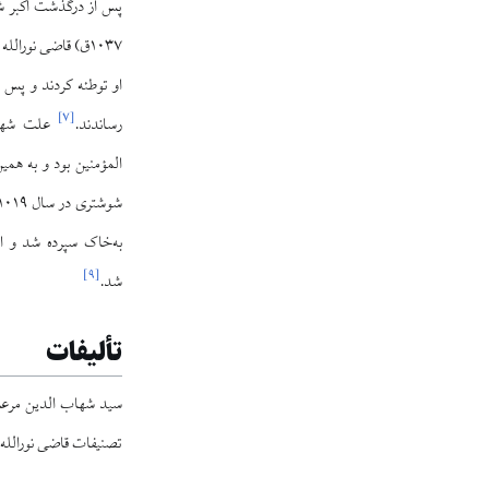
۱۰۳۷ق) قاضی نورال
او توطئه کردند و پس ا
]
۷
[
رساندند.
علت شهاد
المؤمنین بود و به هم
به‌خاک سپرده شد و ا
]
۹
[
شد.
تألیفات
تصنیفات قاضی نورالله شوشتری را ۱۴۰ کتاب 