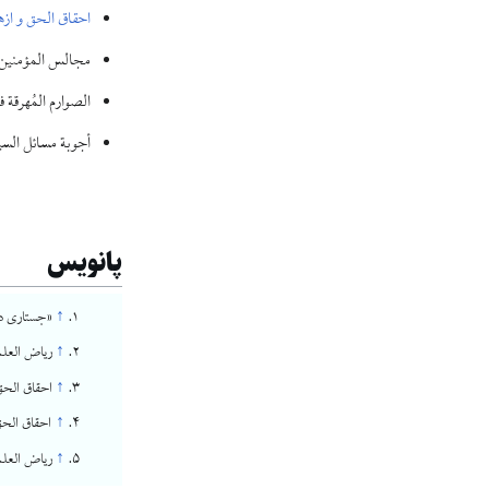
احقاق الحق و ازه
مجالس المؤمنین
الصوارم المُهرقة 
أجوبة مسائل الس
پانویس
↑
«جستاری در 
↑
ریاض العلماء، ج
↑
احقاق الحق، م
↑
احقاق الحق، مقدمه مح
↑
ریاض العلماء، ج۵، ص۲۶۵؛ شیعه د