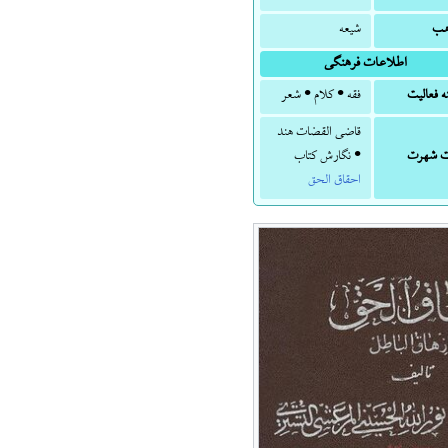
هب
شیعه
اطلاعات فرهنگی
ه فعالیت
فقه • کلام • شعر
قاضی القضات هند
 شهرت
• نگارش کتاب
احقاق الحق