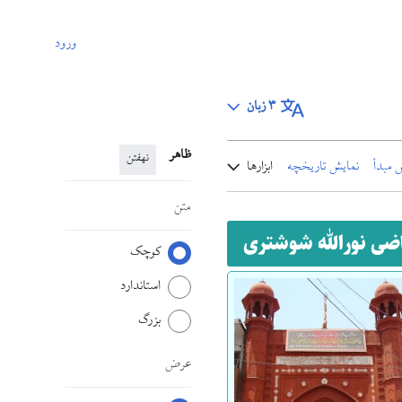
ورود
۳ زبان
ظاهر
نهفتن
 مبدأ
نمایش تاریخچه
ابزارها
متن
ضی نورالله شوشتری
کوچک
استاندارد
بزرگ
عرض