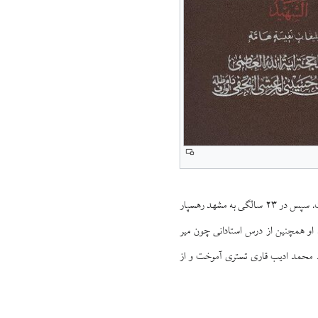
شوشتر آغاز کرد. او علوم نقلی، عقلی و طب را نزد استادان برجسته‌ای مانند پدرش و حکیم مولانا عمادالدین فراگرفت. سپس در ۲۳ سالگی به مشهد رهسپار
او همچنین از درس استادانی چون میر
زد محمد ادیب قاری تستری آموخت و از