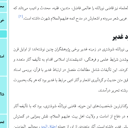
محل
لماء نیز قاضی نورالله را عالمی فاضل، متدین، فقیه، محدث و ادیب می‌داند که
]
۲
[
 عربی شعر سروده و اشعارش در مدح ائمه علیهم‌السلام شهرت داشته است.
خوی
 غدیر
ی نورالله شوشتری در زمینه غدیر برخی پژوهشگران چنین نوشته‌اند: از اوایل قرن
استا
‌شدن شرایط علمی و فرهنگی، اندیشمندان اسلامی اقدام به تألیف آثار متعدد و
 کردند. این تألیفات شامل مطالعات مفصل در ارتباط غدیر با قرآن، بررسی اسناد
یق متن حدیث و گردآوری اشعار و آثار ادبی مرتبط با غدیر بود که هر یک به‌صورت
شته تحریر درآمدند.
شاگ
یرگذارترین شخصیت‌های این حوزه، قاضی نوراللّه شوشتری، بود که با تألیف آثار
ه در دفاع از امامت و ولایت اهل بیت علیهم السلام، نقش بسزایی در گسترش
تحص
انی غدیر داشته است. آثار متعددی از او، از جمله
احقاق الحق
، مجالس المؤمنین