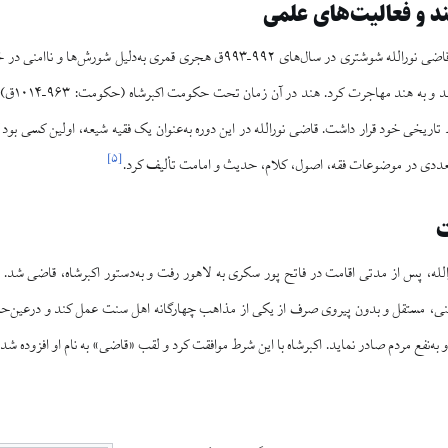
د و فعالیت‌های علمی
بر اساس برخی منابع، قاضی نورالله شوشتری در سال‌های ۹۹۲–۹۹۳ق هجری قمری به‌
مجبور به 
ط تاریخی خود قرار داشت. قاضی نورالله در این دوره به‌عنوان یک فقیه شیعه، اولین کسی بود
]
۵
[
تعددی در موضوعات فقه، اصول، کلام، حدیث و امامت تألیف کرد.
لله، پس از مدتی اقامت در فاتح پور سکری به لاهور رفت و به‌دستور اکبرشاه، قاضی شد. و
ینی، مستقل و بدون پیروی صرف از یکی از مذاهب چهارگانه اهل سنت عمل کند و درعین‌حال از
ه‌نفع مردم صادر نماید. اکبرشاه با این شرط موافقت کرد و لقب «قاضی» به نام او افزوده شد.