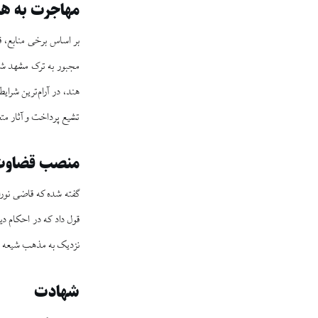
مهاجرت به هن
هند، در آرام‌ترین شرای
تشیع پرداخت و آثار م
منصب قضاوت
گفته شده که قاضی نورا
قول داد که در احکام د
نزدیک به مذهب شیعه و ب
شهادت