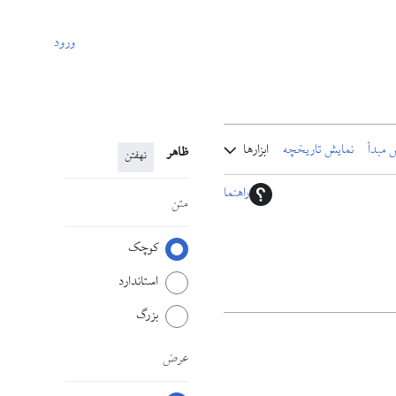
ورود
 مبدأ
نمایش تاریخچه
ابزارها
ظاهر
نهفتن
راهنما
متن
کوچک
استاندارد
بزرگ
عرض