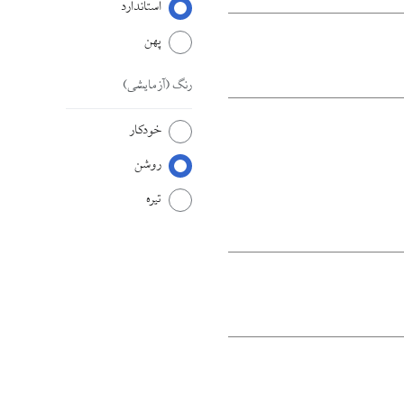
استاندارد
پهن
رنگ
(آزمایشی)
خودکار
روشن
تیره