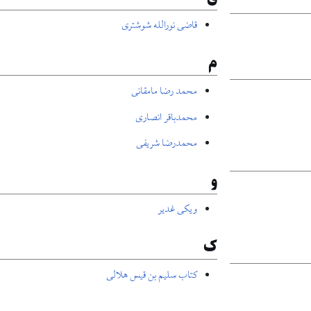
قاضی نورالله شوشتری
م
محمد رضا مامقانی
محمدباقر انصاری
محمدرضا شریفی
و
ویکی غدیر
ک
کتاب سلیم بن قیس هلالی