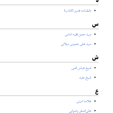
د
دانشنامه غدیر (کتاب)
س
سید حسن فقیه امامی
سید علی حسینی میلانی
ش
شیخ عباس قمی
شیخ مفید
ع
علامه امینی
علی‌اصغر رضوانی