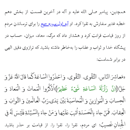
همچنین، پیامبر صلی الله علیه و آله در آخرین قسمت از بخش دهم
خطبه غدیر سفارش به تقوا کرد. او
آیه اول سوره حج
را برای ترساندن مردم
از روز قیامت قرائت کرد و هشدار داد که مرگ، معاد، میزان، حساب در
پیشگاه خدا و ثواب و عقاب را به‌خاطر داشته باشید که ترازوی دقیق الهی
در برابر شماست:
مَعاشِرَ النّاسِ، التَّقْوى، التَّقْوى، وَ احْذَرُوا السّاعَةَ كَما قالَ اللَّهُ عَزَّ وَ
«
جَلَّ
اِنَّ زَلْزَلَةَ السّاعَةِ شَیْءٌ عَظیمٌ
اُذْكُرُوا الْمَماتَ وَ الْمَعادَ وَ
الْحِسابَ وَ الْمَوازينَ وَ الْمُحاسَبَةَ بَيْنَ يَدَىْ رَبِّ الْعالَمينَ وَ الثَّوابَ وَ
الْعِقابَ. فَمَنْ جاءَ بِالْحَسَنَةِ اُثيبَ عَلَيْها وَ مَنْ جاءَ بِالسَّيِّئَةِ فَلَيْسَ لَهُ فِى
الْجِنانِ نَصيبٌ
؛ ای مردم، تقوا را، تقوا را. از قیامت بر حذر باشید