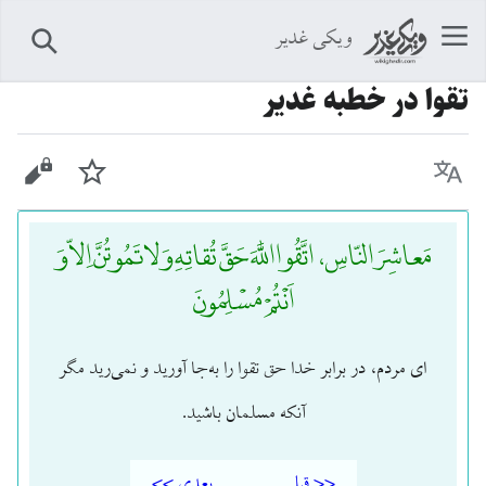
ویکی غدیر
جستجو
تقوا در خطبه غدیر
زبان
پیگیری
نمایش 
مَعاشِرَ النّاسِ، اتَّقُوا اللَّهَ حَقَّ تُقاتِهِ وَ لا تَمُوتُنَّ اِلاّ وَ
اَنْتُمْ مُسْلِمُونَ
ای مردم، در برابر خدا حق تقوا را به‌جا آورید و نمی‌رید مگر
آنکه مسلمان باشید.