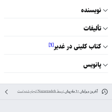
نویسنده
تألیفات
]
۱
[
كتاب كلينى در غدير
پانویس
آخرین ویرایش ۱۰ ماه پیش
توسط
Nazarzadeh
انجام شده است