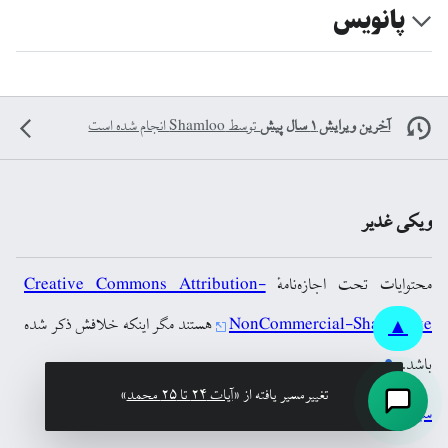
پانویس
آخرین ویرایش ۱ سال پیش
توسط
Shamloo
انجام شده است
ویکی غدیر
محتوایات تحت اجازه‌نامهٔ
Creative Commons Attribution-
NonCommercial-ShareAlike
هستند مگر اینکه خلافش ذکر شده
▲
باشد.
تغییرمسیر یافته از «
آیات ۲۴ تا ۲۵ محمد
»
سیاست حفظ حریم خصوصی
نمای رایانه