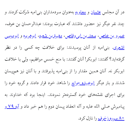
در آن مجلس
عثمان
و
معاویه
به‌عنوان سردمداران بنی‌امیه شرکت کردند و
چند نفر دیگر نیز حضور داشتند که عبارت بودند: عبدالرحمان بن عوف،
عمرو بن عاص
،
سعد بن ابی‌وقاص
،
مغیرة بن شعبه
،
ابوهریره
و
ابوموسی
اشعری
. بنی‌امیه از آنان پرسیدند: برای خلافت چه کسی را در نظر
گرفته‌اید؟ گفتند: ابوبکر! آنان گفتند: با منع خمس موافقیم، ولی با خلافت
ابوبکر نه. آنان همین مقدار را از بنی‌امیه پذیرفتند و با آنان نیز هم‌پیمان
شدند و بار دیگر
ابوعبیده جراح
را شاهد خود قرار دادند و گروه خود را
برای اجرای نقشه‌های خود گسترده‌تر نمودند. اینجا بود که خداوند به
پیامبرش صلی الله علیه و آله انعقاد پیمان دوم را هم خبر داد و
آیه ۷۹ و
۸۰ سوره زخرف
را نازل کرد.