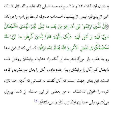
به دنبال آن، آیات ۲۴ و ۲۵ سوره محمد صلی الله علیه و آله نازل شد که
خبر از پذیرفتن نیمی از پیشنهاد اصحاب صحیفه توسط بنی‌امیه را می‌داد:
اِنَّ الَّذینَ ارْتَدّوا عَلی اَدْبارِهِمْ مِنْ بَعْدِ ما تَبَیَّنَ لَهُمُ الْهُدی الشَّیْطانُ
سَوَّلَ لَهُمْ وَ اَمْلی لَهُمْ. ذلِکَ بِاَنَّهُمْ قالُوا لِلَّذینَ کَرِهُوا ما نَزَّلَ اللَّهُ
سَنُطیعُکُمْ فی بَعْضِ الاَمْرِ وَ اللَّهُ یَعْلَمُ اِسْرارَهُمْ
کسانی که از دین خدا
؛
رو به عقب باز می‌گردند بعد از آنکه راه هدایت برایشان روشن شده
شیطان کار آنان را برایشان زیبا جلوه داده و آنان را بدان سو تشویق کرده
است. این بدان جهت است که آنان گفتند به کسانی که آنچه خدا نازل
کرده را خوش نداشتند: ما در بعضی از این مسئله از شما پیروی
]
۲
[
می‌کنیم، ولی خدا پنهان‌کاری آنان را می‌داند
.