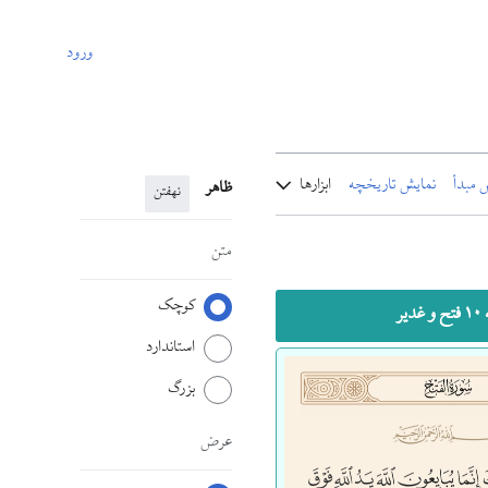
ورود
 مبدأ
نمایش تاریخچه
ابزارها
ظاهر
نهفتن
متن
کوچک
و غدیر
استاندارد
بزرگ
عرض