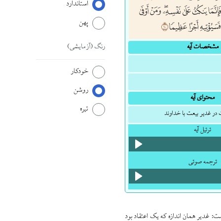
استاندارد
پهن
رنگ
(آزمایشی)
مشخصات آیه
خودکار
روشن
محتوای آیه
تیره
 در غدیر بیعت با خداوند
ترتیل آیه
ترجمه صوتی
ت: غدیر همان اندازه که یک اعتقاد بود