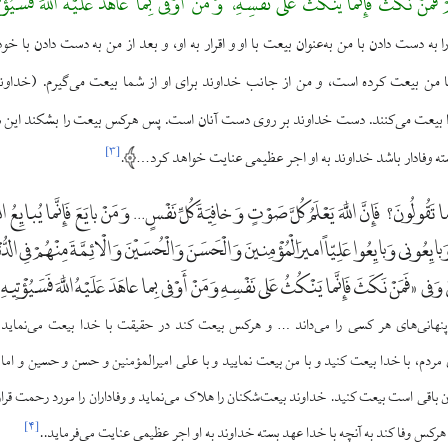
هِمْ فَمَنْ نَکَثَ فَإِنَّما یَنْکُثُ عَلی نَفْسِهِ، وَ مَنْ أَوْفی بِما عاهَدَ عَلَیْهُ اللَّهَ فَسَیُؤْ
را به دست دادن با من به‌عنوان بیعت با او و اقرار به او، و بعد از من به دست دادن با خود
ا من بیعت کرده است، و من از جانب خداوند برای او از شما بیعت می‌گیرم. (خداوند
خدا بیعت می‌کنند. دست خداوند بر روی دست آنان است. پس هرکس بیعت را بشکند ا
]
۳
[
سته وفادار باشد خداوند به او اجر عظیمی عنایت خواهد کرد…
.
ُولُونَ؟ فَإِنَّ اللَّهَ يَعْلَمُ كُلَّ صَوْتٍ وَ خافِيَةَ كُلِّ نَفْسٍ… وَ مَنْ بايَعَ فَإِنَّما يُبايِعُ اللَ
 بايِعُونى وَ بايِعُوا عَلِيّاً اميرَالْمُؤْمِنينَ وَ الْحَسَنَ وَ الْحُسَيْنَ وَ الْائِمَّةَ مِنْهُمْ فِى الدُّنْيا
 وَفى «فَمَنْ نَكَثَ فَإِنَّما يَنْكُثُ عَلى نَفْسِهِ وَ مَنْ أَوْفى بِما عاهَدَ عَلَيْهُ اللَّهَ فَسَيُؤْتِيهِ
نهانى‌هاى هر كسى را مى‌داند … و هركس بيعت كند در حقيقت با خدا بيعت مى‌نماي
ردم، با خدا بيعت كنيد و با من بيعت نماييد و با على اميرالمؤمنين و حسن و حسين و امامان
ن باقى است بيعت كنيد. خداوند بيعت‌شكنان را هلاک مى‌نمايد و وفاداران را مورد رحمت قر
]
۴
[
 وفا كند به آنچه با خدا عهد بسته خداوند به او اجر عظيمى عنايت مى‌فرمايد..