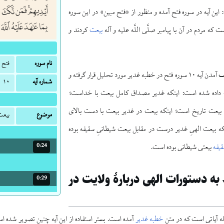
ین آیه در سوره فتح آمده و منظور از «فتح مبین» در این سوره
 که مردم در آن با پیامبر صلَّی اللَّه علیه و آله
بیعت
کردند و
نام سوره
فتح
از چشم‌اندازهای مختلف آمدن آیه ۱۰ سوره فتح در خطبه غدیر مورد تحلیل قرار گرفته و
شماره آیه
۱۰
داده شده است: اینکه غدیر مصداق کامل بیعت با خداست؛
 بیعت تاریخ است؛ اینکه بیعت در غدیر بیعت با دست بالای
موضوع
بیعت
ه بیعت الهیِ غدیر درست در مقابل بیعت شیطانیِ سقیفه بوده
یفه
بیعتی شیطانی بوده است.
0:24
مدت: 24 ثانیه
 به دستورات الهی دربارهٔ ولایت در
0:29
مدت: 29 ثانیه
خطبه غدیر
آمده است. بستر استفاده از این آیه چنین تصویر شده اس