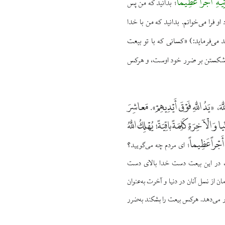
تِیهِ أَجْراً عَظِیماً
بدانید که من پس
؛
 او فرا می‌خوانم. بدانید که من با خدا
 می‌فرماید:) «کسانی که با تو بیعت
ین شکستن بر ضرر خود اوست، و هرکس
ّهَ، «يَدُ اللَّهِ فَوْقَ أَيْدِيهِمْ». مَعاشِرَ
 وَ الْآخِرَةِ كَلِمَةً باقِيَةً؛ يُهْلِكُ اللَّهُ
 أَجْراً عَظِيماً
؛ اى مردم چه مى‌گوييد؟
د، در اين بيعت دست خدا بالاى دست
 از نسل آنان در دنيا و آخرت به‌عنوان
ار مى‌دهد. هركس بيعت را بشكند به‌ضرر