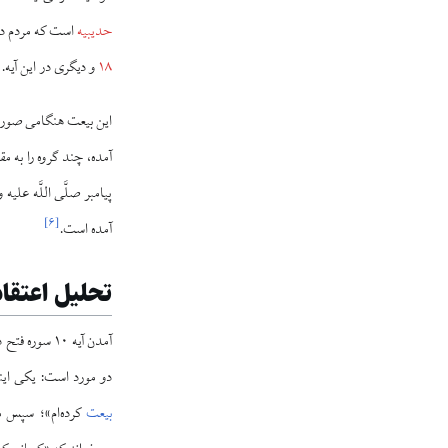
حدیبیه
است که مردم در آن
۱۸
و دیگری در این آیه.
این بیعت هنگامی صورت 
پیامبر صلَّی اللَّه عل
]
۶
[
آمده است.
تحلیل اعتقا
آمدن آیه ۱۰ سوره فتح در متن
دو مورد است: یکی اینک
بیعت
کرده‌ام»؛ سپس م