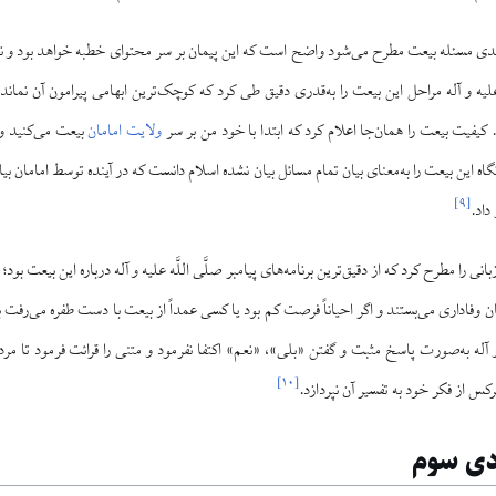
ندی مسئله بیعت مطرح می‌شود واضح است که این پیمان بر سر محتوای خطبه خواهد بود و ن
ه علیه و آله مراحل این بیعت را به‌قدری دقیق طی کرد که کوچک‌ترین ابهامی پیرامون آن نماند:
کیفیت بیعت را همان‌جا اعلام کرد که ابتدا با خود من بر سر
ولایت امامان
بیعت می‌کنید و 
گاه این بیعت را به‌معنای بیان تمام مسائل بیان نشده اسلام دانست که در آینده توسط اماما
]
۹
[
داد.
 را مطرح کرد که از دقیق‌ترین برنامه‌های پیامبر صلَّی اللَّه علیه و آله درباره این بیعت بود؛ 
وفاداری می‌بستند و اگر احیاناً فرصت کم بود یا کسی عمداً از بیعت با دست طفره می‌رفت با 
یه و آله به‌صورت پاسخ مثبت و گفتن «بلی»، «نعم» اکتفا نفرمود و متنی را قرائت فرمود تا مر
]
۱۰
[
کس از فکر خود به تفسیر آن نپردازد.
دی سوم