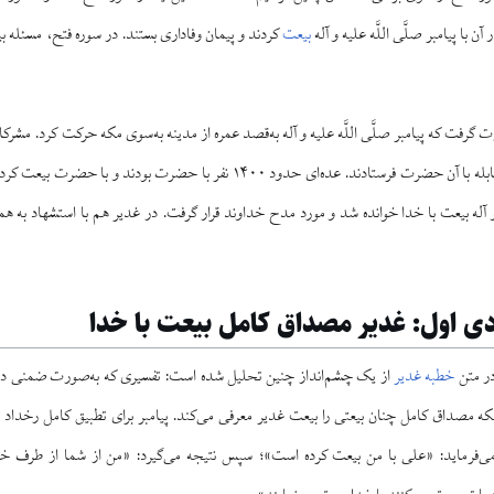
 با پیامبر صلَّی اللَّه علیه و آله
بیعت
کردند و پیمان وفاداری بستند. در سوره فتح، مسئله
گرفت که پیامبر صلَّی اللَّه علیه و آله به‌قصد عمره از مدینه به‌سوی مکه حرکت کرد. مش
آمده، چند گروه را به مقابله با آن حضرت فرستادند. عده‌ای حدود ۱۴۰۰ نفر با 
یه و آله بیعت با خدا خوانده شد و مورد مدح خداوند قرار گرفت. در غدیر هم با استشهاد به همی
دی اول: غدیر مصداق کامل بیعت با خدا
خطبه غدیر
از یک چشم‌انداز چنین تحلیل شده است: تفسیری که به‌صورت ضمنی در خط
ه مصداق کامل چنان بیعتی را بیعت غدیر معرفی می‌کند. پیامبر برای تطبیق کامل رخداد غدی
ی‌فرماید: «علی با من بیعت کرده است»؛ سپس نتیجه می‌گیرد: «من از شما از طرف خدا 