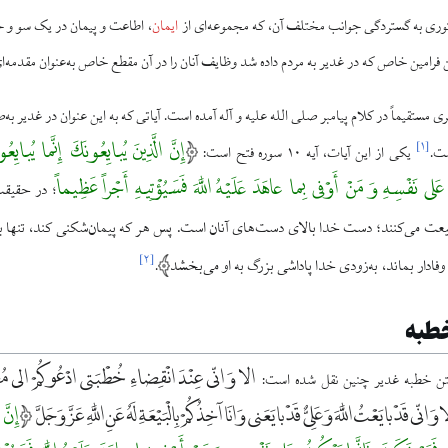
توری به گستردگی جوانب مختلف آن، که مجموعه‌ای از
ایمان
، اطاعت و پیمان در یک سو و ح
 فرامین خاص که در غدیر به مردم داده شد وظایف آنان را در آن مقطع خاص به‌عنوان مقدمه‌ای 
یری مستقیماً در کلام پیامبر صلی الله علیه و آله آمده است. آیاتی که به این عنوان در غد
إِنَّ الَّذِینَ یُبایِعُونَکَ إِنَّما یُبایِعُون
]
۱
[
یکی از این آیات، آیه ۱۰ سوره فتح است:
عَلی نَفْسِهِ وَ مَنْ أَوْفی بِما عاهَدَ عَلَیْهُ اللَّهَ فَسَیُؤْتِیهِ أَجْراً عَظِیماً
در حقیقت
؛
یعت می‌کنند؛ دست خدا بالای دست‌های آنان است. پس هر که پیمان‌شکنی کند، تنها به 
]
۲
[
وفادار بماند، به‌زودی خدا پاداشی بزرگ به او می‌بخشد
.
خطبه
الا وَ انّى عِنْدَ انْقِضاءِ خُطْبَتى ادْعُوكُمْ الى مُصافَق
ى قَدْ بايَعْتُ اللَّهَ وَ عَلِىٌّ قَدْ بايَعَنى وَ انَا آخِذُكُمْ بِالْبَيْعَةِ لَهُ عَنِ اللَّهِ عَزَّ وَجَلَّ
إِنَّ 