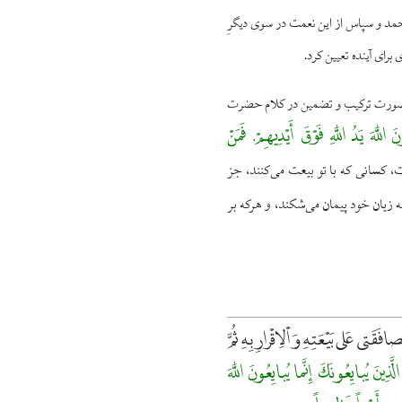
مد و سپاس از این نعمت در سوی دیگرِ
برای آینده تعیین کرد.
یر به‌صورت ترکیب و تضمین در کلام حضرت
َ اللَّهَ یَدُ اللَّهِ فَوْقَ أَیْدِیهِمْ. فَمَنْ
، کسانی که با تو بیعت می‌کنند، جز
زیان خود پیمان می‌شکند، و هرکه بر
َتى عَلى بَيْعَتِهِ وَ اْلِاقْرارِ بِهِ ثُمَّ
الَّذِینَ یُبایِعُونَکَ إِنَّما یُبایِعُونَ اللَّهَ