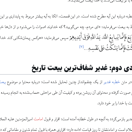
با تو بیعت می‌کنند با خدا بیعت می‌نمایند».
خطبه درباره این آیه مطرح شده است. در این قسمت، اتکا به آیه بیشتر مربوط به پایداری بر این
به بیعت می‌فرماید: «ای مردم، چه می‌گویید؟ که خداوند اصوات را می‌شنود و از دل‌ها خبر د
َعَ فَإِنَّما يُبايِعُ اللَّهَ، يَدُ اللَّهِ فَوْقَ أَيْدِيهِمْ
سپس می‌فرماید: «هرکس پیمان‌شکنی کند خدا او 
كَثَ فَإِنَّما يَنْكُثُ عَلى نَفْسِهِ…
]
۷
[
.
دی دوم: غدیر شفاف‌ترین بیعت تاریخ
خطبه غدیر
از یک چشم‌انداز چنین تحلیل شده است: درباره محتوا و موضوع
بیعت
 صورت گرفته و محتوای آن روشن بوده و کیفیت آن طی مراحلی حساب‌شده به انجام رسیده ه
 با خدا را بر خود دارد.
ر بازمی‌گردد به آنچه در طول خطابه آمده است: اقرار و قبول
امامت
امیرالمؤمنین علیه السل
است و امامتشان تا روز قیامت ادامه دارد؛ اقراری همراه با قبول تمام شئون و مقاماتی که د