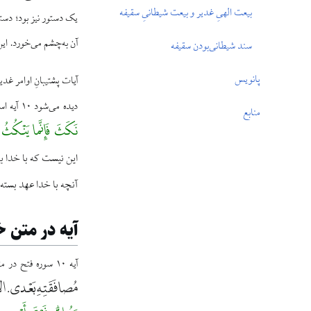
بیعت الهیِ غدیر و بیعت شیطانیِ سقیفه
یک دستور نیز بود؛ دس
آن به‌چشم می‌خورد. این
سند شیطانی‌بودن سقیفه
پانویس
آیات پشتیبانِ اوامر غد
دیده می‌شود ۱۰ آیه است.
منابع
نَکَثَ فَإِنَّما یَنْکُثُ 
این نیست که با خدا ب
آنچه با خدا عهد بسته 
آیه در متن 
آیه ۱۰ سوره فتح در متن خطبه غدیر چنین نقل شده است:
مُصافَقَتِهِ بَعْدى. الا وَ انّ