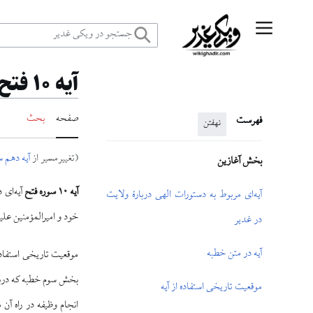
رش
منوی اصلی
ه
آیه ۱۰ فتح و غدیر
حتوا
صفحه
بحث
فهرست
نهفتن
(تغییرمسیر از
آیه دهم س
بخش آغازین
آیه ۱۰ سوره فتح
آیه‌ای 
آیه‌ای مربوط به دستورات الهی دربارهٔ ولایت
خود و امیرالمؤمنین علیه
در غدیر
آیه در متن خطبه
بخش سوم خطبه که دربا
موقعیت تاریخی استفاده از آیه
انجام وظیفه در راه آ