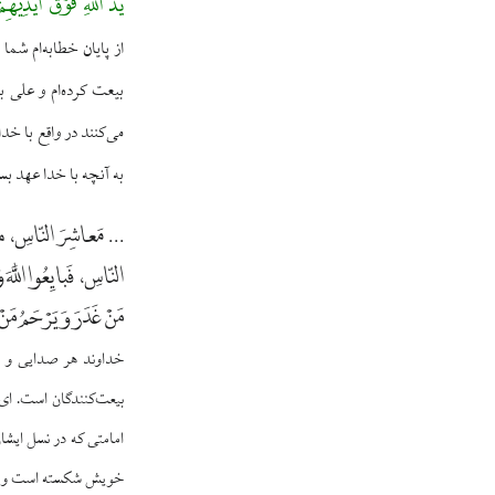
یَدُ اللَّهِ فَوْقَ أَیْدِی
از پایان خطابه‌ام شما 
بیعت کرده‌ام و علی ب
می‌کنند در واقع با 
به آنچه با خدا عهد ب
... مَعاشِرَ النّاسِ، ما تَق
النّاسِ، فَبايِعُوا اللَّهَ وَ
مَنْ غَدَرَ وَ يَرْحَمُ مَنْ
خداوند هر صدايى و پ
بيعت‌كنندگان است. اى م
امامتى كه در نسل ايشا
خويش شكسته است و هركس