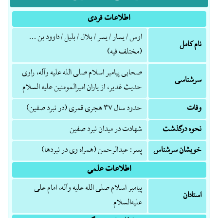
اطلاعات فردی
اوس / یسار / یسر / بلال / بلیل / داوود بن ...
نام کامل
(مختلف فیه)
صحابی پیامبر اسلام صلی الله علیه وآله، راوی
سرشناسی
حدیث غدیر، از یاران امیرالمومنین علیه السلام
وفات
حدود سال ۳۷ هجری قمری (در نبرد صفین)
نحوه درگذشت
شهادت در میدان نبرد صفین
خویشان سرشناس
پسر: عبدالرحمن (همراه وی در نبردها)
اطلاعات علمی
پیامبر اسلام صلی الله علیه وآله، امام علی
استادان
علیه‌السلام