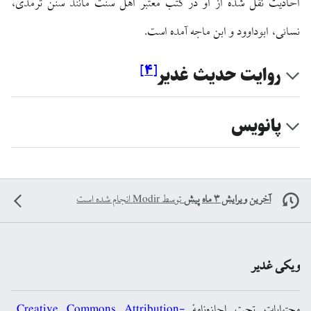
احادیث نقل شده از او در کتب معتبر اهل سنت مانند سنن ترمذی،
نسائی، ابوداوود و ابن ماجه آمده است.
]
۴
[
روايت حديث غدير
پانویس
آخرین ویرایش ۳ ماه پیش
توسط
Modir
انجام شده است
ویکی غدیر
محتوایات تحت اجازه‌نامهٔ
Creative Commons Attribution-