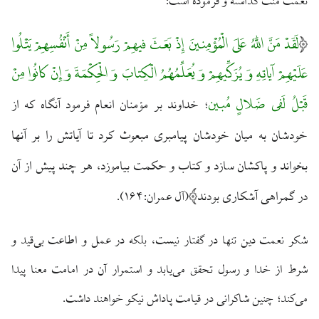
نعمت منت گذاشته و فرموده است:
لَقَدْ مَنَّ اللَّهُ عَلَی الْمُؤْمِنینَ إِذْ بَعَثَ فیهِمْ رَسُولاً مِنْ أَنْفُسِهِمْ یَتْلُوا
عَلَیْهِمْ آیاتِهِ وَ یُزَکِّیهِمْ وَ یُعَلِّمُهُمُ الْکِتابَ وَ الْحِکْمَةَ وَ إِنْ کانُوا مِنْ
قَبْلُ لَفی ضَلالٍ مُبین
خداوند بر مؤمنان انعام فرمود آنگاه که از
؛
خودشان به میان خودشان پیامبری مبعوث کرد تا آیاتش را بر آنها
بخواند و پاکشان سازد و کتاب و حکمت بیاموزد، هر چند پیش از آن
در گمراهی آشکاری بودند
(آل عمران:۱۶۴).
شکر نعمت دین تنها در گفتار نیست، بلکه در عمل و اطاعت بی‌قید و
شرط از خدا و رسول تحقق می‌یابد و استمرار آن در امامت معنا پیدا
می‌کند؛ چنین شاکرانی در قیامت پاداش نیکو خواهند داشت.