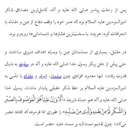
پس از رحلت پیامبر صلی الله علیه و آله، کامل‌ترین مصداق شاکر
امیرالمؤمنین علیه السلام بود که عمر خود را وقف دفاع از دین و مقابله با
انحرافات کرد، هرچند با سخت‌ترین فشارها و نابسامانی‌ها روبه‌رو بود.
در مقابل، بسیاری از مسلمانان دین را وسیله اهداف دنیوی ساختند و
حتی پیش از دفن پیکر رسول خدا صلی الله علیه و آله در
سقیفه
به دنبال
قدرت رفتند؛ تنها معدود افرادی چون
سلمان
،
ابوذر
و
مقداد
با تأسی به
امیرالمؤمنین علیه السلام بر خط شکر حقیقی پایدار ماندند. رسول خدا
أَلَا وَ إِنَّ عَلِیّاً هُوَ الْمَوْصُوفُ بِالصَّبْرِ
صلی الله علیه و آله هم جملهٔ شریفهٔ «
وَ الشُّکْرِ ثُمَّ مِنْ بَعْدِهِ وُلْدِی مِنْ صُلْبِهِ
» را طوری ادا فرموده که افادهٔ حصر
می‌کند؛ چون تقدیم مسندالیه بر مسند مفید حصر است.