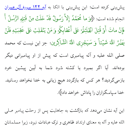
پیش‌بینی کرده است؛ این پیش‌بینی با اتکا به
آیه ۱۴۴ سورهٔ آل عمران
وَ ما مُحَمَّدٌ إِلاَّ رَسُولٌ قَدْ خَلَتْ مِنْ قَبْلِهِ الرُّسُلُ أَ
انجام شده است:
فَإِنْ ماتَ أَوْ قُتِلَ انْقَلَبْتُمْ عَلی أَعْقابِکُمْ وَ مَنْ یَنْقَلِبْ عَلی عَقِبَیْهِ فَلَنْ
یَضُرَّ اللَّهَ شَیْئاً وَ سَیَجْزِی اللَّهُ الشَّاکِرین
جز این نیست که محمد
؛
صلی الله علیه و آله پیامبری است که پیش از او پیامبرانی دیگر
بوده‌اند. آیا اگر بمیرد یا کشته شود شما به آیین پیشین خود
بازمی‌گردید؟ هر کس که بازگردد هیچ زیانی به خدا نخواهد رسانید.
خدا سپاسگزاران را پاداش خواهد داد
.
این آیه نشان می‌دهد که بازگشت به جاهلیت پس از رحلت پیامبر صلی
الله علیه و آله به معنای ارتداد ظاهری و ترک عبادات نبود، زیرا مسلمانان