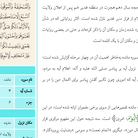
حجه سال دهم هجرت در منطقه غدیر خم پس از اعلان ولایت
لام از فراز منبر غدیر نازل شده است. اکثر روایاتی که در شأن
ارد شده زمان و مکان آن را ذکر کرده‌اند و حتی در بعضی روایات
ن و مکان آن با یک کلمه است.
ستان نازل‌شدن آیه ۳ سوره مائده به‌خاطر اهمیت آن در چهار مرحله گزارش شده است:
 نزول آیه بر پیامبر صلی الله علیه و آله، اعلام آیه به مردم،
آیه که اموری چون تکبیر گفتن پیامبر برای اکمال دین را در بر
نام سوره
مائده
شماره آیه
۳
جزء
۶
تفسیر آیه ۳ سوره مائده تفسیرهایی از سوی برخی مفسران ارائه شده است: در این
الْیَوْمَ
امروز
؛
است. سه نتیجه حول این مفهوم مرکزی قرار
مکان نزول
مدینه
ال دین»، دیگری «اتمام نعمت» و سومی «رضایت پروردگار».
ولایت ام