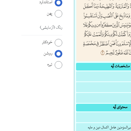
استاندارد
پهن
رنگ
(آزمایشی)
خودکار
روشن
تیره
مشخصات آیه
محتوای آیه
یرالمؤمنین عامل اکمال دین و مایه