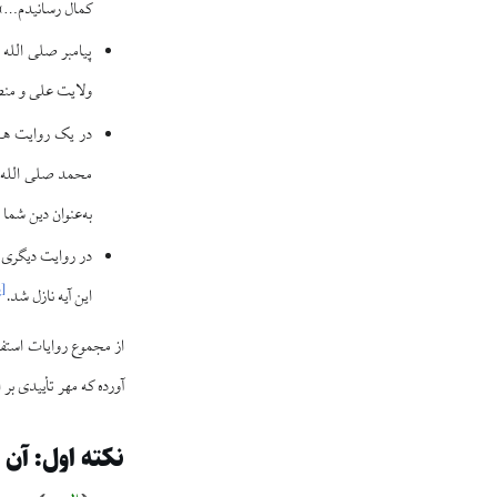
کمال رسانیدم…»
پیامبر صلی الله 
ولایت علی و منصو
در یک روایت ه
محمد صلی الله عل
به‌عنوان دین شما
در روایت دیگری 
[
ی
این آیه نازل شد.
از مجموع روایات استفا
آورده که مهر تأییدی بر
نکته اول: آن