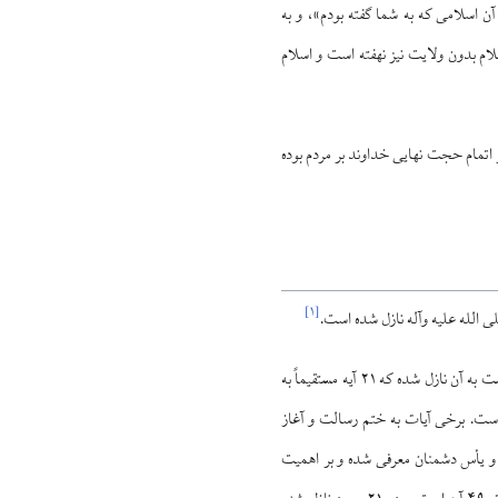
 اسلامی که به شما گفته بودم»، و به
لام بدون ولایت نیز نهفته است و اسلام
غدیر اتمام حجت نهایی خداوند بر مردم بوده
]
۱
[
ی الله علیه وآله نازل شده است.
بستر نزول آیه ۳ سوره مائده چنین تبیین شده است: آیات زیادی از قرآن در طول سفر پیامبر از مدینه به مکه و بازگشت به آن نازل شده که ۲۱ آیه مستقیماً به
است. برخی آیات به ختم رسالت و آغاز
گ و یأس دشمنان معرفی شده و بر اهمیت