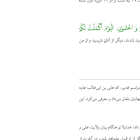
ابلاغ ولایت تأکید می‌شود. در نهایت، این آیات کمال دین و اوج نعمت خدا را با ولایت اعلام می‌کنند. این آیات ۴۹ آیه است و در ۲۱ مورد نازل شده
مْ وَ اخْشَوْنِ، الْیَوْمَ أَکْمَلْتُ لَکُمْ
ید شدند. دیگر از آنان نترسید و از من
 مقطع مراسم غدیر، که علی بن ابی‌طالب علیه
انیان نشان می‌داد و معرفی می‌کرد، این
 داد: خدایا! تو هنگام بیان ولایت علی و
گز از او قبول نخواهد شد و در آخرت از