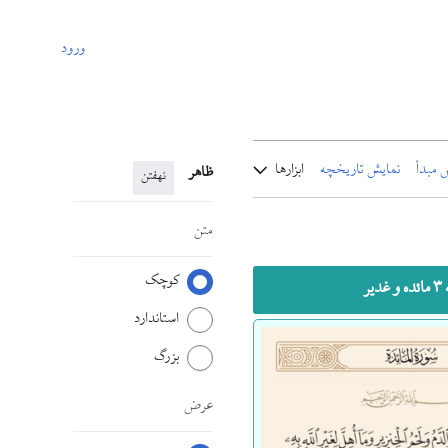
ورود
 مبدأ
نمایش تاریخچه
ابزارها
ظاهر
نهفتن
متن
کوچک
و غدیر
استاندارد
بزرگ
عرض