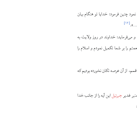
نمود چنین فرمود: خدایا تو هنگام بیان
]
۱۲
[
م…».
 و می‌فرماید: خداوند در روز ولایت به
متم را بر شما تکمیل نمودم و اسلام را
قسم، از آن عرصه تکان نخورده بودیم که
منبر غدیر
جبرئیل
این آیه را از جانب خدا