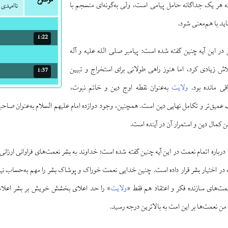
موضوع
ه هر یک جداگانه حامل پیامی است، ولی به‌گونه‌ای منسجم با
ناامیدی 
ید با هم‌معنی شود.
1:22
مدت: 1 دقیقه و 22 ثانیه
ن در این آیه چنین گفته شده است: پیامبر صلی الله علیه و آله
اش زیادی کرد، اما هنوز راهی طولانی برای استخراج و تبیین
1:37
مدت: 1 دقیقه و 37 ثانیه
قی مانده بود.
ولایت
به‌عنوان نقطه اوج دین و خاتم نبوت،
 عمیق‌تر و تکامل نهایی دین است. همچنین، وجود دوازده امام علیهم السلام به‌عنوان صاحبان
 کمال دین و استمرار آن در آینده است.
رباره اتمام نعمت در این آیه چنین گفته شده است: خداوند به بشر نعمت‌های فراوانی ارزان
ه در اختیار بشر قرار داده است. چنین خدایی نعمت خوراک و پوشاک بشر را مهم به‌حساب نیا
نعمت‌های سازنده فکر و اعتقاد هم فقط «
ولایت
» را حد اعلای بخشش خویش بر بشر اعلام ک
 من نعمت‌ها بر این امت به بالاترین درجه رسید.