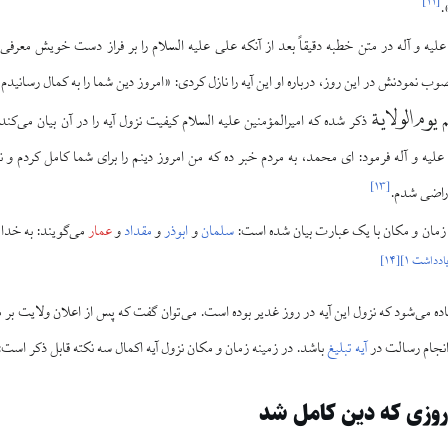
]
۱۱
[
.
علیه و آله در متن خطبه دقیقاً بعد از آنکه علی علیه السلام را بر فراز دست خویش معرفی 
ب نمودنش در این روز، درباره او این آیه را نازل کردی: «امروز دین شما را به کمال رسانید
يوم الولاية
م
ذکر شده که امیرالمؤمنین علیه السلام کیفیت نزول آیه را در آن بیان می‌کند
یه و آله فرمود: ای محمد، به مردم خبر ده که من امروز دینم را برای شما کامل کردم و نع
]
۱۳
[
 راضی شدم.
زمان و مکان با یک عبارت بیان شده است:
سلمان
و
ابوذر
و
مقداد
و
عمار
می‌گویند: به خدا 
ادداشت ۱
]
[
۱۴
]
ده می‌شود که نزول این آیه در روز غدیر بوده است. می‌توان گفت که پس از اعلان ولایت بر 
 انجام رسالت در
آیه تبلیغ
باشد. در زمینه زمان و مکان نزول آیه اکمال سه نکته قابل ذکر است:
 روزی که دین کامل شد