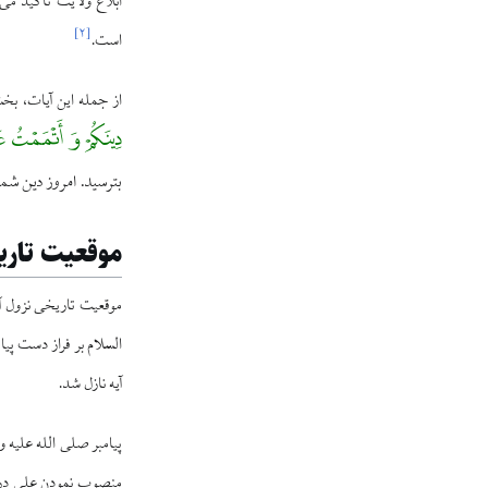
]
۲
[
است.
از جمله این آیات، بخشی از آیه ۳ س
دِینَکُمْ وَ أَتْمَمْتُ ع
بترسید. امروز دین شما 
موقعیت تاری
السلام بر فراز دست پیا
آیه نازل شد.
پیامبر صلی الله علیه و 
منصوب نمودن علی در ای