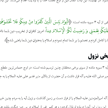
الْیَوْمَ یَئِسَ الَّذِینَ کَفَرُوا مِنْ دِینِکُمْ فَلا تَخْشَوْهُ
وره مائده است:
َلَیْکُمْ نِعْمَتِی وَ رَضِیتُ لَکُمُ الْإِسْلامَ دِیناً
امروز کافران از تخریب دین شما ناام
؛
را کامل کردم و نعمتم را بر شما تمام نمودم و اسلام را به‌عنوان دین شما راضی شدم
.
خی نزول
موقعیت تاریخی نزول آیه ۳ سوره مائده از سوی برخی محققان چنین ترسیم شده است: در اوج حساس‌ترین
مبر صلی الله علیه و آله قرار داشت و آن حضرت از بالای منبر غدیر علی علیه السلام را به جه
آله امیرالمؤمنین علیه السلام را از فراز دست بر زمین گذاشت و نزول آیه را به مردم چنین خبر
ن روز، این آیه را درباره او نازل کردی: و هر کس غیر از اسلام در پی دین دیگری باشد هر