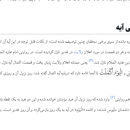
 آیه
یت قرآنی آیه ۳ سوره مائده از سوی برخی محققان چنین توصیف شده است: از نکات قابل توجه در این آیه
ده و هر دو قسمت در مورد اعلان
ولایت
در غدیر نازل گردیده است. در روایتی امام علیه السلا
]
۴
[
نین علیه السلام نازل شد.
یعنی مسئله اعلام ولایت پایان یافت و قسمت اکمال آیه نازل شد
ِسَ
الْيَوْمَ أَكْمَلْتُ
و
تا آنجا ادامه دارد که درباره آیه اکمال گفته شد: روز نزول آن و روزی 
]
۶
[
وارد شده که روز نزول آن عید مؤمنان خوانده شده و این دو عید به یک نقطه باز
شمنان مأیوس شدند؛ و کلمه «الْیَوْمَ» در آیه به یک روز بازمی‌گردد و آن روز غدیر است،