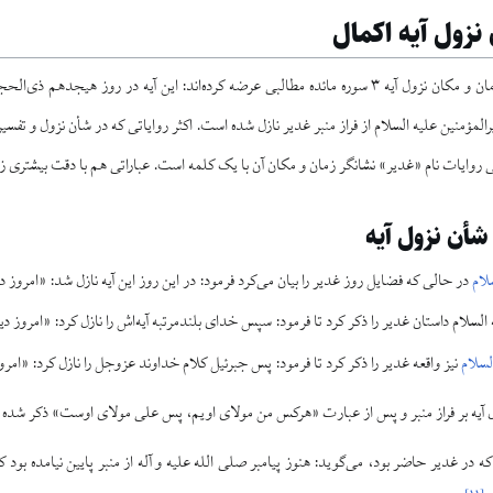
نزول آیه اکمال
برخی محققان درباره زمان و مکان نزول آیه ۳ سوره مائده مطالبی عرضه کرده‌اند: این آیه در 
لمؤمنین علیه السلام از فراز منبر غدیر نازل شده است. اکثر روایاتی که در شأن نزول و تفسیر 
 روایات نام «غدیر» نشانگر زمان و مکان آن با یک کلمه است. عباراتی هم با دقت بیشتری زم
 شأن نزول آیه
لام
در حالی که فضایل روز غدیر را بیان می‌کرد فرمود: در این روز این آیه نازل شد: «امروز 
 السلام داستان غدیر را ذکر کرد تا فرمود: سپس خدای بلندمرتبه آیه‌اش را نازل کرد: «امروز 
لسلام
نیز واقعه غدیر را ذکر کرد تا فرمود: پس جبرئیل کلام خداوند عزوجل را نازل کرد: «امر
ل آیه بر فراز منبر و پس از عبارت «هرکس من مولای اویم، پس علی مولای اوست» ذکر شده
که در غدیر حاضر بود، می‌گوید: هنوز پیامبر صلی الله علیه و آله از منبر پایین نیامده بود که