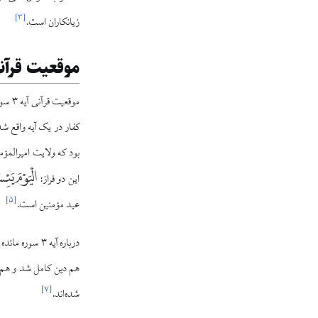
]
۳
[
زیانکاران است.
موقعیت قرآنی
موقع
کفار در یک آیه واقع ش
بود که ولایت امیرالمؤم
الْيَوْمَ يَئ
این دو فراز:
]
۵
[
عید مؤمنین است.
درباره آیه ۳ سوره مائده هم روایتی
هم دین کامل شد و هم د
]
۷
[
شده‌اند.