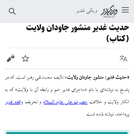
ویکی غدیر
جستجو
حدیث غدیر منشور جاودان ولایت
(کتاب)
زبان
پیگیری
نمایش 
«حديث غدير: منشور جاودان ولايت
» تألیف محمدتقى رهبر است. که در
پاسخ به نوشته‌اى با نام «ماجراى غدير خم و رابطه آن با ولايت» كه به
انكار ولايت و خلافت
حضرت على علیه السلام
و تحريف
واقعه غدير
پرداخته، نوشته شده است