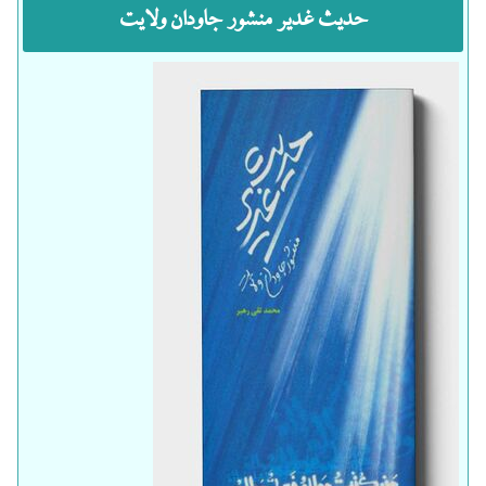
حدیث غدیر منشور جاودان ولایت