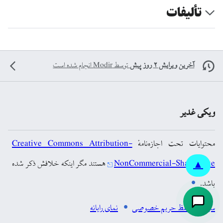
تألیفات
آخرین ویرایش ۲ روز پیش
توسط
Modir
انجام شده است
ویکی غدیر
محتوایات تحت اجازه‌نامهٔ
Creative Commons Attribution-
NonCommercial-ShareAlike
هستند مگر اینکه خلافش ذکر شده
▲
باشد.
سیاست حفظ حریم خصوصی
نمای رایانه