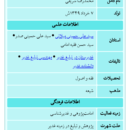
نام کامل
محمدرضا شریفی
تولد
۷ خرداد ۱۳۴۹ش
اطلاعات علمی
سید علی حسینی میلانی
• سید علی حسینی صدر•
استادان
سید حسن فقیه امامی
غدیرستان در تبلیغ غدیر
•
مهندسی تبلیغ غدیر
•
تالیفات
دانشنامه غدیر
تحصیلات
فقه و اصول
مذهب
شیعه
اطلاعات فرهنگی
زمینه فعالیت
امامت‌پژوهی و غدیرشناسی
علت شهرت
پژوهش و تبلیغ در زمینه غدیر