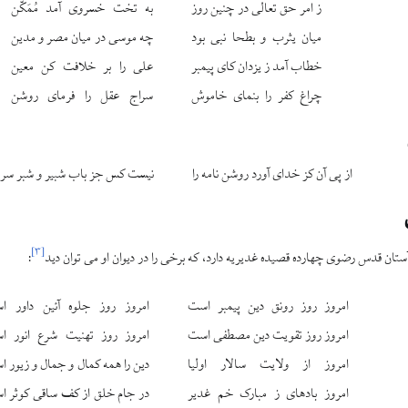
ز امر حق تعالى در چنين روز
به تخت خسروى آمد مُمَكّن
ميان يثرب و بطحا نبى بود
چه موسى در ميان مصر و مدين
خطاب آمد ز يزدان كاى پيمبر
على را بر خلافت كن معين
چراغ كفر را بنماى خاموش
سراج عقل را فرماى روشن
از پى آن كز خداى آورد روشن نامه را
نيست كس جز باب شبير و شبر سرور
]
۳
[
تان قدس رضوى چهارده قصيده غديريه دارد، كه برخى را در ديوان او مى‏ توان ديد
:
امروز روز رونق دين پيمبر است
امروز روز جلوه آئين داور ا
امروز روز تقويت دين مصطفى است
امروز روز تهنيت شرع انور ا
امروز از ولايت سالار اوليا
دين را همه كمال و جمال و زيور 
امروز باده‏اى ز مبارک خم غدير
در جام خلق از كف ساقى كوثر ا