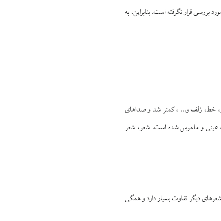
 بررسى قرار نگرفته است. بنابراين، به
، خط، زلف و... ، كمتر شد و صداهاى
بلكه عينى و ملموس شده است. شعر، شعر
گاه درون مايه با شعرهاى ديگر تفاوت بسيار دارد و همگى