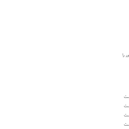
 را
ست
ست
است
ست