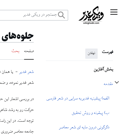
رش
منوی اصلی
ه
جلوه‌های 
حتوا
صفحه
بحث
فهرست
نهفتن
بخش آغازین
شعر غدیر
- يا همان غ
شعر غدير نموده، و ضمن
مقدمه
تغییر وضعیت زیربخش‌های مقدمه
الف) پيشينيه غديريه ‏سرايى در شعر فارسى
در بررسى اشعار اين حو
حركت رو به رشد شاعران
ب) پيشينه و روش تحقيق
توجه است. در اين راست
دگرگونى درون مايه ‏اى شعر معاصر
جامعه معاصر ضرورى 