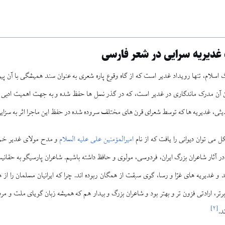
غديريه ‏سرايى در شعر فارسى
 اسلام، تنها رويداد غدير است كه از گاه وقوع پاره شعرى به عنوان سند هميشگى با آن 
آن مدرک ماندگارى در غدير است، كه در گذر نسل‏ ها حفظ شده و به جهت اهميت ادبى د
يثى، غديريه‏ ها كه توسط شعراى قرن‏ هاى مختلف سروده شده در حفظ اين ماجرا اثر به سزايى 
 مى‏ توان ديوانى را يافت كه از نام
امیرالمؤمنین علی ‏علیه السلام
و مدح مولاى غدير خم م
 آثار شاعران بزرگ ایران، فردوسی، مولوی و حافظ داشته باشيم. شاعران پارسى‏گو به حقان
د و غديريه ‏هاى غرّا و رسا، گوى سبقت از همگان ربوده‏ اند. چرا كه ايرانيان مسلمان را 
رتر، ارادتى فزون ‏تر و بهتر بود و شاعران بزرگ و بيدار هم كه هميشه زبان گوياى ملت و مردم
]
۲
[
د.