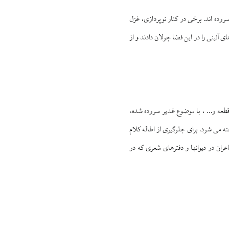
 سروده‏ اند. برخى در كنار نوپردازى، غزل
ى آئينى را در اين فضا جولان دادند و از
، صدها قصيده و غزل و مثنوی و قطعه و... ، با موضوع غدير سروده شده،
ه مى‏ شود. براى جلوگيرى از اطاله كلام
ان در ديوان‏ها و دفترهاى شعرى كه در