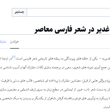
جستجو
غدیر در شعر فارسی معاصر
خواندن
نمایش
]
۱
[
ديريه - يكى از حلقه‏ هاى پيوستگى به ريشه‏ هاى تاريخى شعر فارسى است.
در اينجا ا
 جمع ‏آورى نمونه‏ هاى شعرى، سعى در برجسته‏ سازى نكات مشترک آنها و آسيب‏ شناسى در ا
زه ويژگى‏ هايى از قبيل: مضامين مشترک با پرداخت‏ه اى شخصى، قالب‏ هاى سنتى با ظرفيت‏ س
 به سمت شعر ناب، عبور از ايستايى در سطح زبان به سوى ژرف ‏انديشى و مضمون‏ سازى با
ا رويكرد به نوآورى‏ هاى فردى و فاصله گرفتن شاعران از يكديگر و رسيدن به سبک شخصى و ت
است.