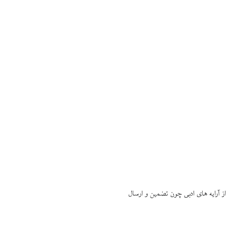
ز آرايه ‏هاى ادبى چون تضمين و ارسال