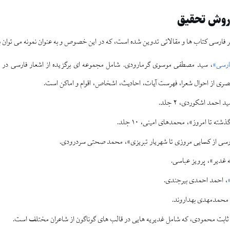
 روش تحقيق
ارسى كتاب‏ ها و مقالاتى تدوین شده است، كه در اين خصوص و به عنوان نمونه مى‏ توان به اي
ارسى»
، سيد مصطفى موسوى گرمارودى. شامل مجموعه‏ اى برگزيده از اشعار فارسى در 
رى از احوال شعرا، فهرست آيات، احاديث، اشخاص، اقوام و اماكن است.
احمد اشكوردى، ۲ جلد.
ته تا امروز»، محمدهاى امينى، ۱۰ جلد.
رسى از كسايى مروزى تا شهريار تبريزى»، محمد صحتى سردرودى.
 غدير»، پرويز عباسى.
، احمد احمدى بيرجندى.
 محمدمهدى بهداروند.
 ثابت محمودى، كه شامل غديريه‏ هايى در قالب‏ هاى گوناگون از شاعران مختلف است.