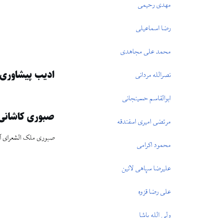
مهدى رحيمى
رضا اسماعيلى
محمد على مجاهدى
اديب پيشاورى
نصرالله مردانى
ابوالقاسم حسينجانى
صبورى كاشانى
مرتضى اميرى اسفندقه
صبورى ملک ‏الشعراى آس
محمود اكرامى
علی‏رضا سپاهى لائين
على رضا قزوه
ولى‏ الله پاشا