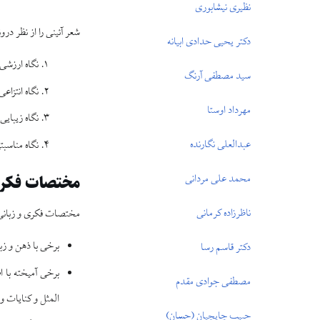
نظيرى نيشابورى
شعر آئينى را از نظر درو
دكتر يحيى حدادى ابيانه
نگاه ارزشى
سيد مصطفى آرنگ
نگاه انتزاعى
مهرداد اوستا
نگاه زيبايى
عبدالعلى نگارنده
نگاه مناسب
محمد على مردانى
مختصات فكرى 
ناظرزاده كرمانى
مختصات فكرى و زبانى 
برخى با ذهن و زب
دكتر قاسم رسا
برخى آميخته با 
مصطفى جوادى مقدم
المثل و كنايات و
حبيب چايچيان (حسان)