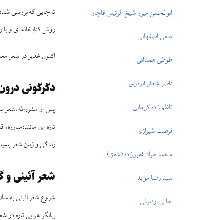
تا جايى كه بررسى شده ا
ابوالحسن ميرزا شيخ‏ الرئيس قاجار
روش كتابخانه اى و با 
صفى اصفهانى
اكنون غدير در شعر معاص
طوطى همدانى
ناصر شعار ابوذرى
دگرگونى درون 
ناظم ‏زاده كرمانى
پس از مشروطه،شعر به 
تازه‏ اى مانند:مبارزه
فرصت شيرازى
زندگى و زبان شعر بسيار
محمدجواد غفورزاده (شفق)
شعر آئينى و گ
سيد رضا مؤيد
حالى اردبيلى
بيانگر هوايى تازه در ش