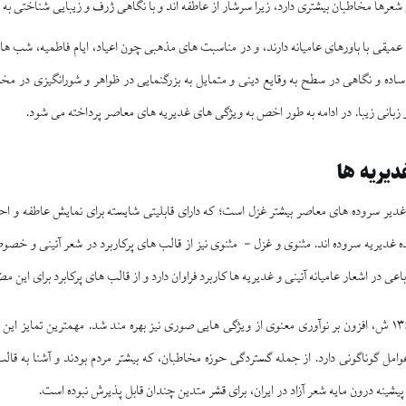
 شعرها مخاطبان بيشترى دارد، زيرا سرشار از عاطفه‏ اند و با نگاهى ژرف و زيبايى شناختى به 
عميقى با باورهاى عاميانه دارند، و در مناسبت‏ هاى مذهبى چون اعياد، ايام فاطميه، شب‏ ه
 ساده و نگاهى در سطح به وقايع دينى و متمايل به بزرگنمايى در ظواهر و شورانگيزى در مخ
زبانى زيبا. در ادامه به طور اخص به ويژگى‏ هاى غدیریه‏ هاى معاصر پرداخته مى‏ شود.
يريه ‏ها
دير سروده‏ هاى معاصر بيشتر غزل است؛ كه داراى قابليتى شايسته براى نمايش عاطفه و ا
ه غديريه سروده‏ اند. مثنوى و غزل - مثنوى نيز از قالب ‏هاى پركاربرد در شعر آئينى و خص
عى در اشعار عاميانه آئينى و غديريه‏ ها كاربرد فراوان دارد و از قالب ‏هاى پركابرد براى اي
شعر سال‏هاى بعد از ۱۳۶۰ ش، افزون بر نوآورى معنوى از ويژگى ‏هايى صورى نيز بهره‏ مند شد. مهم‏ترين تم
وامل گوناگونى دارد. از جمله گستردگى حوزه مخاطبان، كه بيشتر مردم بودند و آشنا به قا
پيشينه درون مايه شعر آزاد در ايران، براى قشر متدين چندان قابل پذيرش نبوده است.