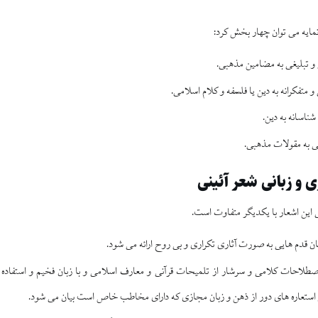
ن‏مايه مى ‏توان چهار بخش كرد:
 و تبليغى به مضامين مذهبى.
 و متفكرانه به دين يا فلسفه و كلام اسلامى.
 شناسانه به دين.
تى به مقولات مذهبى.
و زبانى شعر آئينى
اين اشعار با يكديگر متفاوت است.
ان قدم‏ هايى به صورت آثارى تكرارى و بى روح ارائه مى شود.
اصطلاحات كلامى و سرشار از تلميحات قرآنى و معارف اسلامى و با زبان فخيم و استفاده ا
 استعاره‏ هاى دور از ذهن و زبان مجازى كه داراى مخاطب خاص است بيان مى‏ شود.