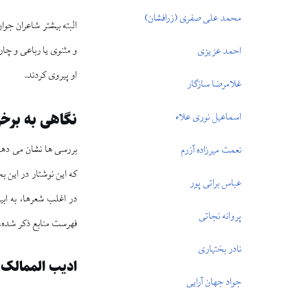
محمد على صفرى (زرافشان)
البته بيشتر شاعران جوان
و مثنوى يا رباعى و چار
احمد عزيزى
او پيروى كردند.
غلام‏رضا سازگار
نگاهى به برخ
اسماعيل نورى علاء
نعمت ميرزاده آزرم
كه اين نوشتار در اين ب
عباس براتى‏ پور
در اغلب شعرها، به ابي
پروانه نجاتى
فهرست منابع ذكر شده، 
نادر بختيارى
اديب الممالک 
جواد جهان ‏آرايى