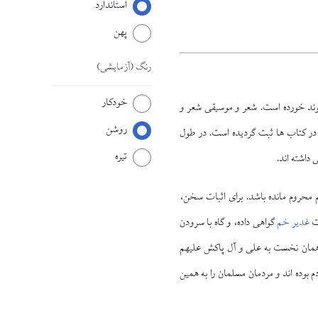
استاندارد
پهن
رنگ
(آزمایشی)
خودکار
پيوند خورده است. شعر و موسيقى شعر و
روشن
ر كتاب ‏ها ثبت گرديده است. در طول
تیره
داشته‏ اند.
حروم مانده باشد. براى اثبات سخن،
يت
غدير خم
گواهى داده، و گاه با سرودن
از همان نخست به على و آل پاكش ‏عليهم
 بوده ‏اند و مردمان مسلمان را به همين