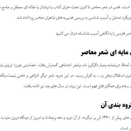
ست، غدير در شعر معاصر تا كنون تحت عنوان كتاب يا نوشتار يا مقاله‏ اى مستقل و جامع مورد
رويكرد تحليل و آسيب‏ شناسى به بررسى غديريه‏ هاى شاعران معاصر پرداخته شد.
ر فارسى را با نگاهى آسيب شناسانه دنبال مى‏ كنيم:
مايه ‏اى شعر معاصر
لحاظ درون‏مايه بسيار دگرگون شد وشعر اجتماعى گسترش يافت. مضامينى چون: ابروى يار
، قانون،استقلال،وطن و...، به گوش رسيد. در اين دوره، شعر ديگر انتزاعى و ذهنى نيست،
 ساده براى همگان قابل فهم است. اين روند در سال ‏هاى بعد نيز ادامه يافت.
روه ‏بندى آن
شروع شعر آئينى به سال‏ هاى پيش از ۱۳۶۰ ش بر مى‏گردد. از آن دوره و دهه پنجاه تا به امروز از ديد
عر است.