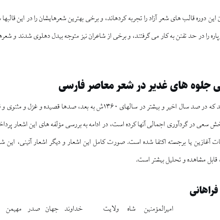
 اين دوره قالب‏ هاى شعر آزاد را تجربه كرده‏اند، و برخى بهترين شعرهايشان را در اين قالب‏ها
پاره را در حد تفنن به كار مى‏ گرفتند، و برخى از شاعران نيز متوجه بيدل دهلوى شدند و شعرها
ى جلوه ‏هاى غدير در شعر معاصر فارسى
بررسى‏ ها نشان مى‏ دهد كه در صد سال اخير و بيشتر در سال‏هاى ۱۳۶۰ش به بعد
خش سعى در گردآورى اجمالى آنها كرده است، در ادامه به بررسى مؤلفه‏ هاى اين اشعار پرداخت
ات آغازين يا برجسته اكتفا شده است. صورت كامل اين اشعار و ديگر اشعار آئينى، اين شاعر
قابل مشاهده و تحليل بيشتر است.
فراهانى
اميرالمؤمنين شاه ولايت
خداوند جهان صدر مهيمن