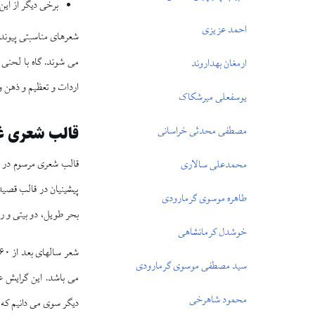
برخى ديگر از اين
احمد عزيزى
شعرهاى مناسبتى پيوند 
مى‏ شوند. گاه با لحنى
ارمغان بهداروند
اردات و تعظيم و ذهن و 
يوسفعلى ميرشكاک
قالب شعرى غد
مصطفى محدثى خراسانى
قالب شعرى مرسوم در غ
محمدعلى سالارى
پيشينيان در قالب قصيد
طاهره موسوى گرمارودى
بحر طويل، دو بيتى و ربا
خوشدل كرمانشاهى
سيد مصطفى موسوى گرمارودى
مى ‏باشد. اين گرايش ع
محمود شاهرخى
ديگر سوى مى‏ دانيم كه 