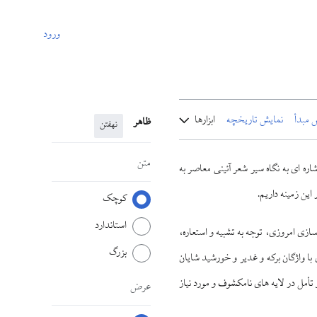
ورود
 مبدأ
نمایش تاریخچه
ابزارها
ظاهر
نهفتن
متن
شاره اى به نگاه سير شعر آئينى معاصر به
ين زمينه داريم.
کوچک
استاندارد
ازى امروزى، توجه به تشبيه و استعاره،
بزرگ
 واژگان بركه و غدير و خورشيد شايان
أمل در لايه ‏هاى نامكشوف و مورد نياز
عرض