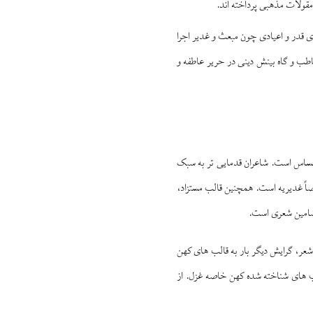
مقولات مذهبى پرداخته ‏اند.
اى قدر و اعيادى چون مبعث و غدير اجرا
اطب و گاه بينش دينى در حرير عاطفه و
حساس است. شاعران قدمايى‏ تر به سبک
وصاً غديريه است. همچنين قالب مستزاد،
ن مضامين شعرى است.
ايز اين شعر، گرايش ديگر بار به قالب‏ هاى كهن
لب‏ هاى شناخته شده كهن خاصه غزل. از