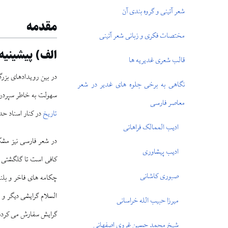
شعر آئينى و گروه ‏بندى آن
مقدمه
مختصات فكرى و زبانى شعر آئينى
الف) پيشينيه 
قالب شعرى غديريه ‏ها
در بين رويدادهاى بزرگ
نگاهى به برخى جلوه ‏هاى غدير در شعر
سهولت به خاطر سپردن 
معاصر فارسى
تاریخ
در كنار اسناد حد
اديب الممالک فراهانى
در شعر فارسى نيز مشكل
اديب پيشاورى
كافى است تا گلگشتى در
صبورى كاشانى
چكامه ‏هاى فاخر و بلن
السلام گرايشى ديگر و ب
ميرزا حبيب‏ الله خراسانى
گرايش سفارش مى‏ كردن
شيخ محمد حسين غروى اصفهانى