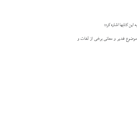
ن كتاب‏ها اشاره كرد:
موضوع غدير و معانى برخى از لغات و