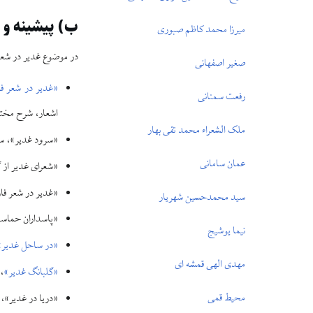
ب) پيشينه و
ميرزا محمد كاظم صبورى
در موضوع غدير در شعر ف
صغير اصفهانى
«غدير در شعر ف
رفعت سمنانى
اشعار، شرح مختص
ملک الشعراء محمد تقى بهار
«سرود غدير»، سيد 
عمان سامانى
«شعراى غدير از گذش
«غدير در شعر فا
سيد محمدحسين شهريار
«پاسداران حماسه
نيما يوشيج
«در ساحل غدير»
مهدى الهى قمشه‏ اى
«گلبانگ غدير»
،
محيط قمى
«دريا در غدير»،