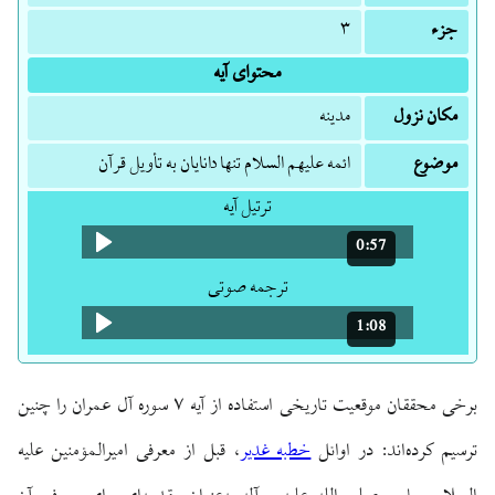
جزء
۳
محتوای آیه
مکان نزول
مدینه
موضوع
ائمه علیهم السلام تنها دانایان به تأویل قرآن
ترتیل آیه
0:57
مدت: 57 ثانیه
ترجمه صوتی
1:08
مدت: 1 دقیقه و 8 ثانیه
برخی محققان موقعیت تاریخی استفاده از آیه ۷ سوره آل عمران را چنین
ترسیم کرده‌اند: در اوائل
خطبه غدیر
، قبل از معرفی امیرالمؤمنین علیه