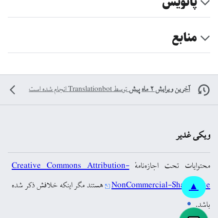
پانویس
منابع
آخرین ویرایش ۲ ماه پیش
توسط
Translationbot
انجام شده است
ویکی غدیر
محتوایات تحت اجازه‌نامهٔ
Creative Commons Attribution-
NonCommercial-ShareAlike
هستند مگر اینکه خلافش ذکر شده
▲
باشد.