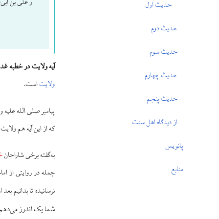
و علی بن ابی‌
حدیث اول
حدیث دوم
حدیث سوم
آیه ولایت در خطبه غدی
حدیث چهارم
ولایت
است.
حدیث پنجم
پیامبر صلی الله علیه و
از دیدگاه اهل سنت
که از این آیه هم ولا
پانویس
به‌گفته برخی شاراحان
خ
منابع
جمله در روایتی از اما
نرسانیده تا بدانیم بعد
شما یک اندرز می‌دهم