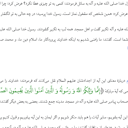
ا صلی الله علیه و آله به سائل فرمودند: کسی به تو چیزی عطا نکرد؟ عرض کرد: چرا این
؟ عرض کرد: همین شخص که مشغول نماز است. رسول خدا پرسید: در چه حالی به تو انگشتر د
علیه و آله تکبیر گفت و اهل مسجد همه لب به تکبیر گشودند. رسول خدا صلی الله علیه و 
 است. گفتند: ما راضی شدیم به اینکه خداوند پروردگار ما، اسلام دین ما، و محمد صلی 
دربارهٔ معنای این آیه از اجدادشان علیهم السلام نقل می‌کنند که فرمودند: خداوند را م
إِنَّما وَلِیُّکُمُ اللَّهُ وَ رَسُولُهُ وَ الَّذِینَ آمَنُوا الَّذِینَ یُقِیمُونَ الص
که آیهٔ مبارکهٔ
اصحاب پیامبر صلی الله علیه و آله در مسجد مدینه جمع شدند. بعضی به بعض دیگر گفتند: درب
ین آیه بشویم، سایر آیات را هم باید منکر شویم و اگر ایمان به این آیه بیاوریم و قبول کنیم 
ط می‌شود. عده‌ای از منافقان گفتند: ما می‌دانیم که محمد صلی الله علیه و آله در آنچه 