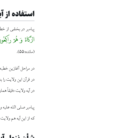
استفاده از آ
پیامبر در بخشی از خطب
الزَّکاةَ وَ هُمْ راکِعُون
(مائده:۵۵).
در مراحل آغازین خطبه د
در قرآن این ولایت را ب
در آیه ولایت دقیقاً ه
پیامبر صلی الله علیه و
که از این آیه هم ولا