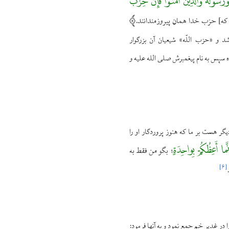
 وَرَسُولَهُ وَالَّذِینَ آمَنُواْ فَإِنَّ حِزْبَ
ا که] حزب خدا همان پیروزمندانند.
باشد و «حزب اللّه» شیعیان آن بزرگوار
ده سپس به نام پیغمبرش صلی الله علیه و
گر هست بر ما که هنوز پروردگار او را
َّما أَعِظُکُمْ بِواحِدَةٍ
بگو من فقط به
؛
]
۶
[
 در غدیر خم جمع نمود و به آنها فرمود: