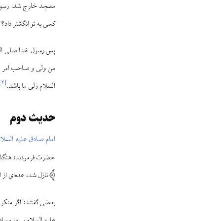
مسجد خارج شد. رسول خد
کسی به تو انگشتر داد
پس رسول خدا صلی الله 
من ولی و صاحب امر شما
]
۲
[
السلام ولی ما باشد.
حدیث دوم
امام صادق علیه السلام
حضرت فرمودند: هنگامی 
نازل شد، عده‌ای از 
بعضی گفتند: اگر منکر ا
علیه السلام بر ما مسل