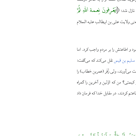
یَعْرِفونَ نِعمة اللهِ ثُمَّ
 نازل شد:
:۸۳) یعنی ولایت علی بن ابیطالب علیه السلام
مود و اطاعتش را بر مردم واجب کرد. اما
سلیم بن قیس
نقل می‌کند که می‌گفت:
 می‌آورند، ولی زُفَر (عمربن خطاب) را
کیستی؟ من که اوّلین و آخرین را گمراه
طاعتم کردند، در مقابل خدا که فرمان داد