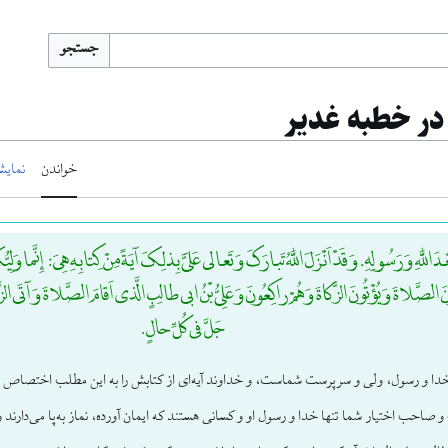
جستجو
 در خطبه غدیر
خواندن
نمایش
َعْدَ اللَّهِ وَ رَسُولِهِ. وَ قَدْ اَنْزَلَ اللَّهُ تَبارَکَ وَ تَعالی عَلَیَّ بِذلِکَ آیَةً مِنْ کِتابِهِ هِیَ: إِنَّما وَلِیُّک
 الصَّلاةَ وَ یُؤْتُونَ الزَّکاةَ وَ هُمْ راکِعُونَ وَ عَلِیُّ بْنُ ابی طالِبٍ الَّذی اَقامَ الصَّلاةَ وَ آتَی الزَّکا
جَلَّ فی کُلِّ حالٍ.
خدا و رسول، ولی و سرپرست شماست، و خداوند آیه‌ای از کتابش را به این مطلب اختصاص داد
صاحب اختیار شما تنها خدا و رسول او و کسانی هستند که ایمان آورده، نماز به‌پا می‌دارند 