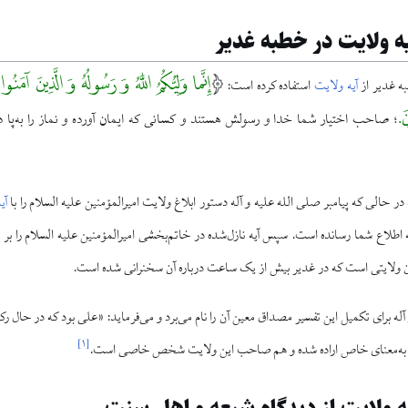
یه ولایت در خطبه غدیر
إِنَّما وَلِیُّکُمُ اللَّهُ وَ رَسُولُهُ وَ الَّذِینَ آمَن
ه غدیر از
آیه ولایت
استفاده کرده است:
َ.
صاحب اختیار شما خدا و رسولش هستند و کسانی که ایمان آورده و نماز را به‌پا د
؛
ر حالی که پیامبر صلی الله علیه و آله دستور ابلاغ ولایت امیرالمؤمنین علیه السلام را با
آی
ه اطلاع شما رسانده است. سپس آیه نازل‌شده در خاتم‌بخشی امیرالمؤمنین علیه السلام را بر 
مان ولایتی است که در غدیر بیش از یک ساعت درباره آن سخنرانی شده است.
 آله برای تکمیل این تفسیر مصداق معین آن را نام می‌برد و می‌فرماید: «علی بود که در حال ر
]
۱
[
یت به‌معنای خاص اراده شده و هم صاحب این ولایت شخص خاصی است.