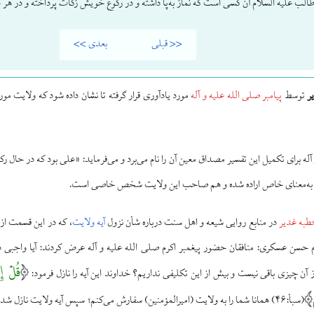
طالب علیه السلام آن کسی است که نماز به‌پا داشته و در رکوع خویش زکات پرداخته و در هر ح
<< قبلی
بعدی >>
ر
توسط
پیامبر صلی الله علیه و آله
مورد یادآوری قرار گرفته تا نشان داده شود که ولایت م
 آله برای تکمیل این تفسیر مصداق معین آن را نام می‌برد و می‌فرماید: «علی بود که در حال ر
یت به‌معنای خاص اراده شده و هم صاحب این ولایت شخص خاصی است.
طبه غدیر
در منابع روایی شیعه و اهل سنت درباره شأن نزول
آیه ولایت
، که در این قسمت از
م حسن عسکری: منافقان حضور پیغمبر اکرم صلی الله علیه و آله عرض کردند: آیا واجبی دی
قُلْ إِن
 از آن چیزی باقی نیست و بیش از این تکلیفی نداریم؟ خداوند این آیه را نازل فرمود:
(سبأ:۴۶) همانا شما را به ولایت (امیرالمؤمنین) سفارش می‌کنم؛ سپس آیه ولایت نازل شد.