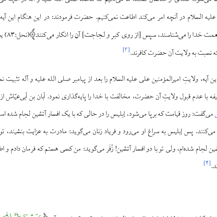
علیه السلام در آنچه امر می‌کند اطاعت نمی‌کنیم. حضرت فرمودند: در این هنگام این آیه
عمت خدا را می‌شناسند، سپس [از روی کبر و لجاجت] آن را انکار می‌کنند
(نحل
]
۳
[
که نسبت به ولایت آن حضرت کافرند.
ین آیه، ولایتِ امیرالمؤمنین علی علیه السلام را بعد از پیامبر صلی الله علیه و آله تثبیت ن
ه با عدم قبول ولایتِ آن حضرت، مخالفت با خدا را پایه‌گذاری نمود. أبان بن أبی‌عیّاش از
می‌گفت: روز قیامت که برپا می‌شود، إبلیس را در حالی که با یک افسار آتشین لجام شده است
 می‌کنند. پس إبلیس به سراغ او می‌رود و فریاد زنان می‌گوید: مادرت به عزایت بنشیند، تو 
تشین لجام شده‌ام، ولی تو با دو افسار آتشین! زُفَر می‌گوید: من کسی هستم که فرمان دادم و ا
]
۴
[
د.