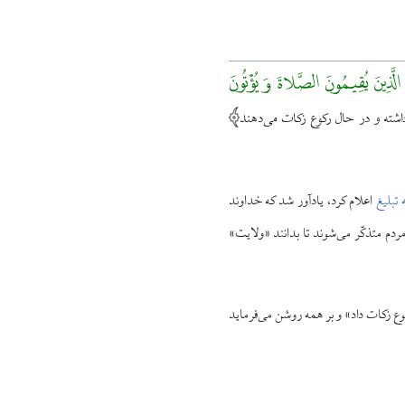
ُوا الَّذِینَ یُقِیمُونَ الصَّلاةَ وَ یُؤْتُونَ
اشته و در حال رکوع زکات می‌دهند
ه تبلیغ
اعلام کرد، یادآور شد که خداوند
مردم متذکّر می‌شوند تا بدانند «ولایت»
کوع زکات داد» و بر همه روشن می‌فرماید