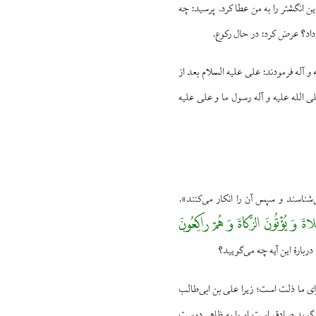
 انگشتر را به من عطا کرد. پرسید: چه
اد؟ عرض کرد: در حال رکوع.
آله فرمودند: علی علیه السلام بعد از
الله علیه و آله رسول ما و علی علیه
ی‌شناسند و سپس آن را انکار می‌کنند».
َّلاةَ وَ یُؤْتُونَ الزَّکاةَ وَ هُمْ راکِعُونَ
ارهٔ این آیه چه می‌گویید؟
برای ما ذلت است؛ زیرا علی بن ابی‌طالب
می‌گوید صادق است او را به ظاهر دوست