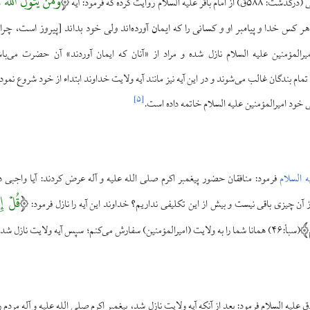
وَمَنْ یَتَوَلَّ اللّهَ
 السلام روایت کرده که فرمود: آیه
هر کس خدا و پیامبر او و کسانی را که ایمان آورده‌اند ولی خود بداند [پیروز است، چر
ر شأن امیرالمؤمنین علیه السلام نازل شده و مراد از «آنان که ایمان آوردند» آن حضرت می‌
تمام بندگان غالب می‌شوند و در این آیه نیز مانند آیه ولایت خداوند ابتداء از خود شروع نمو
]
۵
[
ولی خود امیرالمؤمنین علیه السلام خاتمه داده است.
 السلام
فرمود: منافقان حضور پیغمبر اکرم صلی الله علیه و آله عرض کردند: آیا واجبی دی
قُلْ إِن
 از آن چیزی باقی نیست و بیش از این تکلیفی نداریم؟ خداوند این آیه را نازل فرمود:
(سبأ:۴۶) همانا شما را به ولایت (امیرالمؤمنین) سفارش می‌کنم؛ سپس آیه ولایت نازل شد.
یه السلام فرمود: بعد از آنکه آیه ولایت نازل شد، پیغمبر اکرم صلی الله علیه و آله مردم را