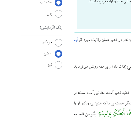
الی خدا را اراده فرموده است.
استاندارد
پهن
رنگ
(آزمایشی)
ورد نظر در غدیر همان ولایت موردنظر
آیه
خودکار
روشن
تیره
کوع زکات داد» و بر همه روشن می‌فرماید
 خطبه غدیر آمده، مطالبی آمده است؛ از
گر هست بر ما که هنوز پروردگار او را
َّما أَعِظُکُمْ بِواحِدَةٍ
بگو من فقط به
؛