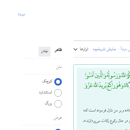
ورود
 مبدأ
نمایش تاریخچه
ابزارها
ظاهر
نهفتن
متن
ُمُ اللَّهُ وَ رَسُولُهُ وَ الَّذِینَ آمَنُوا
کوچک
ةَ وَ هُوَ راکِعٌ یُریدُ اللَّهَ عَزَّ وَ
استاندارد
بزرگ
ه و بر من نازل فرموده است که:
عرض
و در حال رکوع زکات می‌پردازند»،