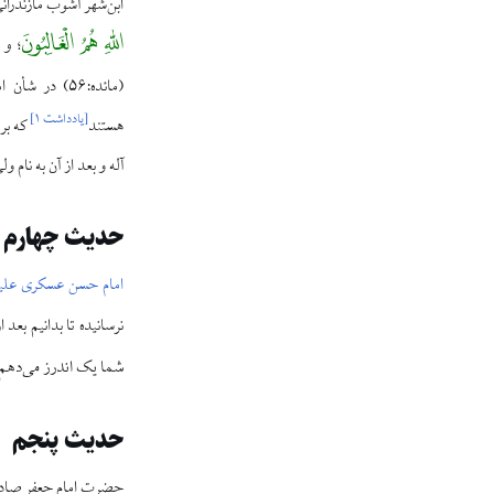
ابن‌شهر آشوب مازندرانی (درگذشت: ۵۸۸ق) از امام باقر علیه
اللّهِ هُمُ الْغَالِبُونَ
و 
؛
(مائده:۵۶) د
[
یادداشت ۱
]
هستند
که بر 
آله و بعد از آن به نام 
حدیث چهارم
امام حسن عسکری علیه
نرسانیده تا بدانیم بعد
شما یک اندرز می‌دهم
حدیث پنجم
حضرت امام جعفر صادق عل