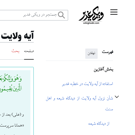
رش
منوی اصلی
ه
آیه ولایت
حتوا
صفحه
بحث
فهرست
نهفتن
بخش آغازین
وَ هُوَ وَلِیُّکُمْ ب
استفاده از آیه ولایت در خطبه غدیر
الَّذِینَ یُقِیمُونَ
شأن نزول آیه ولایت از دیدگاه شیعه و اهل
تغییر وضعیت زیربخش‌های شأن نزول آیه ولایت از دیدگاه شیعه و اهل سنت
سنت
و (علی) بعد از 
از دیدگاه شیعه
«همانا سرپرست و 