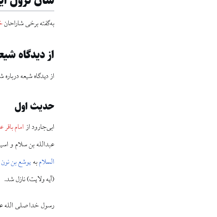
شأن نزول آی
به‌گفته برخی شاراحان
خ
از دیدگاه شیع
از دیدگاه شیعه درباره ش
حدیث اول
ابی‌جارود از
امام باقر ع
عبدالله بن سلام و اسید
السلام
به
یوشع بن نون 
(آیه ولایت) نازل شد.
رسول خدا صلی الله علی