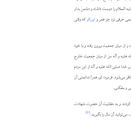
لیه السلام را دوست داشته و دشمن بدار
کسی حرفی نزد جز عمر و
ابوبکر
که وقتی
د و از میان جمعیت بیرون رفته و با خود
ه علیه و آله من از میان جمعیت خارج
خدا صلی الله علیه و آله از این مردم
افر می‌شود. فرمود: ای عمر! ندانستی آن
نی و بشکنی.
عت کردند و به حقانیت آن حضرت شهادت
]
۷
[
می‌توانید آن مال را بگیرید.