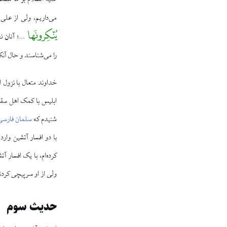
می‌داریم، ولی از علی 
یُنْکِرونَها …
آنان ن
؛
را می‌شناسند و حال آن
خداوند متعال با نزول ا
ابلیس با کمک اهل سقیف
شنیدم که
سلمان فارسی
با دو افسار آتشین وارد
کرده‌ام، با یک افسار آ
ولی از او سرپیچی کردن
حدیث سوم