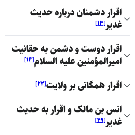
اقرار دشمنان درباره حديث
غدير
]
۱۳
[
اقرار دوست و دشمن به حقانيت
اميرالمؤمنين ‏عليه السلام
]
۱۴
[
اقرار همگانى بر ولايت
]
۲۲
[
انس بن مالک و اقرار به حديث
غدير
]
۲۹
[