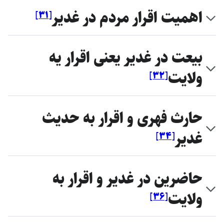
اهميت اقرار مردم در غدير
]
۳۱
[
بيعت در غدير يعنى اقرار يه
ولايت
]
۳۲
[
حارث فهرى و اقرار به حديث
غدير
]
۳۴
[
حاضرين در غدير و اقرار به
ولايت
]
۳۶
[