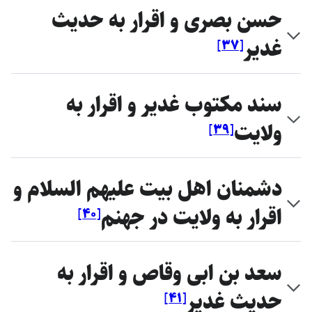
حسن بصرى و اقرار به حديث
غدير
]
۳۷
[
سند مكتوب غدير و اقرار به
ولايت
]
۳۹
[
دشمنان اهل ‏بيت ‏عليهم السلام و
اقرار به ولايت در جهنم
]
۴۰
[
سعد بن ابى ‏وقاص و اقرار به
حديث غدير
]
۴۱
[