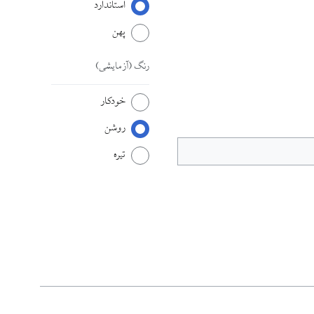
استاندارد
پهن
رنگ
(آزمایشی)
خودکار
روشن
تیره