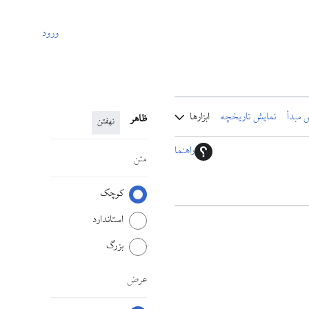
ورود
 مبدأ
نمایش تاریخچه
ابزارها
ظاهر
نهفتن
راهنما
متن
کوچک
استاندارد
بزرگ
عرض