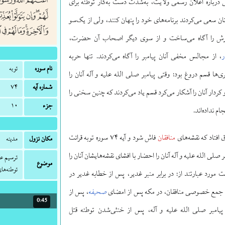
 درباره اعلان رسمی ولایت، به‌شدت دست به‌کار توطئه برای
نان سعی می‌کردند برنامه‌های خود را پنهان کنند، ولی از یک‌سو
برش را آگاه می‌ساخت و از سوی دیگر اصحاب آن حضرت،
ر
، از مجالس مخفی آنان پیامبر را آگاه می‌کردند. تنها حربه
نام سوره
توبه
گری‌ها قسم دروغ بود: وقتی پیامبر صلی الله علیه و آله آنان را
شماره آیه
۷۴
 کردار آنان را آشکار می‌کرد قسم یاد می‌کردند که چنین سخنی را
جزء
۱۰
ام نداده‌اند.
 افتاد که نقشه‌های
منافقان
فاش شود و آیه ۷۴ سوره توبه قرائت
مکان نزول
مدینه
 صلی الله علیه و آله آنان را احضار با افشای نقشه‌هایشان آنان را
ترسیم عک
موضوع
توطئه‌ها
 مورد عبارتند از: در برابر منبر غدیر، پس از خطابه غدیر در
ر جمع خصوصی منافقان، در مکه پس از امضای
صحیفه
، پس از
0:45
مدت: 45 ثانیه
پیامبر صلی الله علیه و آله، پس از خنثی‌شدن توطئه قتل