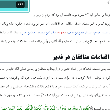
م.
0:54
مدت: 54 ثانیه
نتیجه‌ای که این افشاگری‌ها بر اساس آیه ۷۴ سوره توبه داشت آن بود که مردم آن روز و
رده غدیر با خبر شدند: اینکه منافقان چه افکاری را در سر می‌پرورانند و چگونه علیه برنامه 
بوعبیده جراح
،
عبدالرحمن بن عوف
،
معاویه
،
مغیرة بن شعبه
،
معاذ بن جبل
و دیگر افراد مرتبط
هد که چرا بعد از پیامبر صلی الله علیه و آله آنان در رأس برنامه غصب خلافت دیده می‌شوند.
 اقدامات منافقان در غدیر
ی و توطئه را آغاز کردند و در موارد بسیاری به اجرای نقشه‌های خود اقدام کردند؛ به همین 
یه و آله در غدیر نازل می‌شد، آیات بسیاری هم دربارهٔ تحریکات و نقشه‌های منافقین بر آن
 را با غدیر روشن کرده است. این آیات ۱۰۴ آیه هستند که در ۳۹ مورد نازل شده‌اند.
یَحْلِفُونَ بِاللَّه ما قالُوا وَ لَقَدْ قالُوا کَلِمَةَ الْکُفْرِ بَعْدَ إِسْلامِهِمْ