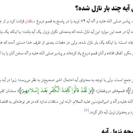
 آیه چند بار نازل شده؟
لله علیه و آله آیه ۷۴ توبه را در پاسخ به قسم دروغ
منافقان
قرائت کرد و از ج
آیا در همه این موارد این آیه نازل شده که به‌معنای تکرار نزول یک آیه باشد؛ یا اینکه یک ب
فته است؛ یا اینکه یک بار نازل شده، ولی در دفعات بعدی از طرف خدا دستور آمده که همان 
کرر اتفاق افتاده و آنان قسم دروغ یاد کرده‌اند و پیامبر صلی الله علیه و آله سخن آنان را رد
 جمع است، ولی با توجه به محتوای آیه احتمال اخیر صحیح‌تر به نظر می‌رسد؛ زیرا در آیه ب
وا
وَ لَقَدْ قالُوا کَلِمَةَ الْکُفْرِ بَعْدَ إِسْلامِهِمْ
: قسم‌های دروغشان؛
: سخنان کفر
له علیه و آله و امیرالمؤمنین علیه السلام. البته این منافات ندارد که در هر توطئه‌ای به اقت
]
۶
[
و به‌عنوان نزول آیه ذکر گردد.
جه نزول آیه