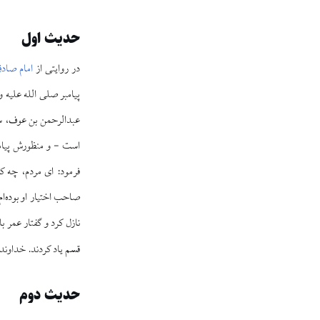
حدیث اول
در روایتی از
امام صادق
پیامبر صلی الله علیه 
عبدالرحمن بن عوف، سعد
است - و منظورش پیامبر
فرمود: ای مردم، چه 
صاحب اختیار او بوده‌
نازل کرد و گفتار عمر با 
قسم یاد کردند. خداوند ا
حدیث دوم