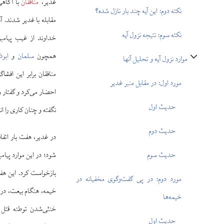
غدیر،
منافقان
با آگاهی
نکته دوم: این آیه چند بار نازل شده؟
مقابله با غدیر شدند. آ
نکته سوم: نتیجه نزول آیه
خداوند از غیب پیام
همچون
سلمان
و
ابوذ
موارد نزول آیه و تحلیل آنها
تغییر وضعیت زیربخش‌های موارد نزول آیه و تحلیل آنها
منافقان برابر این افشا
مورد اول: در مقابل منبر غدیر
احضار می‌کرد و گفتار و
حدیث اول
نگفته و چنان کاری را انج
حدیث دوم
در غدیر، هفت بار اتفاق
شود؛ در این موارد پیامبر
حدیث سوم
بازخواست کرد. این هفت
مورد دوم: در پی گفت‌وگوی مخفیانه در
خیمه، هنگام بیعت، د
خیمه‌ها
خنثی‌شدن توطئه قتل 
حدیث اول