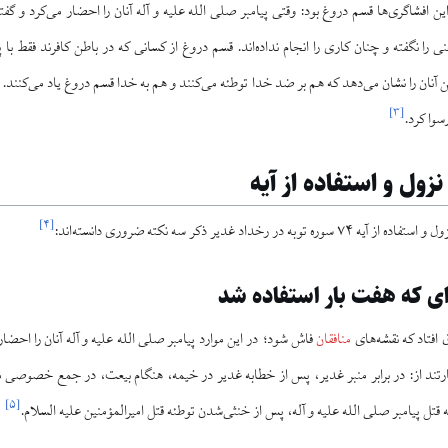
 این افشاگری‌ها قسم دروغ بود: وقتی پیامبر صلی الله علیه و آله آنان را احضار می‌کرد و گفتا
را نگفته و چنان کاری را انجام نداده‌اند. قسم دروغ از کسانی که در باطن کافرند فقط با 
]
۳
[
سوا کرد.
نزول و استفاده از آیه
]
۴
[
 در رخداد غدیر ذکر سه نکته ضروری دانسته‌اند:
‌ای که هفت بار استفاده شد
 افتاد که نقشه‌های
منافقان
فاش شود؛ در این موارد پیامبر صلی الله علیه و آله آنان را احضار
رتند از: در برابر منبر غدیر، پس از خطابه غدیر در خیمه، هنگام بیعت، در جمع خصوصی 
]
۵
[
تل پیامبر صلی الله علیه و آله، پس از خنثی‌شدن توطئه قتل امیرالمؤمنین علیه السلام.