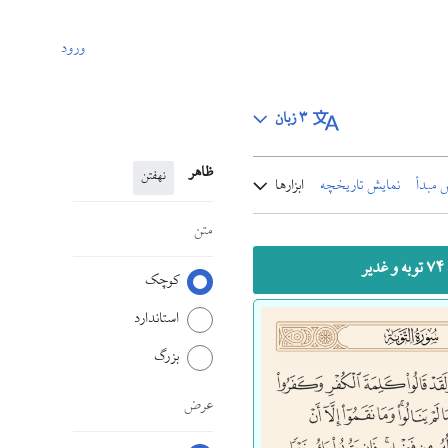
ورود
۳ زبان
ظاهر
نهفتن
 مبدأ
نمایش تاریخچه
ابزارها
متن
غدیر
کوچک
استاندارد
بزرگ
عرض