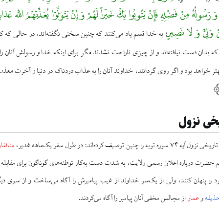
ه وَ رَسُولُهُ مِنْ فَضْلِهِ فَإِنْ یَتُوبُوا یَکُ خَیْراً لَهُمْ وَ إِنْ یَتَوَلَّوْا یُعَذِّبْهُمُ اللَّه عَ
 وَلِیٍّ وَ لا نَصِیرٍ
به خدا قسم یاد می‌کنند که چنین سخنی نگفته‌اند، در حالی که کلم
؛
 که بدان دست نیافته‌اند و از چیزی ناراحت نشدند مگر برای اینکه خدا و رسولش آنان
بهتر خواهد بود و اگر روی گردانند، خداوند آنان را به عذاب دردناک در دنیا و آخرت م
خی نزول
 توصیف کرده‌اند: در طول سفر یک‌ماهه غدیر،
منافقا
یم حضرت درباره اعلان رسمی ولایت، به شدت دست به‌کار توطئه‌های گوناگون برای مقابله
خود را پنهان کنند، ولی از یک‌سو خداوند از غیب پیامبرش را آگاه می‌ساخت و از سو
ذیفه
و
عمار
از مجالس مخفی آنان پیامبر را آگاه می‌کردند.