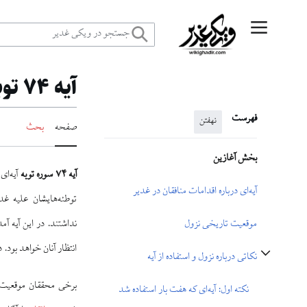
رش
منوی اصلی
ه
آيه ۷۴ توبه و غدیر
حتوا
فهرست
نهفتن
صفحه
بحث
بخش آغازین
آیه ۷۴ سوره توبه
آیه‌ای
آیه‌ای درباره اقدامات منافقان در غدیر
توطئه‌هایشان علیه غ
نداشتند. در این آیه آم
موقعیت تاریخی نزول
انتظار آنان خواهد بود. 
نکاتی درباره نزول و استفاده از آیه
تغییر وضعیت زیربخش‌های نکاتی درباره نزول و استفاده از آیه
نکته اول: آیه‌ای که هفت بار استفاده شد