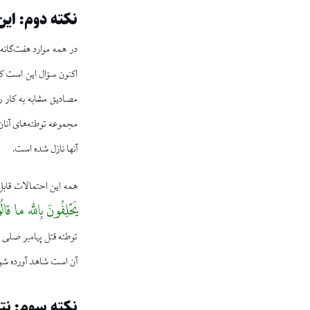
نکته دوم: این
در همه موارد هفت‌گانه، پیامبر صلی ا
اکنون سؤال این است که 
مصادیق مشابه به کار ر
مجموعه توطئه‌های آنان م
آنها نازل شده است.
همه این احتمالات قابل
یَحْلِفُونَ بِاللَّه ما قالُ
توطئه قتل پیامبر صلی ال
آن است شاهد آورده شود 
نکته سوم: نتی