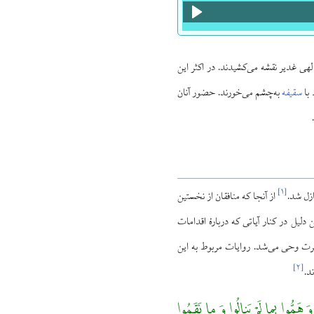
الهی غدیر نقشه می‌کشیدند. در اکثر این
 با
سقیفه
به‌چشم می‌خورند. حضور آنان
]
۱
[
از آنجا که منافقان از نخستین
دلیل در کنار آیاتی که دربارهٔ اقدامات
 حضرت وحی می‌شد. روایات مربوط به این
]
۲
[
 وَ هَمُّوا بِما لَمْ یَنالُوا وَ ما نَقَمُوا