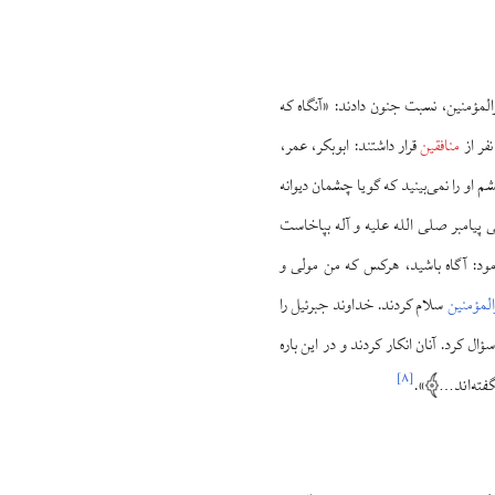
رالمؤمنین، نسبت جنون دادند: «آنگاه که
فر از
منافقین
قرار داشتند: ابوبکر، عمر،
و را نمی‌بینید که گویا چشمان دیوانه
 پیامبر صلی الله علیه و آله بپاخاست
د: آگاه باشید، هرکس که من مولی و
المؤمنین
سلام کردند. خداوند جبرئیل را
سؤال کرد. آنان انکار کردند و در این باره
]
۸
[
فته‌اند…
».