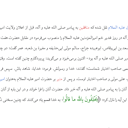
 علیه السلام
نقل شده که
منافقین
به پیامبر صلی الله علیه و آله، قبل از اعلان ولایت امی
و آله در روز غدیر خم امیرالمؤمنین علیه السلام را منصوب می‌فرمود در مقابل حضرت هفت ن
 بن ابی‌وقاص، ابوعبیده جراح، سالم مولی ابی‌حذیفه و مغیرة بن شعبه. عمر گفت: دو چشم ا
 صلی الله علیه و آله بود- اکنون برمی‌خیزد و می‌گوید: پروردگارم چنین گفته است. وقتی
کسی صاحب اختیار شماست؛ گفتند: خدا و رسولش. فرمود: خدایا، شاهد باش. سپس فرمو
ام، علی مولی و صاحب اختیار اوست. و پس از
منبر
بر حضرت امیر علیه السلام به‌عنوان
امیر
آنان را به پیامبر صلی الله علیه و آله خبر داد. حضرت آنان را فرا خواند و در این باره از آنان 
یَحْلِفُونَ بِاللَّه ما قالُوا
به خدا قسم یاد می‌کنند که چنین سخنی نگ
ین آیه را نازل کرد:
؛