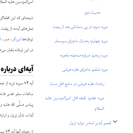
امیرالمؤمنین علیه السلا
حدیث دوم
مورد سوم: در پی سخنانی بعد از بیعت
نسل‌های آینده از پشت پ
توطئه‌ها
ابوبکر
،
عمر
،
ا
مورد چهارم: به‌دنبال ماجرای سوسمار
در این توطئه نشان می‌د
مورد پنجم: درباره صحیفه ملعونه
آیه‌ای درباره
مورد ششم: ماجرای عقبه هرشی
آیه ۷۴ سوره توبه از جمله آیاتی دانسته شده که در رخداد غدیر و در ارتباط با منافقان بر پیامبر صلی الله علیه و آله نازل شد.
رخداد عقبه هرشی در منابع اهل سنت
ساعات سفر غدیر فتنه‌گر
مورد هفتم: نقشه قتل امیرالمؤمنین علیه
پیامبر صلَّی اللّٰه عل
السلام
آیات، شأن نزول و ارتباط مستقیم آنها
تفسیر آیه بر اساس موارد نزول
تغییر وضعیت زیربخش‌های تفسیر آیه بر اساس موارد نزول
از جمله آنها آیه ۷۴ سوره توبه است: