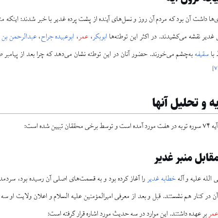
ی‌ها داشت آن بود که مردم آن روز و نسل‌های آینده از پشت پرده غدیر با خبر شدند: اینکه منا
 غدیر نقشه می‌کشیدند. در اکثر این توطئه‌ها
ابوبکر
،
عمر
،
ابوعبیده جراح
،
عبدالرحمن بن
 با
سقیفه
به‌چشم می‌خورند. حضور آنان در این توطئه نشان می‌دهد که چرا بعد از پیامبر 
]
۷
ه و تحلیل آنها
ین شده است:
مقابل منبر غدیر
 الله علیه و آله
خطابه غدیر
را آغاز کرده بود و به قسمت‌های اصلی آن رسیده بود، سردمد
آن در کنار هم نشستند. قبل و بعد از معرفی امیرالمؤمنین علیه السلام و اعلان ولایت او سه
مر
بر عهده داشتند. این موارد در سه حدیث مورد اشاره قرار گرفته است: