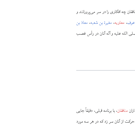
فقان چه افکاری را در سر می‌پرورانند و
 عوف
،
معاویه
،
مغیرة بن شعبه
،
معاذ بن
صلی الله علیه و آله آنان در رأس غصب
اران
منافقان
، با برنامه قبلی، دقیقاً جایی
 حرکت از آنان سر زد که در هر سه مورد