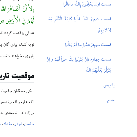
قسمت اول:
يَحْلِفُونَ بِاللَّه ما قالُوا
إِلاَّ أَنْ أَغْناهُمُ اللَّ
قسمت دوم:
وَ لَقَدْ قالُوا كَلِمَةَ الْكُفْرِ بَعْدَ
لَهُمْ فِی الْأَرْضِ مِنْ
إِسْلامِهِمْ
هدفی را قصد کرده‌اند
توبه کنند، برای آنان 
قسمت سوم:
وَ هَمُّوا بِما لَمْ يَنالُوا
یاوری نخواهند داشت
قسمت چهارم:
فَإِنْ يَتُوبُوا يَكُ خَيْراً لَهُمْ وَ إِنْ
يَتَوَلَّوْا يُعَذِّبْهُمُ اللَّه
موقعیت تاری
پانویس
برخی محققان موقعیت تاریخی نزول آیه ۷۴ سوره توبه را چنین
منابع
الله علیه و آله و تصم
می‌کردند برنامه‌های 
سلمان
،
ابوذر
،
مقداد
،
ح