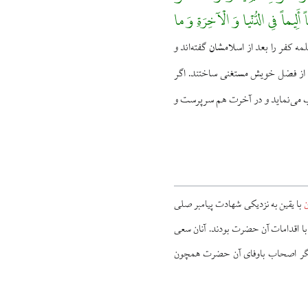
ذاباً أَلِیماً فِی الدُّنْیا وَ الْآخِرَةِ وَ ما
ه کفر را بعد از اسلامشان گفته‌اند و
 را از فضل خویش مستغنی ساختند. اگر
عذب می‌نماید و در آخرت هم سرپرست و
ن
با یقین به نزدیکی شهادت پیامبر صلی
 با اقدامات آن حضرت بودند. آنان سعی
ی دیگر اصحاب باوفای آن حضرت همچون