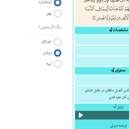
استاندارد
پهن
رنگ
(آزمایشی)
مشخصات آیه
خودکار
روشن
تیره
محتوای آیه
س العمل منافقان در مقابل افشای
ی آنان علیه غدیر
ترتیل آیه
ترجمه صوتی