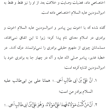
اختصاص داد، فضیلت وصایت و خلافت بعد از او را نیز فقط و فقط به
امیرالمؤمنین علیه السلام اختصاص داده است.
گفته شده که با اخوت بین پیامبر و امیرالمؤمنین علیه السلام اخوت و
برادری در اسلام معنای تام پیدا کرد؛ زیرا تا این اتفاق نمی‌افتاد،
مسلمانان چیزی از مفهوم حقیقی برادری را نمی‌توانستند درک کنند. در
خطبهٔ غدیر، پیامبر صلی الله علیه و آله در چهار جا به برادری خود با
امیرالمؤمنین اشاره کرده است:
انَّ عَلِیَّ بْنَ ابی طالِبٍ اَخی…
؛ همانا علی بن ابی‌طالب علیه
السلام برادرِ من است؛
اَنَّ مَنْ کُنْتُ مَوْلاهُ فَهذا عَلِیٌّ مَوْلاهُ، وَ هُوَ عَلِیُّ بْنُ ابی طالِبٍ اَخی…
؛