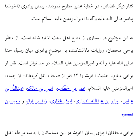
کنار دیگر فضائل، در خطبهٔ غدیر مطرح نمودند، پیمان برادری (اخوت)
پیامبر صلی الله علیه وآله با امیرالمؤمنین علیه السلام است.
به این موضوع در بسیاری از منابع اهل سنت اشاره شده است. از منظر
برخی محققان، روایات دلالت‌کننده بر موضوعِ برادری میان رسول خدا
صلی الله علیه و آله و امیرالمؤمنین علیه السلام در حد تواتر است. نقل از
برخی منابع، حدیث اخوت را ۱۴ نفر از صحابه نقل کرده‌اند؛ از جمله:
امیرالمؤمنین علیه السلام،
عمر بن خطّاب
،
انس بن مالک
،
عبداللَّه بن
عباس
،
جابر بن عبداللَّه انصاری
،
ابوذر غفاری
،
زید بن ارقم
و
سعید بن
مسیب
.
برخی محققان اجرای پیمان اخوت در بین مسلمانان را به سه مرحلهٔ «قبل