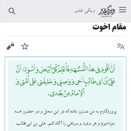
ویکی غدیر
جستجو
مقام اخوت
زبان
پیگیری
نمایش 
اَنْ اَقُومَ فی هذَا الْمَشْهَدِ فَاُعْلِمَ کُلَّ اَبْیَضَ وَ اَسْوَدَ؛ اَنَّ
عَلِیَّ بْنَ ابی طالِبٍ اَخی وَ وَصِیّی وَ خَلیفَتی عَلی اُمَّتی وَ
اْلِامامُ مِنْ بَعْدی،
پروردگارم به من دستور داده که در این محل و در حضور همه
به‌پاخیزم و هر سفید و سیاهی را آگاه کنم. علی بن ابی‌طالب