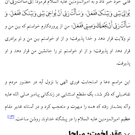
اِنّی سَأَلْتُ رَبّی اَنْ
قلبی خود خبر داد و به امیرالمؤمنین علیه السلام فرمود:
یُوالِیَ بَیْنی وَ بَیْنَکَ فَفَعَلَ، وَ سَأَلْتُ رَبّی اَنْ یُواخِیَ بَیْنی وَ بَیْنَکَ فَفَعَلَ، وَ
سَأَلْتُ رَبّی أَنْ یَجْعَلَکَ وَصِیّی فَفَعَلَ
؛ من از پروردگارم خواستم که بین من و
تو ولایت قرار دهد و خدا پذیرفت؛ و از او خواستم بین من و تو برادری
قرار دهد او پذیرفت؛ و از او خواستم تو را جانشین من قرار دهد و او
پذیرفت.
این مراسمِ دعا و استجابت فوری الهی با نزول آیه در حضور مردم و
تفاصیلی که ذکر شد، یک مقطع استثنایی در زندگانی پیامبر صلی الله علیه
وآله به‌شمار رفته که همه را مبهوت و متعجب کرد و در آستانه غدیر مقام
]
۱۳
[
عظیم امیرالمؤمنین علیه السلام را در پیشگاه خداوند روشن ساخت.
عقد اخوت: مراحل