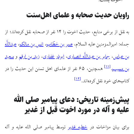
اخوت بست.
راویان حدیث صحابه و علمای اهل‌سنت
به نقل از برخی منابع، حدیث اخوت را ۱۴ نفر از صحابه نقل کرده‌اند؛ از
جمله: امیرالمؤمنین علیه السلام،
عمر بن خطّاب
،
انس بن مالک
،
عبداللَّه
بن عباس
،
جابر بن عبداللَّه انصاری
،
ابوذر غفاری
،
زید بن ارقم
و
سعید
]
۱۱
[
بن مسیب
.
همچنین، ۶۵ نفر از علمای اهل تسنن این حدیث را در
]
۱۲
[
کتاب‌های خود نقل کرده‌اند.
پیش‌زمینه تاریخی: دعای پیامبر صلی الله
علیه و آله در مورد اخوت قبل از غدیر
برای بیان مؤاخات در
خطبه غدیر
توسط پیامبر صلی الله علیه و آله