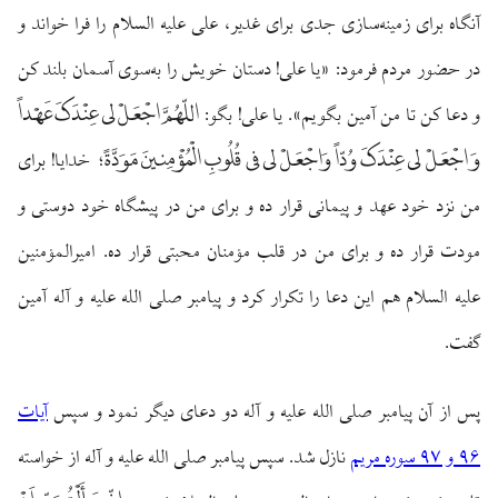
آنگاه برای زمینه‌سازی جدی برای غدیر، علی علیه السلام را فرا خواند و
در حضور مردم فرمود: «یا علی! دستان خویش را به‌سوی آسمان بلند کن
اللّهُمَّ اجْعَلْ لی عِنْدَکَ عَهْداً
و دعا کن تا من آمین بگویم». یا علی! بگو:
وَ اجْعَلْ لی عِنْدَکَ وُدّاً وَاجْعَلْ لی فی قُلُوبِ الْمُؤْمِنینَ مَوَدَّةً
؛ خدایا! برای
من نزد خود عهد و پیمانی قرار ده و برای من در پیشگاه خود دوستی و
مودت قرار ده و برای من در قلب مؤمنان محبتی قرار ده. امیرالمؤمنین
علیه السلام هم این دعا را تکرار کرد و پیامبر صلی الله علیه و آله آمین
گفت.
پس از آن پیامبر صلی الله علیه و آله دو دعای دیگر نمود و سپس
آیات
۹۶ و ۹۷ سوره مریم
نازل شد. سپس پیامبر صلی الله علیه و آله از خواسته