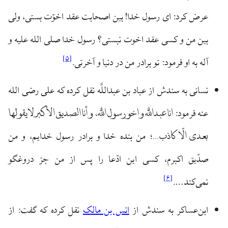
عرض کرد: ای رسول خدا! بین اصحابت عقد اخوّت بستی، ولی
بین من و کسی عقد اخوت نبستی؟ رسول خدا صلی الله علیه و
]
۵
[
آله به او فرمود: تو برادر من در دنیا و آخرتی.
نسائی به سندش از عباد بن عبداللَّه نقل کرده که علی رضی الله
انا عبداللَّه و اخو رسول اللَّه، و أنا الصدیق الأکبر لا یقولها
عنه فرمود:
بعدی الّا کاذب…
؛ من بنده خدا و برادر رسول خدایم، و من
صدّیق اکبرم، کسی این ادّعا را پس از من جز دروغگو
]
۶
[
نمی‌کند….
ابن‌عساکر به سندش از
انس بن مالک
نقل کرده که گفت: از