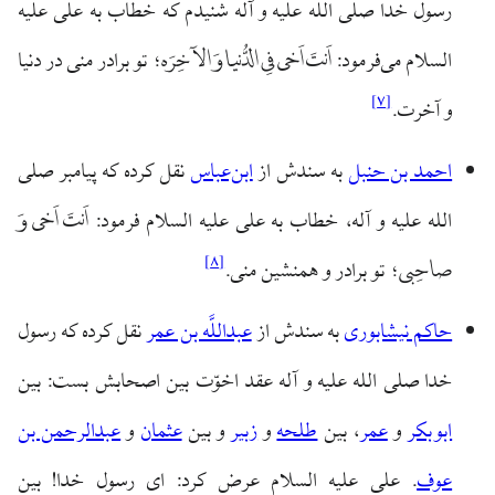
رسول خدا صلی الله علیه و آله شنیدم که خطاب به علی علیه
اَنتَ اَخی فِی الدُّنیا وَ الآخِرَه
السلام می‌فرمود:
؛ تو برادر منی در دنیا
]
۷
[
و آخرت.
احمد بن حنبل
به سندش از
ابن‌عباس
نقل کرده که پیامبر صلی
اَنتَ اَخی وَ
الله علیه و آله، خطاب به علی علیه السلام فرمود:
]
۸
[
صاحِبی
؛ تو برادر و همنشین منی.
حاکم نیشابوری
به سندش از
عبداللَّه بن عمر
نقل کرده که رسول
خدا صلی الله علیه و آله عقد اخوّت بین اصحابش بست: بین
ابوبکر
و
عمر
، بین
طلحه
و
زبیر
و بین
عثمان
و
عبدالرحمن بن
عوف
. علی علیه السلام عرض کرد: ای رسول خدا! بین