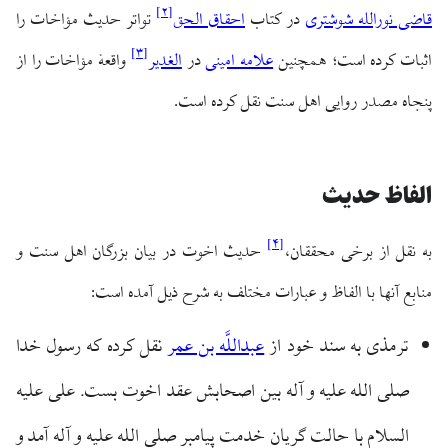
]
۲
[
قاضی نورالله شوشتری
در کتاب
احقاق الحق
تواتر حدیث مؤاخات را
]
۳
[
اثبات کرده است؛ همچنین
علامه امینی
در
الغدیر
واقعهٔ مؤاخات را از
پنجاه مصدر روایی اهل سنت نقل کرده است.
الفاظ حدیث
]
۴
[
به نقل از برخی محققان،
حدیث اخوت در بیان بزرگان اهل سنت و
منابع آنها با الفاظ و عبارات مختلف به شرح ذیل آمده است:
ترمذی به سند خود از
عبداللَّه بن عمر
نقل کرده که رسول خدا
صلی الله علیه و آله بین اصحابش عقد اخوت بست. علی علیه
السلام با حالت گریان خدمت پیامبر صلی الله علیه و آله آمد و