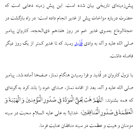
پیش‌زمینه‌ای تاریخی بیان شده است. این پیش زمینه دعایی است که
حضرت درباره مؤاخات پیش از غدیر انجام داده است: در راه بازگشت در
حجةالوداع به‌سوی غدیر خم در روز هفدهم ذی‌الحجه، کاروان پیامبر
صلی الله علیه و آله به وادی
قُدَید
رسید که تا غدیر کمتر از یک روز دیگر
فاصله داشت.
با نزول کاروان در قُدید و فرا رسیدن هنگام نماز، صف‌ها آماده شد. پیامبر
صلی الله علیه و آله، بعد از اقامهٔ نماز، صدای خود را بلند کرد به گونه‌ای
اللّهُمَّ هَبْ لِعَلِیٍّ الْمَوَدَّةَ فِی صُدُورِ الْمُؤْمِنینَ وَ الْهَیْبَةَ وَ
که همه بشنوند:
الْعَظَمَةَ فی صُدُورِ الْمُنافِقینَ
؛ خدایا! به علی علیه السلام محبت در سینه
مؤمنان و هیبت و عظمت در سینه منافقان عنایت فرما.